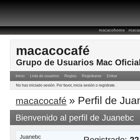
:
macacohome
macac
macacocafé
Grupo de Usuarios Mac Oficia
Inicio
Lista de usuarios
Reglas
Registrarse
Entrar
No has iniciado sesión.
Por favor, inicia sesión o registrate.
»
Perfil de Ju
macacocafé
Bienvenido al perfil de Juanebc
Juanebc
Registrado:
22