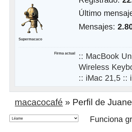
Último mensaj
Mensajes:
2.8
Supermacaco
Firma actual
:: MacBook Un
Wireless Keyb
:: iMac 21,5 :
macacocafé
»
Perfil de Juan
Funciona g