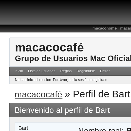
:
macacohome
macac
macacocafé
Grupo de Usuarios Mac Oficia
Inicio
Lista de usuarios
Reglas
Registrarse
Entrar
No has iniciado sesión.
Por favor, inicia sesión o registrate.
»
Perfil de Bart
macacocafé
Bienvenido al perfil de Bart
Bart
Nombre real:
B