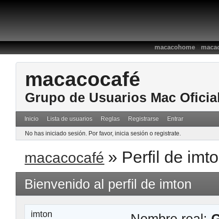
:
macacohome
macac
macacocafé
Grupo de Usuarios Mac Oficia
Inicio
Lista de usuarios
Reglas
Registrarse
Entrar
No has iniciado sesión.
Por favor, inicia sesión o registrate.
»
Perfil de imt
macacocafé
Bienvenido al perfil de imton
imton
Nombre real:
G