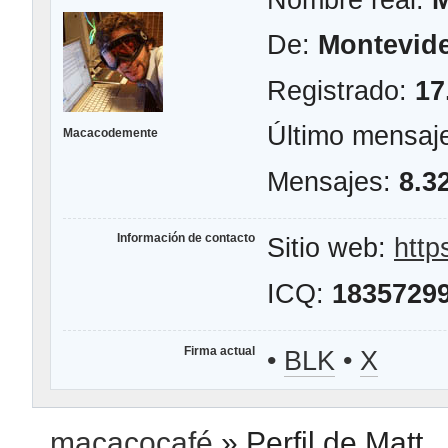
De:
Montevid
Registrado:
17
Último mensaj
Macacodemente
Mensajes:
8.3
Información de contacto
Sitio web:
http
ICQ:
1835729
Firma actual
•
BLK
•
X
macacocafé
»
Perfil de Matt