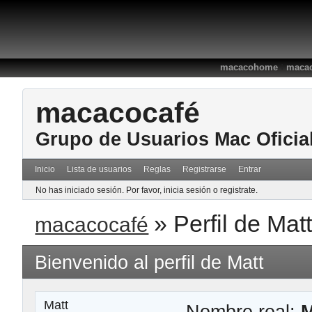
:
macacohome
macac
macacocafé
Grupo de Usuarios Mac Oficia
Inicio
Lista de usuarios
Reglas
Registrarse
Entrar
No has iniciado sesión.
Por favor, inicia sesión o registrate.
»
Perfil de Mat
macacocafé
Bienvenido al perfil de Matt
Matt
Nombre real:
M