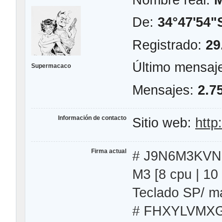
De:
34°47'54"
Registrado:
29
Último mensaj
Supermacaco
Mensajes:
2.7
Información de contacto
Sitio web:
http
Firma actual
# J9N6M3KVNF 
M3 [8 cpu | 1
Teclado SP/ m
# FHXYLVMXGR -