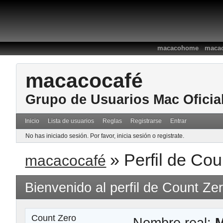
:
macacohome
macac
macacocafé
Grupo de Usuarios Mac Oficia
Inicio
Lista de usuarios
Reglas
Registrarse
Entrar
No has iniciado sesión.
Por favor, inicia sesión o registrate.
»
Perfil de Cou
macacocafé
Bienvenido al perfil de Count Ze
Count Zero
Nombre real:
M