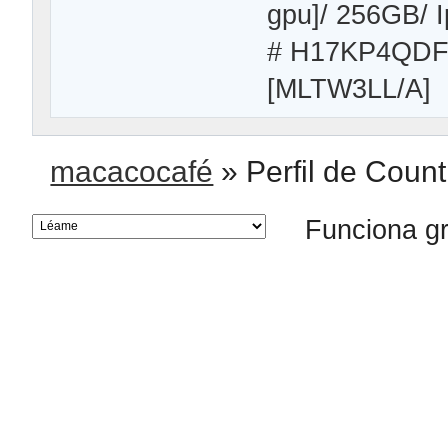
gpu]/ 256GB/
# H17KP4QDF3 
[MLTW3LL/A]
macacocafé
»
Perfil de Coun
Funciona g