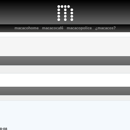
:
:
:
macacohome
macacocafé
macacopolice
¿macacos?
28:08