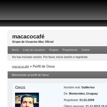
macacocafé
Grupo de Usuarios Mac Oficial
Inicio
Lista de usuarios
Reglas
Registrarse
Entrar
No has iniciado sesión.
Por favor, inicia sesión o registrate.
»
Perfil de Geus
macacocafé
Bienvenido al perfil de Geus
Geus
Nombre real:
Guillermo
De:
Montevideo, Uruguay
Registrado:
01.02.2009
Último mensaje:
21.12.2015 15: