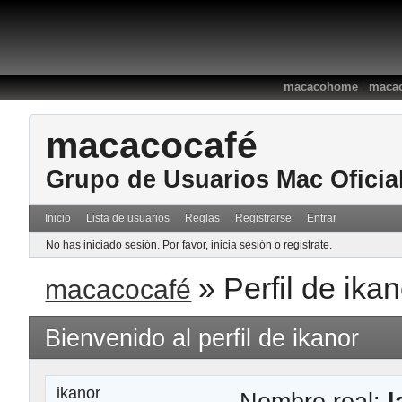
:
macacohome
macac
macacocafé
Grupo de Usuarios Mac Oficia
Inicio
Lista de usuarios
Reglas
Registrarse
Entrar
No has iniciado sesión.
Por favor, inicia sesión o registrate.
»
Perfil de ika
macacocafé
Bienvenido al perfil de ikanor
ikanor
Nombre real:
l