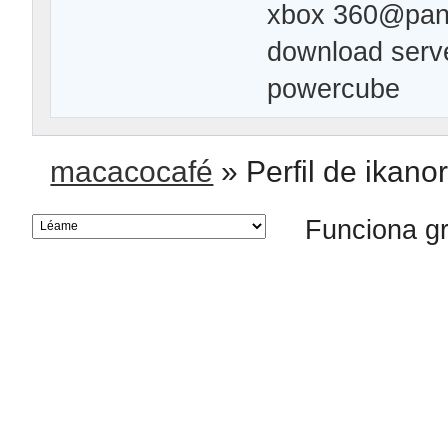
xbox 360@pana
download serve
powercube
macacocafé
»
Perfil de ikano
Funciona g