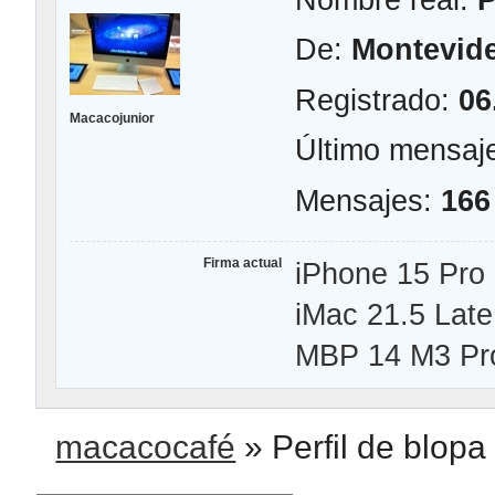
De:
Montevid
Registrado:
06
Macacojunior
Último mensaj
Mensajes:
166
Firma actual
iPhone 15 Pro
iMac 21.5 Late
MBP 14 M3 Pr
macacocafé
»
Perfil de blopa