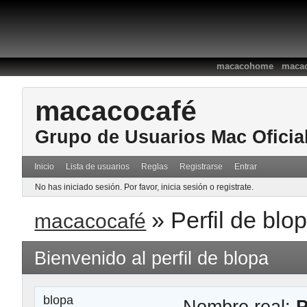
:
macacohome
macac
macacocafé
Grupo de Usuarios Mac Oficia
Inicio
Lista de usuarios
Reglas
Registrarse
Entrar
No has iniciado sesión.
Por favor, inicia sesión o registrate.
»
Perfil de blo
macacocafé
Bienvenido al perfil de blopa
blopa
Nombre real:
P