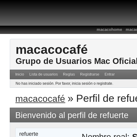
:
macacohome
macac
macacocafé
Grupo de Usuarios Mac Oficia
Inicio
Lista de usuarios
Reglas
Registrarse
Entrar
No has iniciado sesión.
Por favor, inicia sesión o registrate.
»
Perfil de refu
macacocafé
Bienvenido al perfil de refuerte
refuerte
Nombre real:
S