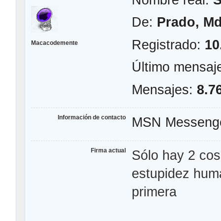
De:
Prado, M
Registrado:
10
Macacodemente
Último mensaj
Mensajes:
8.7
Información de contacto
MSN Messeng
Firma actual
Sólo hay 2 cosa
estupidez hum
primera
Alber