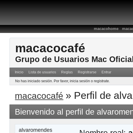
:
macacohome
macac
macacocafé
Grupo de Usuarios Mac Oficia
Inicio
Lista de usuarios
Reglas
Registrarse
Entrar
No has iniciado sesión.
Por favor, inicia sesión o registrate.
»
Perfil de al
macacocafé
Bienvenido al perfil de alvarome
alvaromendes
Nombre real:
a