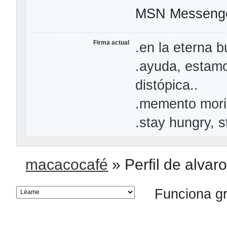
MSN Messeng
Firma actual
.en la eterna b
.ayuda, estamo
distópica..
.memento mori,
.stay hungry, s
macacocafé
»
Perfil de alva
Funciona g