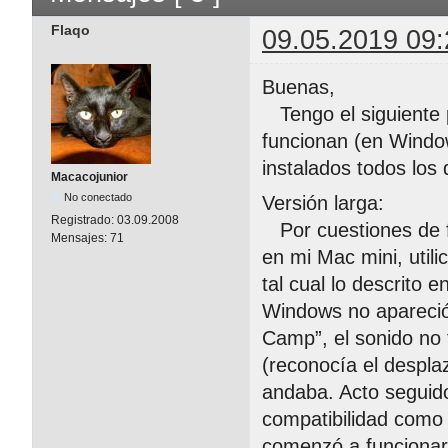
Flaqo
09.05.2019 09:
Buenas,
Tengo el siguiente 
funcionan (en Window
instalados todos los 
Macacojunior
No conectado
Versión larga:
Registrado:
03.09.2008
Por cuestiones de f
Mensajes:
71
en mi Mac mini, util
tal cual lo descrito 
Windows no apareció 
Camp”, el sonido no 
(reconocía el desplaz
andaba. Acto seguido
compatibilidad como s
comenzó a funcionar 