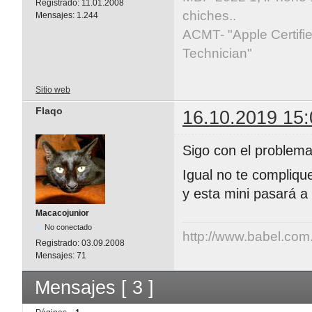
Registrado:
11.01.2008
chiches..
Mensajes:
1.244
ACMT- "Apple Certifie
Technician"
Sitio web
Flaqo
16.10.2019 15:
Sigo con el problema
Igual no te compliq
y esta mini pasará a 
Macacojunior
No conectado
http://www.babel.com
Registrado:
03.09.2008
Mensajes:
71
Mensajes [ 3 ]