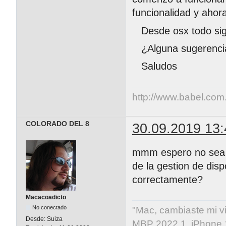
funcionalidad y ahora
Desde osx todo sig
¿Alguna sugerenci
Saludos
http://www.babel.com
COLORADO DEL 8
30.09.2019 13:
mmm espero no sea t
de la gestion de dispo
correctamente?
Macacoadicto
No conectado
"Mac, cambiaste mi vida
Desde:
Suiza
MBP 2022 1, iPhone 