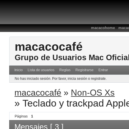
:
macacohome
macac
macacocafé
Grupo de Usuarios Mac Oficia
Inicio
Lista de usuarios
Reglas
Registrarse
Entrar
No has iniciado sesión.
Por favor, inicia sesión o registrate.
macacocafé
»
Non-OS Xs
»
Teclado y trackpad App
Páginas
1
Mensajes [ 3 ]