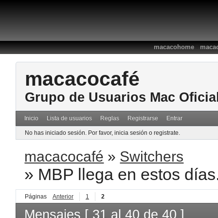
:
macacohome
macac
macacocafé
Grupo de Usuarios Mac Oficia
Inicio
Lista de usuarios
Reglas
Registrarse
Entrar
No has iniciado sesión.
Por favor, inicia sesión o registrate.
macacocafé
»
Switchers
»
MBP llega en estos día
Páginas
Anterior
1
2
Mensajes [ 31 al 40 de 40 ]