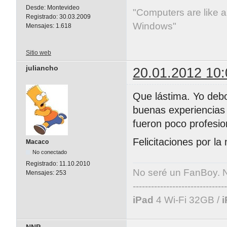
Desde:
Montevideo
"Computers are like ai
Registrado:
30.03.2009
Windows"
Mensajes:
1.618
Sitio web
juliancho
20.01.2012 10:
Que lástima. Yo debo
buenas experiencias
fueron poco profesio
Felicitaciones por la
Macaco
No conectado
Registrado:
11.10.2010
No seré un FanBoy. 
Mensajes:
253
-------------------------------
iPad
4 Wi-Fi 32GB /
NNP