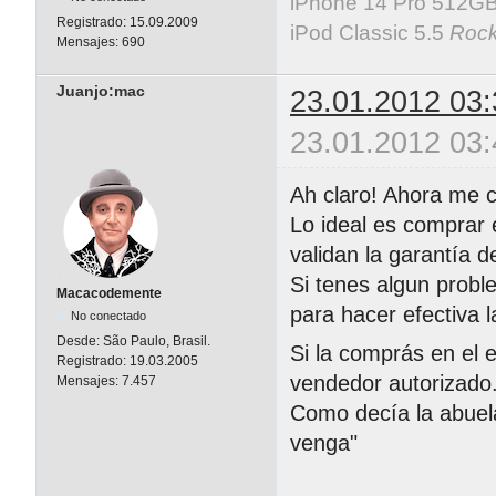
iPhone 14 Pro 512GB 
Registrado:
15.09.2009
iPod Classic 5.5
Rock
Mensajes:
690
Juanjo:mac
23.01.2012 03:
23.01.2012 03:
Ah claro! Ahora me c
Lo ideal es comprar 
validan la garantía d
Si tenes algun probl
Macacodemente
para hacer efectiva 
No conectado
Desde:
São Paulo, Brasil.
Si la comprás en el e
Registrado:
19.03.2005
vendedor autorizado
Mensajes:
7.457
Como decía la abuel
venga"