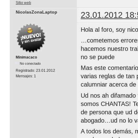
Sitio web
NicolasZonaLaptop
23.01.2012 18:
Hola al foro, soy nic
…cometemos errores
hacemos nuestro tra
no se puede
Minimacaco
No conectado
Mas este comentario
Registrado:
23.01.2012
varias reglas de tan
Mensajes:
1
calumniar acerca de
Ud nos ah difamado 
somos CHANTAS! Teni
de persona que ud de
abogado…ud no lo v
A todos los demás, m