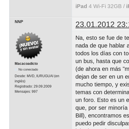
iPad
4 Wi-Fi 32GB /
NNP
23.01.2012 23:
Na, esto se fue de 
nada de que hablar 
todos los días con t
un bus, hasta que c
Macacoadicto
(de ahora en más "mi
No conectado
dejan de ser en un 
Desde:
MVD, IURUGUAI (en
inglés)
mucho tiempo, y exis
Registrado:
29.09.2009
temas con determina
Mensajes:
997
un foro. Esto es un
que, por ser minorí
Bill), encontramos es
puedo pedir disculpas