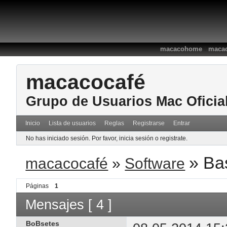
:
macacohome
macac
macacocafé
Grupo de Usuarios Mac Oficia
Inicio
Lista de usuarios
Reglas
Registrarse
Entrar
No has iniciado sesión.
Por favor, inicia sesión o registrate.
»
Ba
macacocafé
»
Software
Páginas
1
Mensajes [ 4 ]
BoBsetes