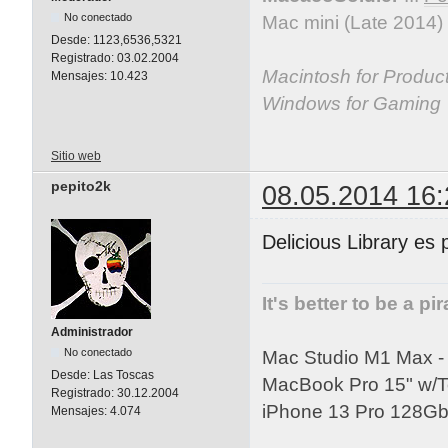
No conectado
Mac mini (Late 2014)
Desde:
1123,6536,5321
Registrado:
03.02.2004
Macintosh for Producti
Mensajes:
10.423
Windows for Gaming
Sitio web
pepito2k
08.05.2014 16:
Delicious Library es
It's better to be a pi
Administrador
No conectado
Mac Studio M1 Max 
Desde:
Las Toscas
MacBook Pro 15" w/
Registrado:
30.12.2004
iPhone 13 Pro 128Gb 
Mensajes:
4.074