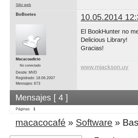
Sitio web
BoBsetes
10.05.2014 12:
El BookHunter no me
Delicious Library!
Gracias!
Macacoadicto
No conectado
www.mjackson.uy
Desde:
MVD
Registrado:
18.06.2007
Mensajes:
673
Mensajes [ 4 ]
Páginas
1
macacocafé
»
Software
»
Bas