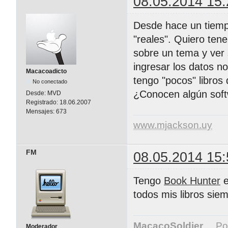
08.05.2014 15:
Desde hace un tiempo
"reales". Quiero ten
sobre un tema y ver 
ingresar los datos no
Macacoadicto
tengo "pocos" libros
No conectado
¿Conocen algún soft
Desde:
MVD
Registrado:
18.06.2007
Mensajes:
673
www.mjackson.uy
FM
08.05.2014 15:
Tengo
Book Hunter
e
todos mis libros si
MacacoSoldier
...
Por
Moderador