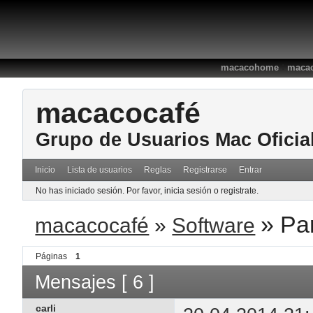
:
macacohome
macac
macacocafé
Grupo de Usuarios Mac Oficia
Inicio
Lista de usuarios
Reglas
Registrarse
Entrar
No has iniciado sesión.
Por favor, inicia sesión o registrate.
»
Pa
macacocafé
»
Software
Páginas
1
Mensajes [ 6 ]
carli