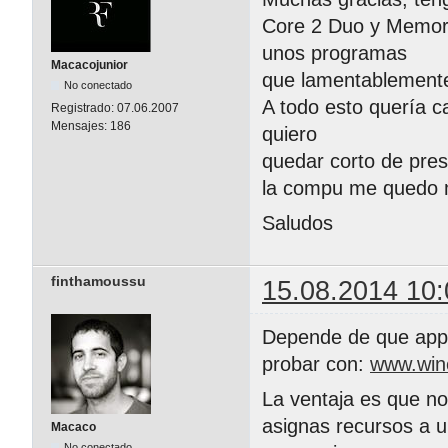
Core 2 Duo y Memoria
unos programas
Macacojunior
que lamentablemente
No conectado
A todo esto quería c
Registrado:
07.06.2007
Mensajes:
186
quiero
quedar corto de pre
la compu me quedo 
Saludos
finthamoussu
15.08.2014 10:
Depende de que app 
probar con:
www.win
La ventaja es que no
asignas recursos a u
Macaco
No conectado