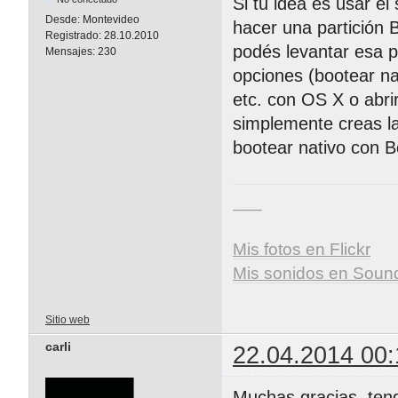
Si tu idea es usar e
Desde:
Montevideo
hacer una partición 
Registrado:
28.10.2010
podés levantar esa p
Mensajes:
230
opciones (bootear na
etc. con OS X o abri
simplemente creas la
bootear nativo con 
___
Mis fotos en Flickr
Mis sonidos en Soun
Sitio web
carli
22.04.2014 00:
Muchas gracias, ten