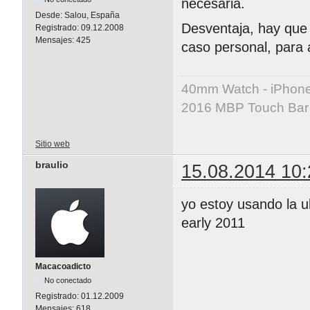
necesaria.
Desde:
Salou, España
Desventaja, hay que 
Registrado:
09.12.2008
Mensajes:
425
caso personal, para
40mm Watch - iPhone
2016 MBP Touch Bar
Sitio web
braulio
15.08.2014 10:
yo estoy usando la u
early 2011
Macacoadicto
No conectado
Registrado:
01.12.2009
Mensajes:
618