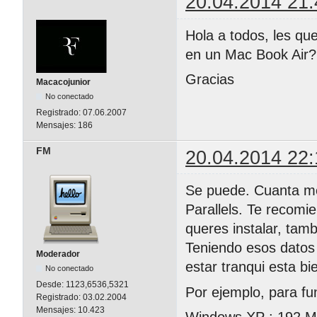
20.04.2014 21:
Hola a todos, les que
en un Mac Book Air?
Gracias
Macacojunior
No conectado
Registrado:
07.06.2007
Mensajes:
186
FM
20.04.2014 22:
Se puede. Cuanta me
Parallels. Te recomi
queres instalar, tamb
Teniendo esos datos 
Moderador
estar tranqui esta b
No conectado
Desde:
1123,6536,5321
Por ejemplo, para fu
Registrado:
03.02.2004
Mensajes:
10.423
Windows XP : 192 