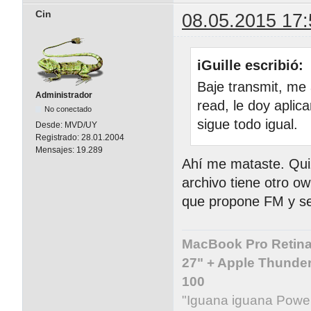
Cin
08.05.2015 17:
iGuille escribió:
Baje transmit, me 
Administrador
read, le doy aplic
No conectado
sigue todo igual.
Desde:
MVD/UY
Registrado:
28.01.2004
Mensajes:
19.289
Ahí me mataste. Quiz
archivo tiene otro o
que propone FM y se
MacBook Pro Retina 
27" + Apple Thunder
100
"Iguana iguana Powe