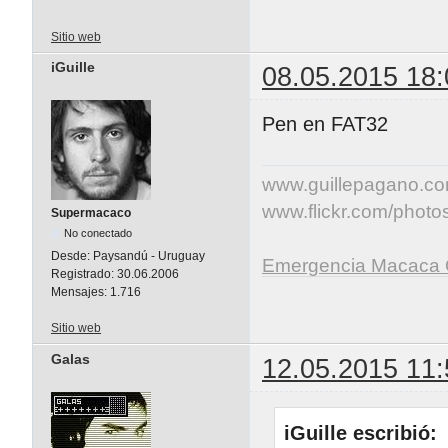
Sitio web
iGuille
08.05.2015 18:
Pen en FAT32
www.guillepagano.c
www.flickr.com/photos/
Supermacaco
No conectado
Desde:
Paysandú - Uruguay
Emergencia Macaca 
Registrado:
30.06.2006
Mensajes:
1.716
Sitio web
Galas
12.05.2015 11:
iGuille escribió: