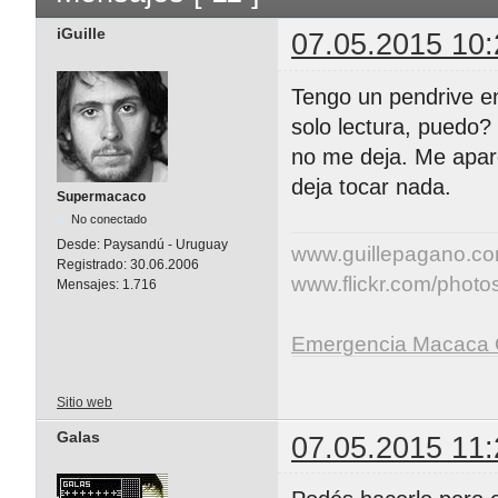
iGuille
07.05.2015 10:
Tengo un pendrive en 
solo lectura, puedo?
no me deja. Me apar
deja tocar nada.
Supermacaco
No conectado
Desde:
Paysandú - Uruguay
www.guillepagano.c
Registrado:
30.06.2006
www.flickr.com/photos/
Mensajes:
1.716
Emergencia Macaca 
Sitio web
Galas
07.05.2015 11: