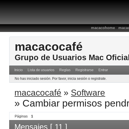
:
macacohome
macac
macacocafé
Grupo de Usuarios Mac Oficia
Inicio
Lista de usuarios
Reglas
Registrarse
Entrar
No has iniciado sesión.
Por favor, inicia sesión o registrate.
macacocafé
»
Software
»
Cambiar permisos pend
Páginas
1
Mensajes [ 11 ]