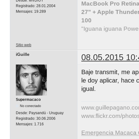
Desde:
MVD/UY
MacBook Pro Retina 
Registrado:
28.01.2004
27" + Apple Thunder
Mensajes:
19.289
100
"Iguana iguana Powe
Sitio web
iGuille
08.05.2015 10:
Baje transmit, me apa
le doy aplicar, hace
igual.
Supermacaco
No conectado
www.guillepagano.c
Desde:
Paysandú - Uruguay
www.flickr.com/photos/
Registrado:
30.06.2006
Mensajes:
1.716
Emergencia Macaca 