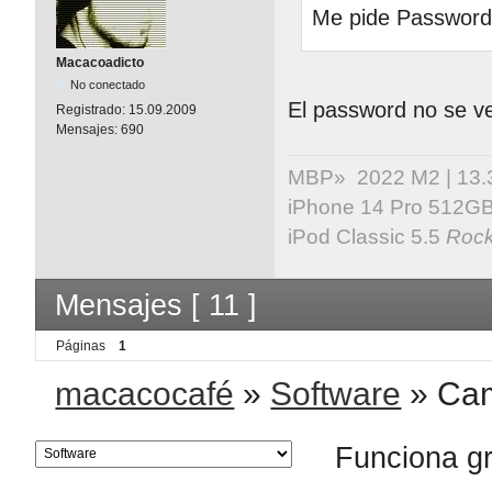
Me pide Password 
Macacoadicto
No conectado
El password no se ve
Registrado:
15.09.2009
Mensajes:
690
MBP» 2022 M2 | 13.3" 
iPhone 14 Pro 512GB 
iPod Classic 5.5
Rock
Mensajes [ 11 ]
Páginas
1
macacocafé
»
Software
»
Cam
Funciona g