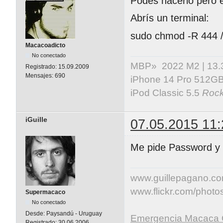
Podés hacerlo pero e
Abrís un terminal:
sudo chmod -R 444
Macacoadicto
No conectado
MBP» 2022 M2 | 13.3" 
Registrado:
15.09.2009
Mensajes:
690
iPhone 14 Pro 512GB 
iPod Classic 5.5
Rock
iGuille
07.05.2015 11:
Me pide Password y n
www.guillepagano.c
www.flickr.com/photos/
Supermacaco
No conectado
Desde:
Paysandú - Uruguay
Emergencia Macaca 
Registrado:
30.06.2006