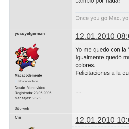
cambio por nada!
Once you go Mac, yo
yosoyelgerman
12.01.2010 08:
Yo me quedo con la "
Igualmente quedó mu
colores.
Felicitaciones a la d
Macacodemente
No conectado
Desde:
Montevideo
....
Registrado:
23.05.2006
Mensajes:
5.625
Sitio web
Cin
12.01.2010 10: