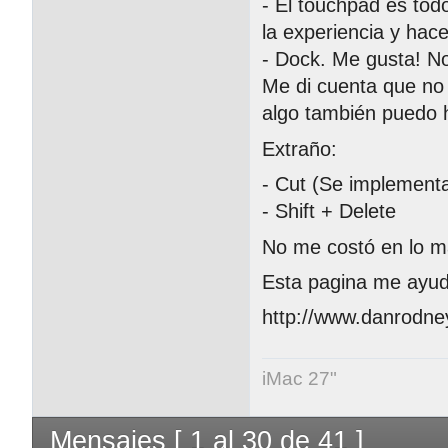
- El touchpad es tod
la experiencia y hac
- Dock. Me gusta! N
Me di cuenta que no 
algo también puedo 
Extraño:
- Cut (Se implementa
- Shift + Delete
No me costó en lo má
Esta pagina me ayud
http://www.danrodne
iMac 27"
Mensajes [ 1 al 30 de 41 ]