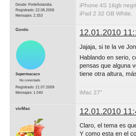
iPhone 4S 16gb negri
Desde:
Porteñolandia.
Registrado:
22.06.2006
iPad 2 32 GB White.
Mensajes:
2.353
Gordo
12.01.2010 11:
Jajaja, si te la ve J
Hablando en serio, c
pensas que alguna ve
tiene otra altura, má
Supermacaco
No conectado
Registrado:
21.07.2009
iMac 27"
Mensajes:
1.540
vicMac
12.01.2010 11:
Claro, el tema es que
Y como esta en el co