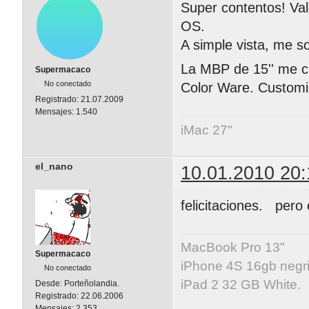
Super contentos! Val
OS.
A simple vista, me s
La MBP de 15'' me c
Supermacaco
No conectado
Color Ware. Customi
Registrado:
21.07.2009
Mensajes:
1.540
iMac 27"
el_nano
10.01.2010 20:
felicitaciones. pero 
MacBook Pro 13"
Supermacaco
iPhone 4S 16gb negri
No conectado
iPad 2 32 GB White.
Desde:
Porteñolandia.
Registrado:
22.06.2006
Mensajes:
2.353