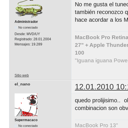
No me gusta el tuneo
también reconozco q
hace acordar a los M
Administrador
No conectado
Desde:
MVD/UY
MacBook Pro Retina 
Registrado:
28.01.2004
27" + Apple Thunder
Mensajes:
19.289
100
"Iguana iguana Powe
Sitio web
el_nano
12.01.2010 10:
quedo prolijisimo.. o
combinacion son obv
Supermacaco
MacBook Pro 13"
No conectado