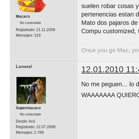
suelen robar cosas y
pertenencias estan d
Macaco
Mato dos pajaros de 
No conectado
Registrado:
21.11.2009
Compu customized, t
Mensajes:
319
Once you go Mac, yo
Lunera!
12.01.2010 11:
No me peguen... lo di
WAAAAAAA QUIERO
Supermacaco
No conectado
Desde:
Acá
Registrado:
22.07.2008
Mensajes:
2.789