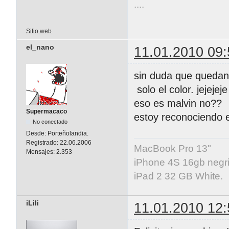
....
Sitio web
el_nano
11.01.2010 09:
sin duda que quedan 
solo el color. jejejeje
eso es malvin no??
Supermacaco
estoy reconociendo e
No conectado
Desde:
Porteñolandia.
Registrado:
22.06.2006
MacBook Pro 13"
Mensajes:
2.353
iPhone 4S 16gb negri
iPad 2 32 GB White.
iLili
11.01.2010 12: