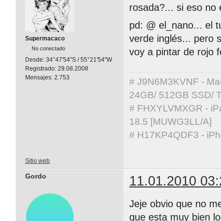
rosada?... si eso no
pd: @ el_nano... el t
verde inglés... pero 
Supermacaco
No conectado
voy a pintar de rojo f
Desde:
34°47'54"S / 55°21'54"W
Registrado:
29.08.2008
Mensajes:
2.753
# J9N6M3KVNF - MacBo
24GB/ 512GB SSD/ T
# FHXYLVMXGR - iPad 
18.5 [MUWG3LL/A]
# H17KP4QDF3 - iPho
Sitio web
Gordo
11.01.2010 03:
Jeje obvio que no me 
que esta muy bien lo