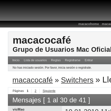
:
macacohome
macac
macacocafé
Grupo de Usuarios Mac Oficia
Inicio
Lista de usuarios
Reglas
Registrarse
Entrar
No has iniciado sesión.
Por favor, inicia sesión o registrate.
»
Ll
macacocafé
»
Switchers
Páginas
1
2
Siguiente
Mensajes [ 1 al 30 de 41 ]
vicMac