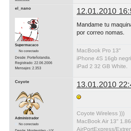
el_nano
12.01.2010 16:
Mandame tu maquina 
por correo nomas.
Supermacaco
MacBook Pro 13"
No conectado
iPhone 4S 16gb negri
Desde:
Porteñolandia.
Registrado:
22.06.2006
iPad 2 32 GB White.
Mensajes:
2.353
Coyote
13.01.2010 22:
Coyote Wireless )))
Administrador
MacBook Air 13" 1.86
No conectado
AirPortExpress/Extre
Desde:
Montevideo - UY