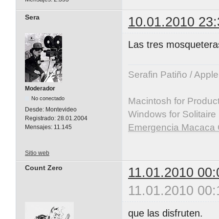
Sera
10.01.2010 23:
Las tres mosquetera
Serafin Patiño / Appl
Moderador
No conectado
Macintosh for Producti
Desde:
Montevideo
Windows for Solitaire
Registrado:
28.01.2004
Emergencia Macaca 
Mensajes:
11.145
Sitio web
Count Zero
11.01.2010 00:
11.01.2010 00:
que las disfruten.