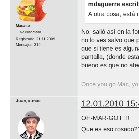
mdaguerre escrib
A otra cosa, está 
Macaco
No, salió así en la f
No conectado
no lo ves salvo que 
Registrado:
21.11.2009
Mensajes:
319
que si tiene es algun
pantalla, (donde esta
bueno es que no afec
Once you go Mac, yo
Juanjo:mac
12.01.2010 15:
OH-MAR-GOT !!!
Que es eso rosado?