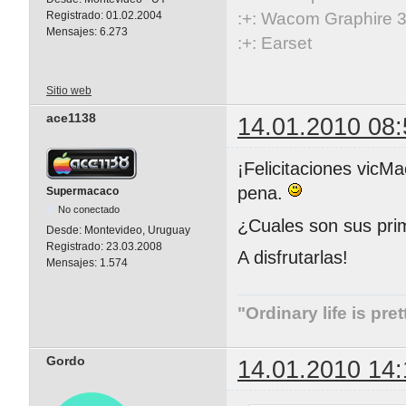
:+: Wacom Graphire 3
Registrado:
01.02.2004
Mensajes:
6.273
:+: Earset
Sitio web
ace1138
14.01.2010 08:
¡Felicitaciones vicM
pena.
Supermacaco
No conectado
¿Cuales son sus pri
Desde:
Montevideo, Uruguay
Registrado:
23.03.2008
A disfrutarlas!
Mensajes:
1.574
"Ordinary life is pre
Gordo
14.01.2010 14: