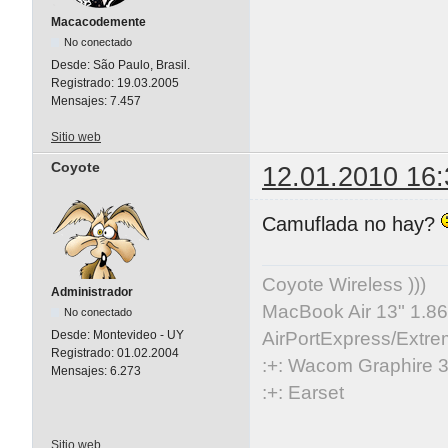
Macacodemente
No conectado
Desde:
São Paulo, Brasil.
Registrado:
19.03.2005
Mensajes:
7.457
Sitio web
Coyote
12.01.2010 16:
Camuflada no hay?
Coyote Wireless )))
Administrador
MacBook Air 13" 1.86
No conectado
AirPortExpress/Extre
Desde:
Montevideo - UY
Registrado:
01.02.2004
:+: Wacom Graphire 3
Mensajes:
6.273
:+: Earset
Sitio web