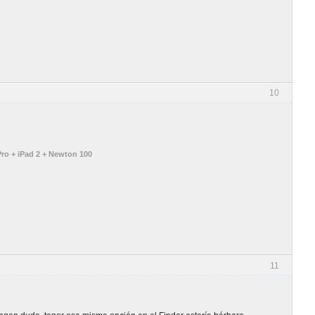
10
ro + iPad 2 + Newton 100
11