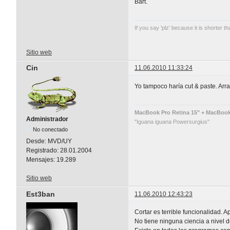
Bart.
If you say 'plz' because it is shorter th
Sitio web
Cin
11.06.2010 11:33:24
Yo tampoco haría cut & paste. Arra
MacBook Pro Retina 15" + MacBook A
Administrador
"Iguana iguana Powersurgius"
No conectado
Desde:
MVD/UY
Registrado:
28.01.2004
Mensajes:
19.289
Sitio web
Est3ban
11.06.2010 12:43:23
Cortar es terrible funcionalidad. 
No tiene ninguna ciencia a nivel 