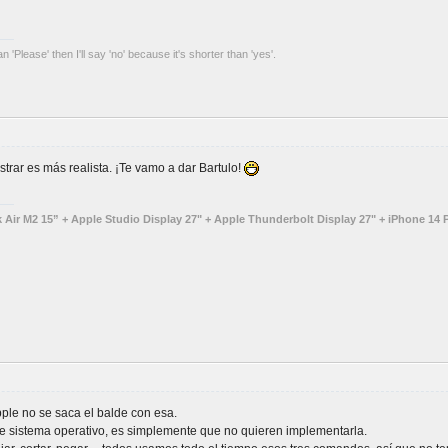
an 'Please' then I'll say 'no' because it's shorter than 'yes'.
strar es más realista. ¡Te vamo a dar Bartulo!
ir M2 15” + Apple Studio Display 27" + Apple Thunderbolt Display 27" + iPhone 14 P
Apple no se saca el balde con esa.
de sistema operativo, es simplemente que no quieren implementarla.