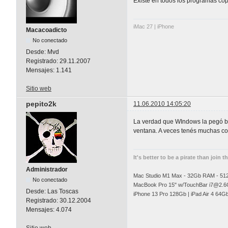
Existe en todos los programas copi
iMac 27 | iPhone
Macacoadicto
No conectado
Desde:
Mvd
Registrado:
29.11.2007
Mensajes:
1.141
Sitio web
pepito2k
11.06.2010 14:05:20
La verdad que WIndows la pegó bie
ventana. A veces tenés muchas cos
It's better to be a pirate than join t
Administrador
Mac Studio M1 Max - 32Gb RAM - 5
No conectado
MacBook Pro 15" w/TouchBar
i7@2.6
Desde:
Las Toscas
iPhone 13 Pro 128Gb | iPad Air 4 64G
Registrado:
30.12.2004
Mensajes:
4.074
Sitio web