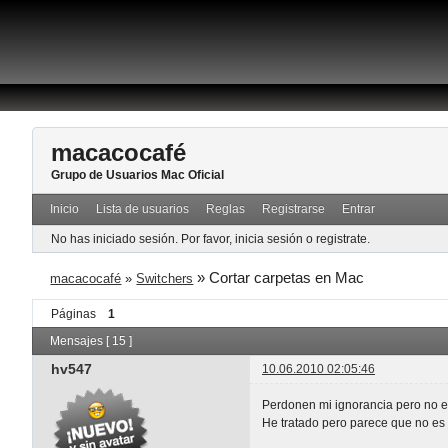
macacocafé
Grupo de Usuarios Mac Oficial
Inicio
Lista de usuarios
Reglas
Registrarse
Entrar
No has iniciado sesión.
Por favor, inicia sesión o registrate.
»
Cortar carpetas en Mac
macacocafé
»
Switchers
Páginas
1
Mensajes [ 15 ]
hv547
10.06.2010 02:05:46
Perdonen mi ignorancia pero no es
He tratado pero parece que no es