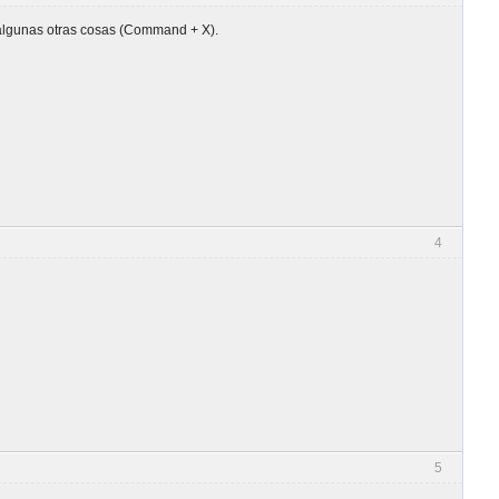
 algunas otras cosas (Command + X).
4
5