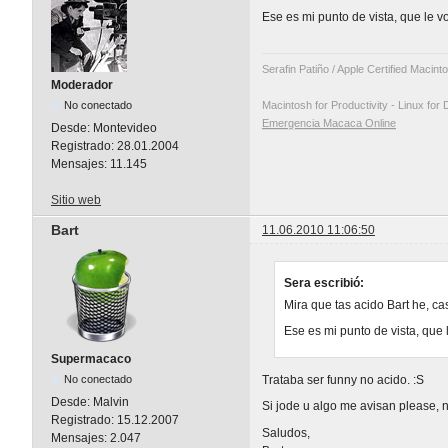
Ese es mi punto de vista, que le vo
Serafin Patiño / Apple Certified Macin
Moderador
No conectado
Macintosh for Productivity - Linux for 
Emergencia Macaca Online
Desde:
Montevideo
Registrado:
28.01.2004
Mensajes:
11.145
Sitio web
Bart
11.06.2010 11:06:50
Sera escribió:
Mira que tas acido Bart he, c
Ese es mi punto de vista, que 
Supermacaco
Trataba ser funny no acido. :S
No conectado
Desde:
Malvin
Si jode u algo me avisan please, n
Registrado:
15.12.2007
Saludos,
Mensajes:
2.047