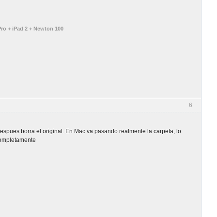
ro + iPad 2 + Newton 100
6
pues borra el original. En Mac va pasando realmente la carpeta, lo
 completamente