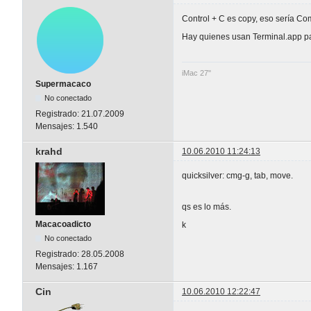
Control + C es copy, eso sería Co
Hay quienes usan Terminal.app pa
iMac 27"
Supermacaco
No conectado
Registrado:
21.07.2009
Mensajes:
1.540
krahd
10.06.2010 11:24:13
quicksilver: cmg-g, tab, move.
qs es lo más.
Macacoadicto
k
No conectado
Registrado:
28.05.2008
Mensajes:
1.167
Cin
10.06.2010 12:22:47