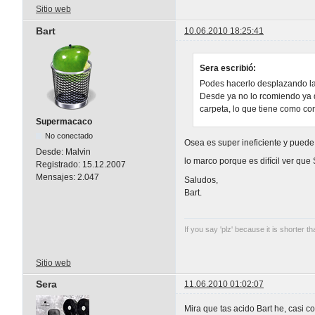
Sitio web
Bart
10.06.2010 18:25:41
Sera escribió:
Podes hacerlo desplazando la
Desde ya no lo rcomiendo ya 
carpeta, lo que tiene como co
Supermacaco
No conectado
Osea es super ineficiente y pue
Desde:
Malvin
lo marco porque es difícil ver qu
Registrado:
15.12.2007
Mensajes:
2.047
Saludos,
Bart.
If you say 'plz' because it is shorter th
Sitio web
Sera
11.06.2010 01:02:07
Mira que tas acido Bart he, casi 