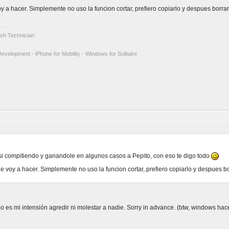
y a hacer. Simplemente no uso la funcion cortar, prefiero copiarlo y despues borrar 
tosh Technician
Development - iPhone for Mobility - Windows for Solitaire
asi compitiendo y ganandole en algunos casos a Pepito, con eso te digo todo
le voy a hacer. Simplemente no uso la funcion cortar, prefiero copiarlo y despues bor
o es mi intensión agredir ni molestar a nadie. Sorry in advance. (btw, windows hace