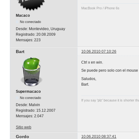
MacBook Pro / iPhone 6s
Macaco
No conectado
Desde:
Montevideo, Uruguay
Registrado:
20.08.2009
Mensajes:
223
Bart
10.06.2010 07:10:26
Ctrl x en win.
Se puede pero solo con el mouse 
Saludos,
Bart.
Supermacaco
No conectado
If you say 'plz' because it is shorter th
Desde:
Malvin
Registrado:
15.12.2007
Mensajes:
2.047
Sitio web
Gordo
10.06.2010 08:37:41