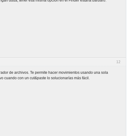
tengan duda, tener esa misma opción en el Finder estaría bárbaro.
12
orador de archivos. Te permite hacer movimientos usando una sola
vo cuando con un cut&paste lo solucionarías más fácil.