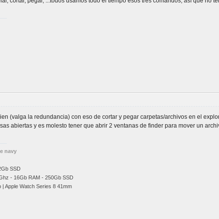
ar, cortar, pegar, ...todos usamos todo el tiempo esos tres comandos, así que no 
n (valga la redundancia) con eso de cortar y pegar carpetas/archivos en el expl
as abiertas y es molesto tener que abrir 2 ventanas de finder para mover un archi
he navy
12Gb SSD
Ghz
- 16Gb RAM - 250Gb SSD
b | Apple Watch Series 8 41mm