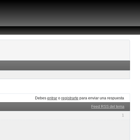
Debes
entrar
o
registrarte
para enviar una respuesta
Feed RSS del tema
1