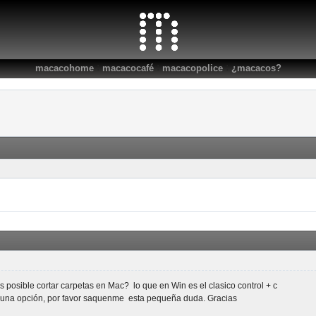
:
:
:
macacohome
macacocafé
macacopolice
¿macacos?
 posible cortar carpetas en Mac? lo que en Win es el clasico control + c
 una opción, por favor saquenme esta pequeña duda. Gracias