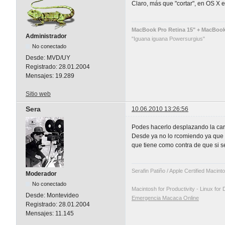
Claro, más que "cortar", en OS X e
MacBook Pro Retina 15" + MacBook A
Administrador
"Iguana iguana Powersurgius"
No conectado
Desde:
MVD/UY
Registrado:
28.01.2004
Mensajes:
19.289
Sitio web
Sera
10.06.2010 13:26:56
Podes hacerlo desplazando la car
Desde ya no lo rcomiendo ya que 
que tiene como contra de que si 
Serafin Patiño / Apple Certified Macin
Moderador
No conectado
Macintosh for Productivity - Linux for 
Desde:
Montevideo
Emergencia Macaca Online
Registrado:
28.01.2004
Mensajes:
11.145