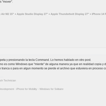
s "mover".
ir M2 15” + Apple Studio Display 27" + Apple Thunderbolt Display 27" + iPhone 14 P
peta y presionando la tecla Command. Lo hemos hablado en otro post.
no es como Windows que "miente" de alguna manera ya que en realidad copia y des
se tranca o para en algun momento se pierde el archivo que estuviera en proceso
tosh Technician
Development - iPhone for Mobility - Windows for Solitaire