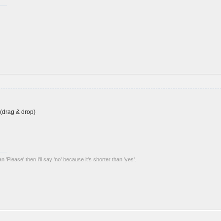
(drag & drop)
an 'Please' then I'll say 'no' because it's shorter than 'yes'.