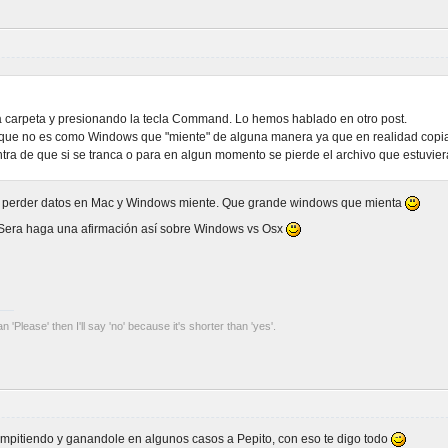
 carpeta y presionando la tecla Command. Lo hemos hablado en otro post.
que no es como Windows que "miente" de alguna manera ya que en realidad copia 
ntra de que si se tranca o para en algun momento se pierde el archivo que estuvi
de perder datos en Mac y Windows miente. Que grande windows que mienta
e Sera haga una afirmación así sobre Windows vs Osx
an 'Please' then I'll say 'no' because it's shorter than 'yes'.
compitiendo y ganandole en algunos casos a Pepito, con eso te digo todo