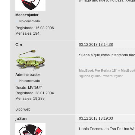
si hago uno nuevo no pasa. ¿Alg
Macacojunior
No conectado
Registrado:
16.08.2006
Mensajes:
194
Cin
03.12.2013 13:14:38
Suena a que estás intentando hace
MacBook Pro Retina 15" + MacBook A
Administrador
"Iguana iguana Powersurgius"
No conectado
Desde:
MVD/UY
Registrado:
28.01.2004
Mensajes:
19.289
Sitio web
ju2an
03.12.2013 13:19:03
Había Encontrado Eso En Una Web