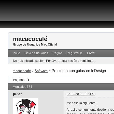
macacocafé
Grupo de Usuarios Mac Oficial
Inicio
Lista de usuarios
Reglas
Registrarse
Entrar
No has iniciado sesión.
Por favor, inicia sesión o registrate.
»
Problema con guías en InDesign
macacocafé
»
Software
Páginas
1
Mensajes [ 7 ]
ju2an
03.12.2013 11:34:49
Me pasa lo siguiente:
Arrastro comunmente desde la regl