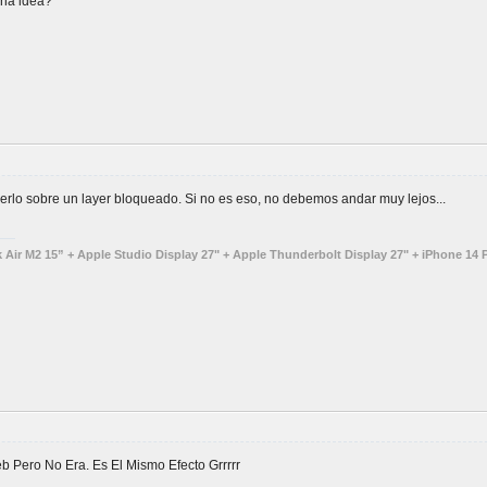
una idea?
rlo sobre un layer bloqueado. Si no es eso, no debemos andar muy lejos...
ir M2 15” + Apple Studio Display 27" + Apple Thunderbolt Display 27" + iPhone 14 P
 Pero No Era. Es El Mismo Efecto Grrrrr