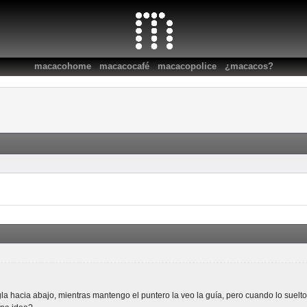
:
:
:
macacohome
macacocafé
macacopolice
¿macacos?
a hacia abajo, mientras mantengo el puntero la veo la guía, pero cuando lo suelt