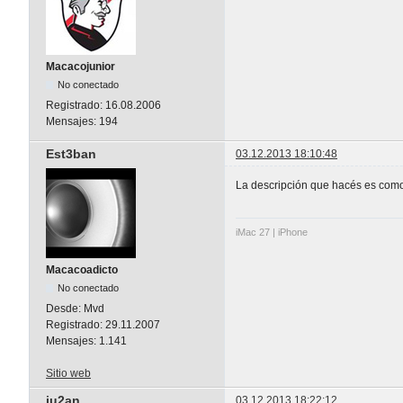
Macacojunior
No conectado
Registrado:
16.08.2006
Mensajes:
194
Est3ban
03.12.2013 18:10:48
La descripción que hacés es como 
iMac 27 | iPhone
Macacoadicto
No conectado
Desde:
Mvd
Registrado:
29.11.2007
Mensajes:
1.141
Sitio web
ju2an
03.12.2013 18:22:12