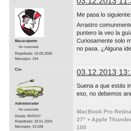
03.12.2013 11:
Me pasa lo siguiente
Arrastro comunmente
puntero la veo la gu
Curiosamente solo me
Macacojunior
No conectado
no pasa. ¿Alguna id
Registrado:
16.08.2006
Mensajes:
194
Cin
03.12.2013 13:
Suena a que estás in
eso, no debemos and
Administrador
No conectado
MacBook Pro Retina 
Desde:
MVD/UY
27" + Apple Thunder
Registrado:
28.01.2004
100
Mensajes:
19.289