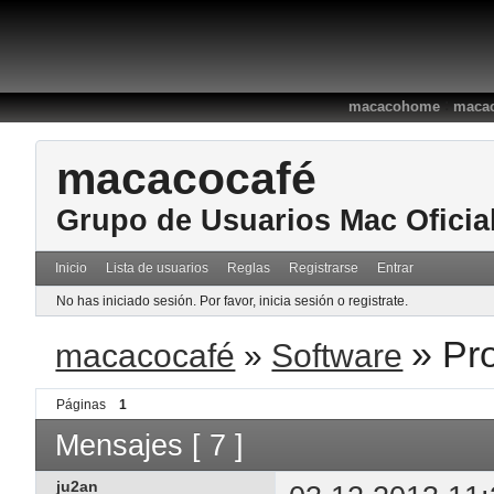
:
macacohome
macac
macacocafé
Grupo de Usuarios Mac Oficia
Inicio
Lista de usuarios
Reglas
Registrarse
Entrar
No has iniciado sesión.
Por favor, inicia sesión o registrate.
»
Pr
macacocafé
»
Software
Páginas
1
Mensajes [ 7 ]
ju2an