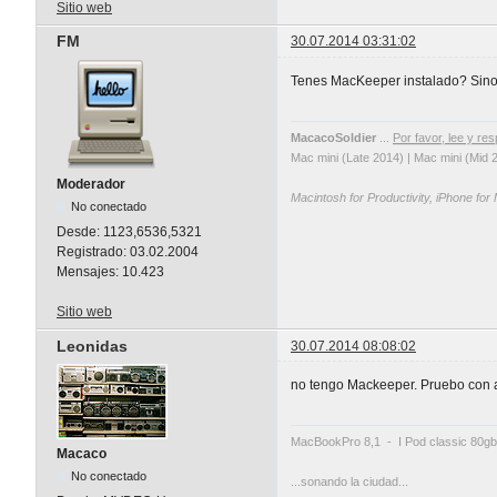
Sitio web
FM
30.07.2014 03:31:02
Tenes MacKeeper instalado? Sino 
MacacoSoldier
...
Por favor, lee y res
Mac mini (Late 2014) | Mac mini (Mid 
Moderador
Macintosh for Productivity, iPhone for
No conectado
Desde:
1123,6536,5321
Registrado:
03.02.2004
Mensajes:
10.423
Sitio web
Leonidas
30.07.2014 08:08:02
no tengo Mackeeper. Pruebo con 
MacBookPro 8,1 - I Pod classic 80gb
Macaco
No conectado
...sonando la ciudad...