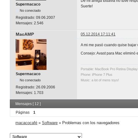
De mi amiga todavía no tuve resp
Supermacaco
Suerte!
No conectado
Registrado:
09.06.2007
Mensajes:
2.546
MacAMP
05.12.2014 17:11:41
A mi me pasó cuando quise bajar u
Consejo: Avast para Mac eliminó 
Portable: MacBook Pro Retina Display 
Supermacaco
Phone: iPhone 7 Plus
No conectado
Music: a lot of mens toys!
Registrado:
26.09.2006
Mensajes:
1.703
Mensajes [ 12 ]
Páginas
1
macacocafé
»
Software
»
Problemas con los navegadores