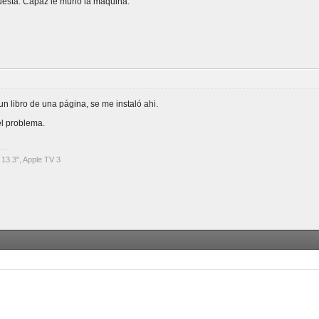
uesta. Capaz le murió la máquina.
n libro de una página, se me instaló ahi.
el problema.
13.3", Apple TV 3