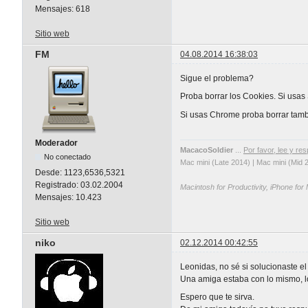
Mensajes:
618
Sitio web
FM
04.08.2014 16:38:03
Sigue el problema?
Proba borrar los Cookies. Si usas 
Si usas Chrome proba borrar tambi
Moderador
MacacoSoldier
...
Por favor, lee y res
No conectado
Mac mini (Late 2014) | Mac mini (Mid 
Desde:
1123,6536,5321
Registrado:
03.02.2004
Macintosh for Productivity, iPhone for
Mensajes:
10.423
Sitio web
niko
02.12.2014 00:42:55
Leonidas, no sé si solucionaste e
Una amiga estaba con lo mismo, l
Espero que te sirva.