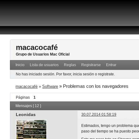
macacocafé
Grupo de Usuarios Mac Oficial
Inicio
Lista de usuarios
Reglas
Registrarse
Entrar
No has iniciado sesión.
Por favor, inicia sesión o registrate.
»
Problemas con los navegadores
macacocafé
»
Software
Páginas
1
Mensajes [ 12 ]
Leonidas
30.07.2014 01:58:19
Estimados, tengo un problema que
paso del tiempo se ha puesto peor 