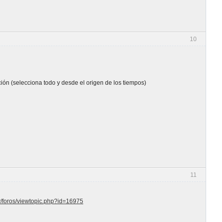
10
ión (selecciona todo y desde el origen de los tiempos)
11
/foros/viewtopic.php?id=16975