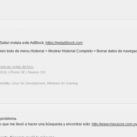
Safari instala este AdBlock:
https://getadblock.com
en todo de menu Historial > Mostrar Historial Completo > Borrar datos de navegac
petá las reglas del foro.
2010) | iPhone SE | Newton 110
 Mobility, Linux for Development, Windows for Gaming
l problema.
o que me llevó a hacer una búsqueda y encontrar esto:
http://www.macacos.com.uy