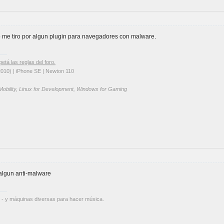
me tiro por algun plugin para navegadores con malware.
petá las reglas del foro.
2010) | iPhone SE | Newton 110
 Mobility, Linux for Development, Windows for Gaming
algun anti-malware
 - y máquinas diversas para hacer música.