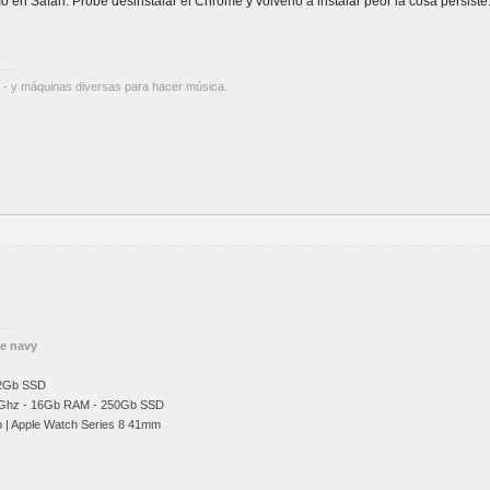
en Safari. Probé desinstalar el Chrome y volverlo a instalar peor la cosa persis
 - y máquinas diversas para hacer música.
he navy
12Gb SSD
Ghz
- 16Gb RAM - 250Gb SSD
b | Apple Watch Series 8 41mm