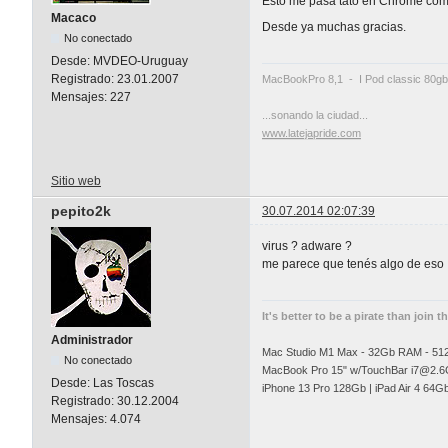
Esto me pasa tato en Chrome como 
Macaco
Desde ya muchas gracias.
No conectado
Desde:
MVDEO-Uruguay
Registrado:
23.01.2007
MacBookPro 8,1 - I Pod classic 80gb
Mensajes:
227
...sonando la ciudad...
www.latejapride.com
Sitio web
pepito2k
30.07.2014 02:07:39
virus ? adware ?
me parece que tenés algo de eso
It's better to be a pirate than join t
Administrador
Mac Studio M1 Max - 32Gb RAM - 5
No conectado
MacBook Pro 15" w/TouchBar
i7@2.6
Desde:
Las Toscas
iPhone 13 Pro 128Gb | iPad Air 4 64G
Registrado:
30.12.2004
Mensajes:
4.074