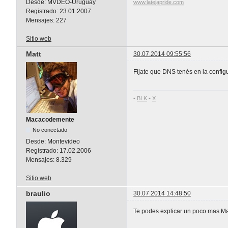
Desde:
MVDEO-Uruguay
www.latejapride.com
Registrado:
23.01.2007
Mensajes:
227
Sitio web
Matt
30.07.2014 09:55:56
Fijate que DNS tenés en la confi
•
BLK
•
X
Macacodemente
No conectado
Desde:
Montevideo
Registrado:
17.02.2006
Mensajes:
8.329
Sitio web
braulio
30.07.2014 14:48:50
Te podes explicar un poco mas Ma