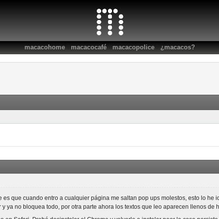
:
:
:
macacohome
macacocafé
macacopolice
¿macacos?
 es que cuando entro a cualquier página me saltan pop ups molestos, esto lo he
y ya no bloquea todo, por otra parte ahora los textos que leo aparecen llenos de h