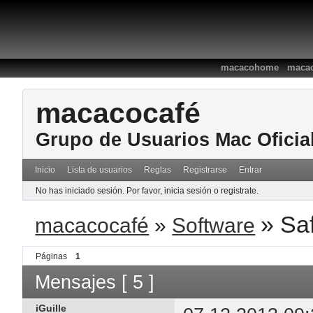
:
macacohome
macac
macacocafé
Grupo de Usuarios Mac Oficia
Inicio
Lista de usuarios
Reglas
Registrarse
Entrar
No has iniciado sesión.
Por favor, inicia sesión o registrate.
»
Sa
macacocafé
»
Software
Páginas
1
Mensajes [ 5 ]
iGuille