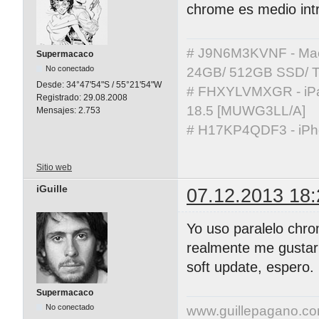
chrome es medio int
# J9N6M3KVNF - MacBo
Supermacaco
No conectado
24GB/ 512GB SSD/ T
Desde:
34°47'54"S / 55°21'54"W
# FHXYLVMXGR - iPad 
Registrado:
29.08.2008
18.5 [MUWG3LL/A]
Mensajes:
2.753
# H17KP4QDF3 - iPho
Sitio web
iGuille
07.12.2013 18:
Yo uso paralelo chr
realmente me gustarí
soft update, espero.
Supermacaco
No conectado
www.guillepagano.c