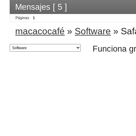
Mensajes [ 5 ]
Páginas
1
macacocafé
»
Software
»
Saf
Funciona g