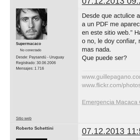
07.12.2013 09:
Desde que actulice a
a un PDF me aparece
en este sitio web." H
o no, le doy confiar,
Supermacaco
mas nada.
No conectado
Que puede ser?
Desde:
Paysandú - Uruguay
Registrado:
30.06.2006
Mensajes:
1.716
www.guillepagano.c
www.flickr.com/photos/
Emergencia Macaca 
Sitio web
Roberto Schettini
07.12.2013 11: