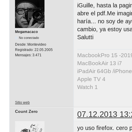
iGuille, hasta la pa
abre el pdf.Me imagi
haría... no soy de 
cambio, ya estoy us
Megamacaco
Salutti
No conectado
Desde:
Montevideo
Registrado:
22.05.2005
MacbookPro 15 -20
Mensajes:
3.471
MacBookAir 13 i7
iPadAir 64Gb /iPhon
Apple TV 4
Watch 1
Sitio web
Count Zero
07.12.2013 13:
yo uso firefox. cero