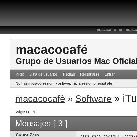
:
macacohome
macac
macacocafé
Grupo de Usuarios Mac Oficia
Inicio
Lista de usuarios
Reglas
Registrarse
Entrar
No has iniciado sesión.
Por favor, inicia sesión o registrate.
»
iTu
macacocafé
»
Software
Páginas
1
Mensajes [ 3 ]
Count Zero