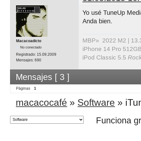
Yo usé TuneUp Media
Anda bien.
MBP» 2022 M2 | 13.3" 
Macacoadicto
No conectado
iPhone 14 Pro 512GB 
Registrado:
15.09.2009
iPod Classic 5.5
Rock
Mensajes:
690
Mensajes [ 3 ]
Páginas
1
macacocafé
»
Software
»
iTu
Funciona g