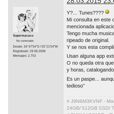
28.03.2015 23:
Y?... Tunes????
Mi consulta en este 
mencionada aplicaci
Tengo mucha musica y
Supermacaco
ripeado de original.
No conectado
Y se nos esta compli
Desde:
34°47'54"S / 55°21'54"W
Registrado:
29.08.2008
Usan alguna app ext
Mensajes:
2.753
O no queda otra que 
y horas, catalogand
Es un paspe... aunqu
tedioso"
# J9N6M3KVNF - MacBo
24GB/ 512GB SSD/ T