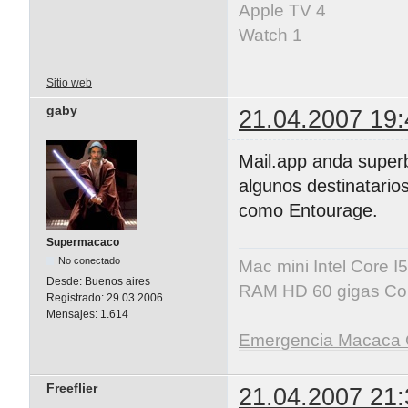
Apple TV 4
Watch 1
Sitio web
gaby
21.04.2007 19:
Mail.app anda superb
algunos destinatario
como Entourage.
Supermacaco
No conectado
Mac mini Intel Core 
Desde:
Buenos aires
RAM HD 60 gigas Co
Registrado:
29.03.2006
Mensajes:
1.614
Emergencia Macaca 
Freeflier
21.04.2007 21: