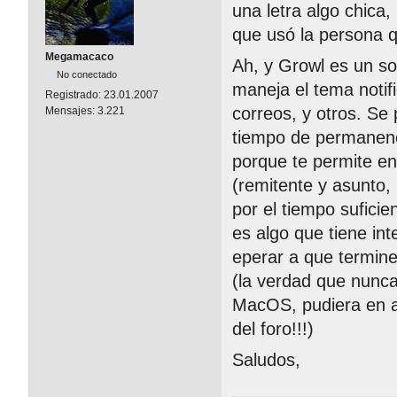
una letra algo chic
que usó la persona q
Megamacaco
Ah, y Growl es un s
No conectado
maneja el tema notif
Registrado:
23.01.2007
correos, y otros. Se 
Mensajes:
3.221
tiempo de permanenci
porque te permite ent
(remitente y asunto,
por el tiempo sufici
es algo que tiene in
eperar a que termine
(la verdad que nunc
MacOS, pudiera en a
del foro!!!)
Saludos,