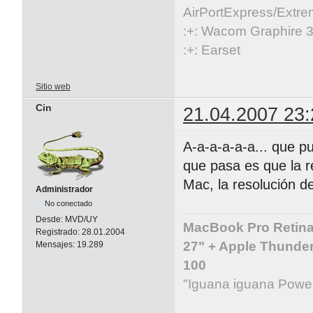
AirPortExpress/Extre
:+: Wacom Graphire 3
:+: Earset
Sitio web
Cin
21.04.2007 23:
A-a-a-a-a-a... que p
que pasa es que la r
Mac, la resolución d
Administrador
No conectado
Desde:
MVD/UY
MacBook Pro Retina 
Registrado:
28.01.2004
27" + Apple Thunder
Mensajes:
19.289
100
"Iguana iguana Powe