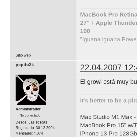
MacBook Pro Retina 
27" + Apple Thunder
100
"Iguana iguana Powe
Sitio web
pepito2k
22.04.2007 12:
El growl está muy bu
It's better to be a pi
Administrador
No conectado
Mac Studio M1 Max 
Desde:
Las Toscas
MacBook Pro 15" w/
Registrado:
30.12.2004
iPhone 13 Pro 128Gb 
Mensajes:
4.074