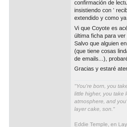
confirmación de lect
insistiendo con ' rec
extendido y como ya 
Vi que Coyote es acé
última ficha para ve
Salvo que alguien en 
(que tiene cosas lind
de emails...), proba
Gracias y estaré ate
"You're born, you take
little higher, you take 
atmosphere, and you'v
layer cake, son."
Eddie Temple, en La