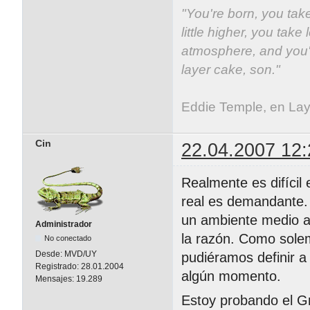
"You're born, you take
little higher, you take 
atmosphere, and you'v
layer cake, son."
Eddie Temple, en La
Cin
22.04.2007 12:
Realmente es difícil 
real es demandante. 
un ambiente medio a
Administrador
la razón. Como sole
No conectado
Desde:
MVD/UY
pudiéramos definir a
Registrado:
28.01.2004
algún momento.
Mensajes:
19.289
Estoy probando el G