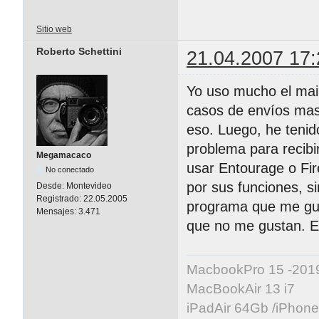
Sitio web
Roberto Schettini
21.04.2007 17:
Yo uso mucho el mail
casos de envíos mas
eso. Luego, he tenid
problema para recibi
Megamacaco
usar Entourage o Fir
No conectado
por sus funciones, s
Desde:
Montevideo
Registrado:
22.05.2005
programa que me gust
Mensajes:
3.471
que no me gustan. Es
MacbookPro 15 -20
MacBookAir 13 i7
iPadAir 64Gb /iPhon