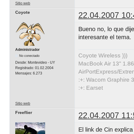
Sitio web
Coyote
22.04.2007 10:
Bueno no, lo que dij
interesante el tema.
Administrador
Coyote Wireless )))
No conectado
MacBook Air 13" 1.86
Desde:
Montevideo - UY
Registrado:
01.02.2004
AirPortExpress/Extre
Mensajes:
6.273
:+: Wacom Graphire 3
:+: Earset
Sitio web
Freeflier
22.04.2007 11:
El link de Cin expli