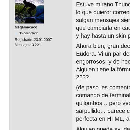
Estuve mirano Thund
lo que quiero: corre
salgan mensajes siem
que cambiarla en cad
Megamacaco
No conectado
y hay hasta un skin 
Registrado:
23.01.2007
Ahora bien, gran de
Mensajes:
3.221
Eudora. Vi un par de
engorrosos, y de hec
Alguien tiene la fór
2???
(de paso les comento
comando de terminal
quilombos... pero ve
sarpullido... parece c
perfecta en HTML, ah
Alguien puede ayud