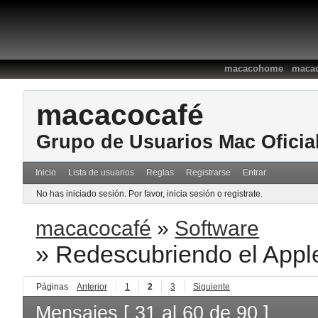
:
macacohome
macac
macacocafé
Grupo de Usuarios Mac Oficia
Inicio
Lista de usuarios
Reglas
Registrarse
Entrar
No has iniciado sesión.
Por favor, inicia sesión o registrate.
macacocafé
»
Software
»
Redescubriendo el Apple
Páginas
Anterior
1
2
3
Siguiente
Mensajes [ 31 al 60 de 90 ]