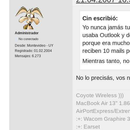
Cin escribió:
Yo nunca jamás tu
Administrador
usaba Outlook y d
No conectado
porque era mucho 
Desde:
Montevideo - UY
reciben 10 mails p
Registrado:
01.02.2004
Mensajes:
6.273
Mientras tanto, n
No lo precisás, vos 
Coyote Wireless )))
MacBook Air 13" 1.86
AirPortExpress/Extre
:+: Wacom Graphire 3
:+: Earset