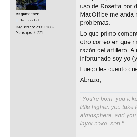
uso de Rosetta por 
MacOffice me anda m
Megamacaco
No conectado
problemas.
Registrado:
23.01.2007
Lo que primo coment
Mensajes:
3.221
otro correo en que 
razón del artillero. 
infortunado soy yo 
Luego les cuento que
Abrazo,
"You're born, you take
little higher, you take 
atmosphere, and you'v
layer cake, son."