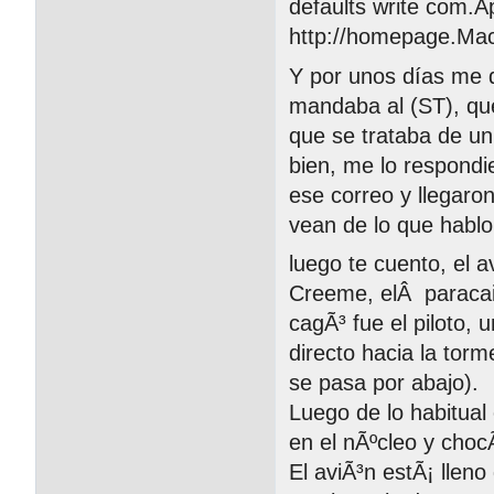
defaults write com.A
http://homepage.Ma
Y por unos días me 
mandaba al (ST), qu
que se trataba de un
bien, me lo respondie
ese correo y llegaro
vean de lo que hablo
luego te cuento, el 
Creeme, elÂ paracai
cagÃ³ fue el piloto, 
directo hacia la tor
se pasa por abajo).
Luego de lo habitual
en el nÃºcleo y choc
El aviÃ³n estÃ¡ llen