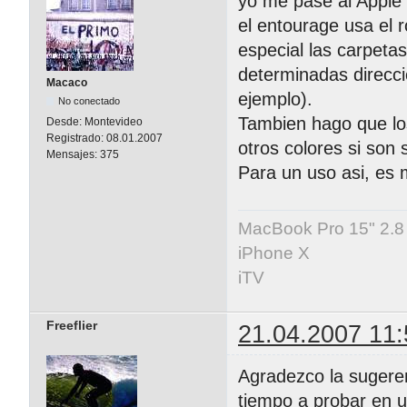
yo me pase al Apple
el entourage usa el r
especial las carpetas
determinadas direcc
Macaco
ejemplo).
No conectado
Tambien hago que los
Desde:
Montevideo
Registrado:
08.01.2007
otros colores si son 
Mensajes:
375
Para un uso asi, es 
MacBook Pro 15" 2.8
iPhone X
iTV
Freeflier
21.04.2007 11:
Agradezco la sugere
tiempo a probar en u