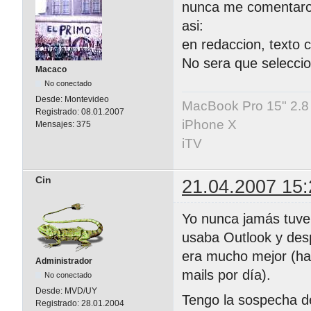
nunca me comentaron
asi:
en redaccion, texto c
No sera que seleccio
Macaco
No conectado
Desde:
Montevideo
MacBook Pro 15" 2.8
Registrado:
08.01.2007
iPhone X
Mensajes:
375
iTV
Cin
21.04.2007 15:
Yo nunca jamás tuve
usaba Outlook y des
era mucho mejor (hab
Administrador
mails por día).
No conectado
Desde:
MVD/UY
Tengo la sospecha d
Registrado:
28.01.2004