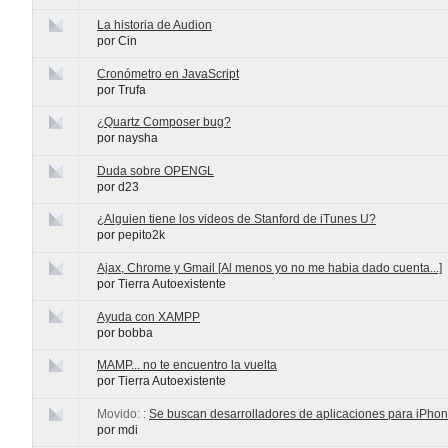
La historia de Audion
por Cin
Cronómetro en JavaScript
por Trufa
¿Quartz Composer bug?
por naysha
Duda sobre OPENGL
por d23
¿Alguien tiene los videos de Stanford de iTunes U?
por pepito2k
Ajax, Chrome y Gmail [Al menos yo no me habia dado cuenta...]
por Tierra Autoexistente
Ayuda con XAMPP
por bobba
MAMP... no te encuentro la vuelta
por Tierra Autoexistente
Movido: :
Se buscan desarrolladores de aplicaciones para iPho
por mdi