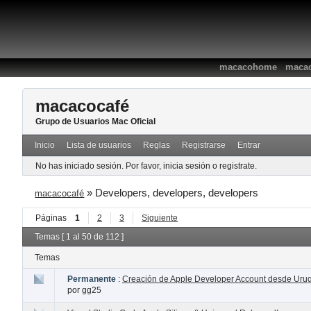
:
macacohome
macac
macacocafé
Grupo de Usuarios Mac Oficial
Inicio
Lista de usuarios
Reglas
Registrarse
Entrar
No has iniciado sesión.
Por favor, inicia sesión o registrate.
»
Developers, developers, developers
macacocafé
Páginas
1
2
3
Siguiente
Temas [ 1 al 50 de 112 ]
Temas
Permanente
:
Creación de Apple Developer Account desde Uru
por gg25