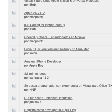
Visual Studio Code Apple Silicon & Universal Released!
por iBob
Apple y NVIDIA
por macpotok
iOS Coding for Python-eros! :)
por iBob
OpenGL y OpenCL abandonados en Mojave
por macpotok
Lucía, 11, quiere terminar su App y no tiene Mac
por imton
Amateur iPhone Developer
por Apple Boy
¡Mi primer juego!
por kanirasta
(
1
2
)
Se busca programador con experiencia en Visual para Office [
por NNP
DUDA: Xcode - InterfaceOrientation
por jbolso77
Registro como developer iOS (HELP!)