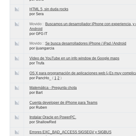
HTML 5, sin duda rocks
por Sera
Movido: :
Buscamos un desarrollador iPhone con experiencia, y 
Android
por GFG IT
Movido: :
Se busca desarrolladores iPhone / iPad / Android
por ijuangarcia
Video de YouTube en un info window de Google maps
por Trufa
OS X para programación de aplicaciones web [¿Es muy complic
por PancHo_
(
1
2
)
Matemática - Pregunta chota
por Bart
Cuenta developer de iPhone para Teams
por Ruben
Instalar Oracle en PowerPC.
por ShallowRed
Errores EXC_BAD_ACCESS SIGSEGV y SIGBUS