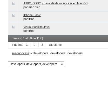
JDBC, ODBC y base de datos Access en Mac OS
por mac.nico
iPhone Basic
por iBob
Visual Basic to Java
por iBob
Temas [ 1 al 50 de 112 ]
Páginas
1
2
3
Siguiente
macacocafé
»
Developers, developers, developers