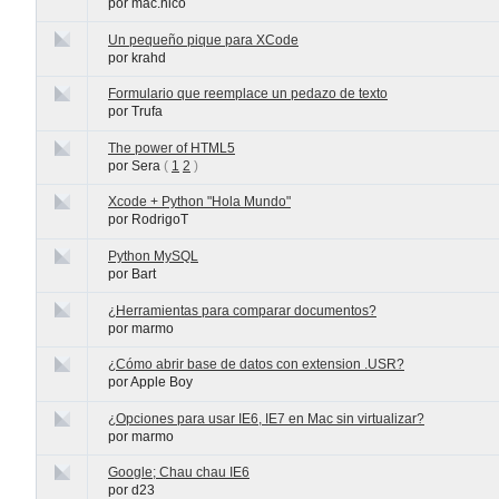
por mac.nico
Un pequeño pique para XCode
por krahd
Formulario que reemplace un pedazo de texto
por Trufa
The power of HTML5
por Sera
(
1
2
)
Xcode + Python "Hola Mundo"
por RodrigoT
Python MySQL
por Bart
¿Herramientas para comparar documentos?
por marmo
¿Cómo abrir base de datos con extension .USR?
por Apple Boy
¿Opciones para usar IE6, IE7 en Mac sin virtualizar?
por marmo
Google; Chau chau IE6
por d23