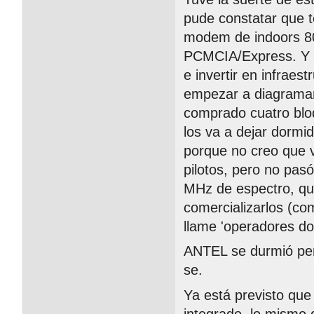
pude constatar que t
modem de indoors 80
PCMCIA/Express. Y c
e invertir en infraes
empezar a diagramar 
comprado cuatro bl
los va a dejar dormi
porque no creo que v
pilotos, pero no pas
MHz de espectro, que
comercializarlos (co
llame 'operadores do
ANTEL se durmió per
se.
Ya está previsto qu
integrado, lo mismo 