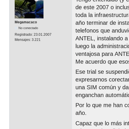
de este 2007 o inclus
toda la infraestruct
año terminar de insta
Megamacaco
No conectado
telefonos que anduvi
Registrado:
23.01.2007
ANTEL, instalando a 
Mensajes:
3.221
luego la administració
ventajosa para ANTEL
Me acuerdo que esos
Ese trial se suspend
expresarnos corecta
una SIM común y dad
enganchan automáti
Por lo que me han co
año.
Capaz que lo más in