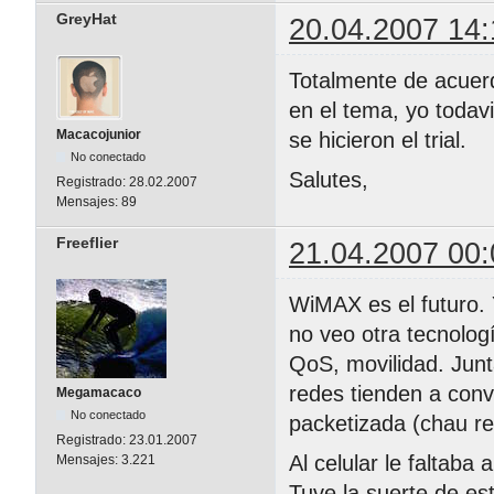
GreyHat
20.04.2007 14:
Totalmente de acuerdo
en el tema, yo todav
Macacojunior
se hicieron el trial.
No conectado
Salutes,
Registrado:
28.02.2007
Mensajes:
89
Freeflier
21.04.2007 00:
WiMAX es el futuro. Y
no veo otra tecnolog
QoS, movilidad. Junta
redes tienden a conv
Megamacaco
No conectado
packetizada (chau r
Registrado:
23.01.2007
Al celular le faltaba
Mensajes:
3.221
Tuve la suerte de e