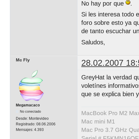
No hay por que
.
Si les interesa todo
foro sobre esto ya q
de tanto escuchar 
Saludos,
Mc Fly
28.02.2007 18:
GreyHat la verdad q
voletínes informativ
que se explica bien 
Megamacaco
No conectado
MacBook Pro M2 Ma
Desde:
Montevideo
Mac mini M1
Registrado:
08.06.2006
Mac Pro 3.7 GHz Qua
Mensajes:
4.393
Serial # F5KMN16Q