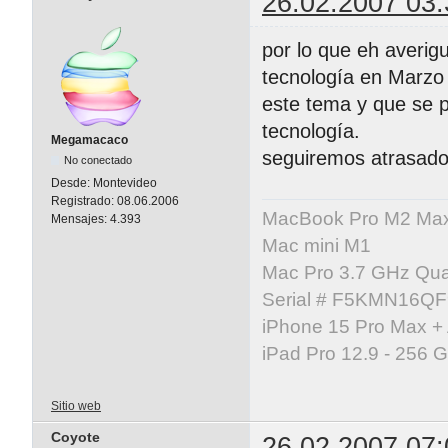
26.02.2007 03:
por lo que eh averig
tecnología en Marzo
este tema y que se p
tecnología.
Megamacaco
seguiremos atrasados
No conectado
Desde:
Montevideo
Registrado:
08.06.2006
MacBook Pro M2 Ma
Mensajes:
4.393
Mac mini M1
Mac Pro 3.7 GHz Qua
Serial # F5KMN16Q
iPhone 15 Pro Max +
iPad Pro 12.9 - 256 
Sitio web
Coyote
26.02.2007 07: