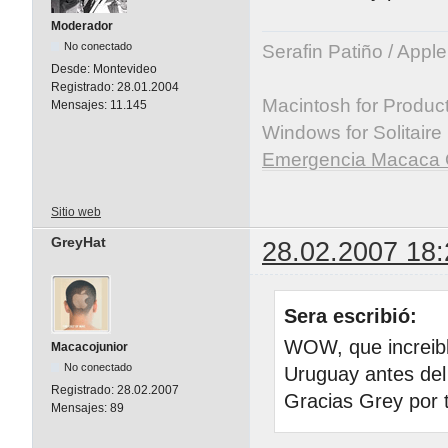
Moderador
No conectado
Serafin Patiño / Appl
Desde:
Montevideo
Registrado:
28.01.2004
Macintosh for Producti
Mensajes:
11.145
Windows for Solitaire
Emergencia Macaca 
Sitio web
GreyHat
28.02.2007 18:
Sera escribió:
WOW, que increible
Macacojunior
No conectado
Uruguay antes del
Registrado:
28.02.2007
Gracias Grey por 
Mensajes:
89