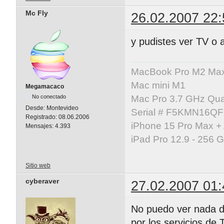
Mc Fly
26.02.2007 22:
y pudistes ver TV o 
MacBook Pro M2 Ma
Mac mini M1
Megamacaco
No conectado
Mac Pro 3.7 GHz Qua
Desde:
Montevideo
Serial # F5KMN16Q
Registrado:
08.06.2006
iPhone 15 Pro Max +
Mensajes:
4.393
iPad Pro 12.9 - 256 
Sitio web
cyberaver
27.02.2007 01:
No puedo ver nada d
por los servicios de T