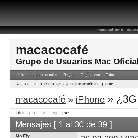
:
macacohome
macac
macacocafé
Grupo de Usuarios Mac Oficia
Inicio
Lista de usuarios
Reglas
Registrarse
Entrar
No has iniciado sesión.
Por favor, inicia sesión o registrate.
»
¿3G
macacocafé
»
iPhone
Páginas
1
2
Siguiente
Mensajes [ 1 al 30 de 39 ]
Mc Fly