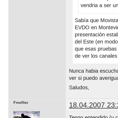
vendria a ser u
Sabía que Movist
EVDO en Montevide
presentación esta
del Este (en modo
que esas pruebas y
de ver los canales
Nunca habia escuchad
ver si puedo averigua
Saludos,
Freeflier
18.04.2007 23:
Tengo entendido (y 