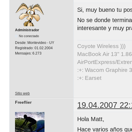
Si, muy bueno tu post
No se donde termina
interesante y muy pr
Administrador
No conectado
Desde:
Montevideo - UY
Coyote Wireless )))
Registrado:
01.02.2004
MacBook Air 13" 1.86
Mensajes:
6.273
AirPortExpress/Extre
:+: Wacom Graphire 3
:+: Earset
Sitio web
Freeflier
19.04.2007 22:
Hola Matt,
Hace varios años que