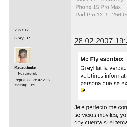
iPhone 15 Pro Max +
iPad Pro 12.9 - 256 
Sitio web
GreyHat
28.02.2007 19:
Mc Fly escribió:
GreyHat la verdad
Macacojunior
No conectado
voletínes informat
Registrado:
28.02.2007
persona que se ex
Mensajes:
89
Jeje perfecto me co
servicios moviles, y
doy cuenta si el tem