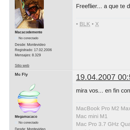
Freeflier... a que te
•
BLK
•
X
Macacodemente
No conectado
Desde:
Montevideo
Registrado:
17.02.2006
Mensajes:
8.329
Sitio web
Mc Fly
19.04.2007 00:
mira vos... en fin co
MacBook Pro M2 Ma
Mac mini M1
Megamacaco
No conectado
Mac Pro 3.7 GHz Qua
Desde:
Montevideo