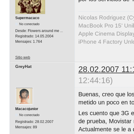
Nicolas Rodriguez (
Supermacaco
No conectado
MacBook Pro 15' Uni
Desde:
Flowers around me ...
Apple Cinema Displa
Registrado:
14.05.2004
iPhone 4 Factory Unl
Mensajes:
1.764
Sitio web
GreyHat
28.02.2007 11:
12:44:16)
Buenas, creo que lo
metido un poco en to
Macacojunior
Les cuento que 3G e
No conectado
de prueba, Movistar 
Registrado:
28.02.2007
Mensajes:
89
Actualmente se le a