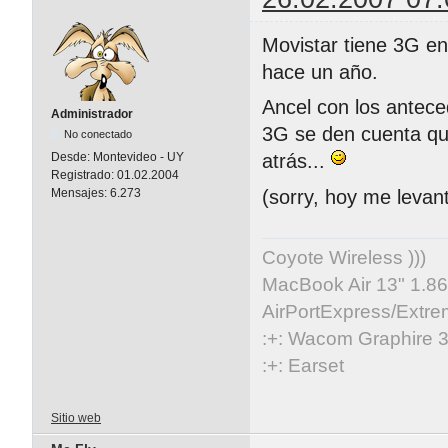
Movistar tiene 3G e
hace un año.
Ancel con los antece
Administrador
3G se den cuenta qu
No conectado
Desde:
Montevideo - UY
atrás...
Registrado:
01.02.2004
(sorry, hoy me levan
Mensajes:
6.273
Coyote Wireless )))
MacBook Air 13" 1.86
AirPortExpress/Extre
:+: Wacom Graphire 3
:+: Earset
Sitio web