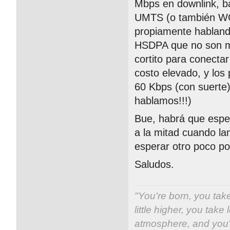
Mbps en downlink, b
UMTS (o también WC
propiamente hablan
HSDPA que no son ma
cortito para conectar
costo elevado, y los
60 Kbps (con suert
hablamos!!!)
Bue, habrá que espe
a la mitad cuando lan
esperar otro poco p
Saludos.
"You're born, you take
little higher, you take 
atmosphere, and you'v