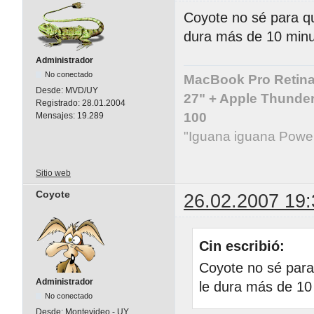
Coyote no sé para que
dura más de 10 minu
Administrador
No conectado
MacBook Pro Retina 
Desde:
MVD/UY
27" + Apple Thunder
Registrado:
28.01.2004
100
Mensajes:
19.289
"Iguana iguana Powe
Sitio web
Coyote
26.02.2007 19:
Cin escribió:
Coyote no sé para 
Administrador
le dura más de 10
No conectado
Desde:
Montevideo - UY