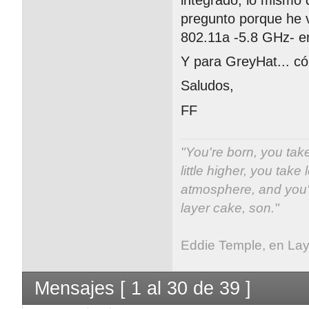
pregunto porque he v
802.11a -5.8 GHz- en
Y para GreyHat... có
Saludos,
FF
"You're born, you take
little higher, you take 
atmosphere, and you'v
layer cake, son."
Eddie Temple, en La
Mensajes [ 1 al 30 de 39 ]