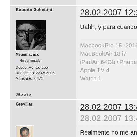
Roberto Schettini
28.02.2007 12:
Uahh, y para cuand
MacbookPro 15 -20
MacBookAir 13 i7
Megamacaco
No conectado
iPadAir 64Gb /iPhon
Desde:
Montevideo
Apple TV 4
Registrado:
22.05.2005
Watch 1
Mensajes:
3.471
Sitio web
GreyHat
28.02.2007 13:
28.02.2007 13:
Realmente no me anim