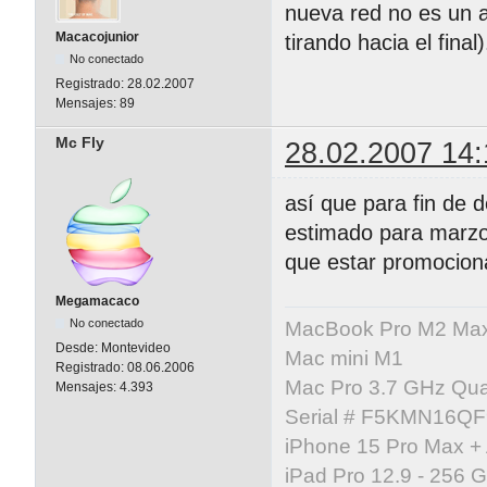
nueva red no es un 
Macacojunior
tirando hacia el final)
No conectado
Registrado:
28.02.2007
Mensajes:
89
Mc Fly
28.02.2007 14:
así que para fin de 
estimado para marzo 
que estar promociona
Megamacaco
No conectado
MacBook Pro M2 Ma
Desde:
Montevideo
Mac mini M1
Registrado:
08.06.2006
Mac Pro 3.7 GHz Qua
Mensajes:
4.393
Serial # F5KMN16Q
iPhone 15 Pro Max +
iPad Pro 12.9 - 256 