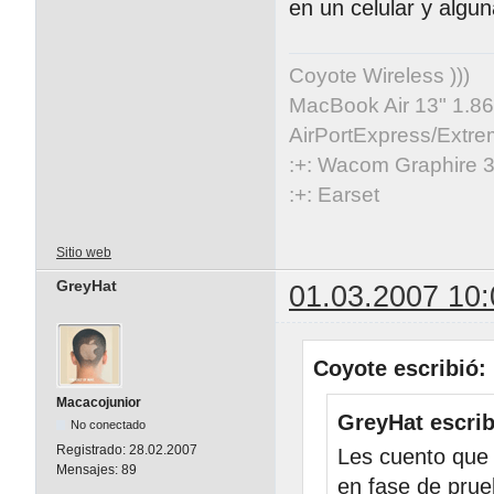
en un celular y algu
Coyote Wireless )))
MacBook Air 13" 1.86
AirPortExpress/Extre
:+: Wacom Graphire 3
:+: Earset
Sitio web
GreyHat
01.03.2007 10:
Coyote escribió:
Macacojunior
GreyHat escrib
No conectado
Registrado:
28.02.2007
Les cuento que
Mensajes:
89
en fase de prue