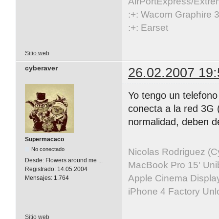
AirPortExpress/Extre
:+: Wacom Graphire 3
:+: Earset
Sitio web
cyberaver
26.02.2007 19:
Yo tengo un telefono
conecta a la red 3G 
normalidad, deben de
Supermacaco
No conectado
Nicolas Rodriguez (
Desde:
Flowers around me ...
MacBook Pro 15' Uni
Registrado:
14.05.2004
Apple Cinema Displa
Mensajes:
1.764
iPhone 4 Factory Unl
Sitio web