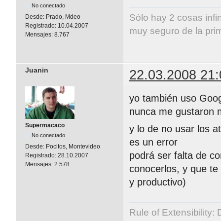
No conectado
Sólo hay 2 cosas infi
Desde:
Prado, Mdeo
Registrado:
10.04.2007
muy seguro de la pri
Mensajes:
8.767
Albert E
Juanin
22.03.2008 21:
yo también uso Goog
nunca me gustaron m
Supermacaco
y lo de no usar los a
No conectado
es un error
Desde:
Pocitos, Montevideo
podrá ser falta de c
Registrado:
28.10.2007
Mensajes:
2.578
conocerlos, y que t
y productivo)
Rule of Extensibility: