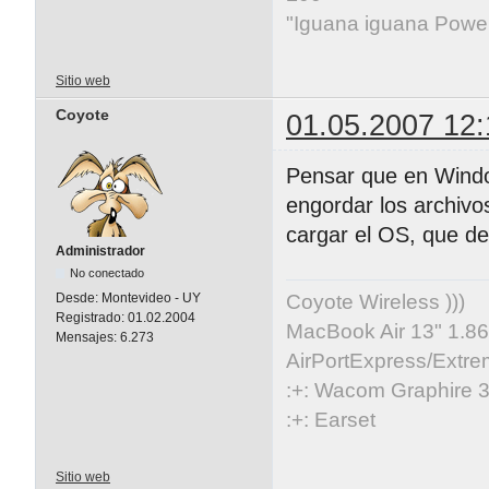
"Iguana iguana Powe
Sitio web
Coyote
01.05.2007 12:
Pensar que en Window
engordar los archivos
cargar el OS, que d
Administrador
No conectado
Coyote Wireless )))
Desde:
Montevideo - UY
Registrado:
01.02.2004
MacBook Air 13" 1.86
Mensajes:
6.273
AirPortExpress/Extre
:+: Wacom Graphire 3
:+: Earset
Sitio web