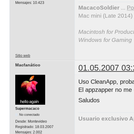
Mensajes:
10.423
MacacoSoldier
...
Por
Mac mini (Late 2014)
Macintosh for Producti
Windows for Gaming
Sitio web
Macfanático
01.05.2007 03:
Uso CleanApp, proba
El appzapper no me 
Saludos
Supermacaco
No conectado
Usuario exclusivo A
Desde:
Montevideo
Registrado:
18.03.2007
Mensajes:
2.002