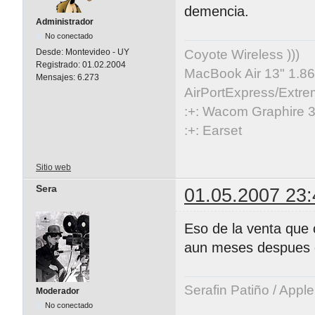
demencia.
Administrador
No conectado
Coyote Wireless )))
Desde:
Montevideo - UY
Registrado:
01.02.2004
MacBook Air 13" 1.86
Mensajes:
6.273
AirPortExpress/Extre
:+: Wacom Graphire 3
:+: Earset
Sitio web
Sera
01.05.2007 23:
Eso de la venta que c
aun meses despues de
Serafin Patiño / Appl
Moderador
No conectado