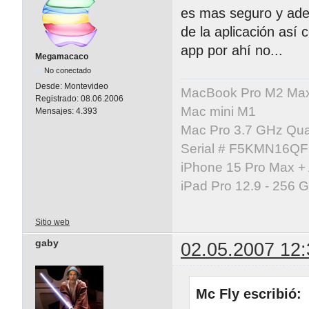
es mas seguro y ade
de la aplicación así 
app por ahí no...
Megamacaco
No conectado
Desde:
Montevideo
MacBook Pro M2 Ma
Registrado:
08.06.2006
Mac mini M1
Mensajes:
4.393
Mac Pro 3.7 GHz Qua
Serial # F5KMN16Q
iPhone 15 Pro Max +
iPad Pro 12.9 - 256 
Sitio web
gaby
02.05.2007 12:
Mc Fly escribió: