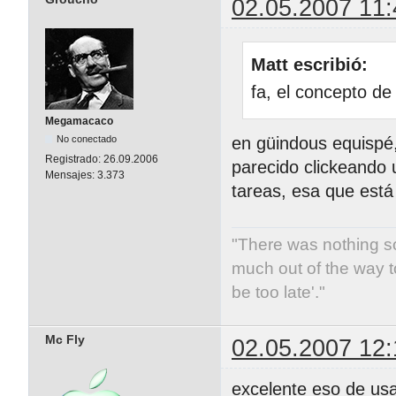
02.05.2007 11:
Matt escribió:
fa, el concepto de
Megamacaco
en güindous equispé,
No conectado
Registrado:
26.09.2006
parecido clickeando 
Mensajes:
3.373
tareas, esa que está 
"There was nothing 
much out of the way to
be too late'."
Mc Fly
02.05.2007 12:
excelente eso de usa