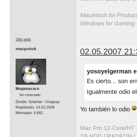
Macintosh for Producti
Windows for Gaming
Sitio web
macpotok
02.05.2007 21:
yosoyelgerman e
Es cierto... son e
Megamacaco
Igualmente odio el
No conectado
Desde:
Solymar - Uruguay
Registrado:
14.03.2006
Yo también lo odio
Mensajes:
4.681
Mac Pro 12-Core/HT 
TB HDD / RADEON / B