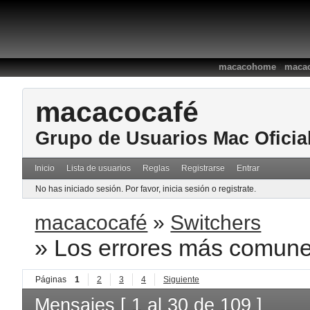
:
macacohome
macac
macacocafé
Grupo de Usuarios Mac Oficia
Inicio
Lista de usuarios
Reglas
Registrarse
Entrar
No has iniciado sesión.
Por favor, inicia sesión o registrate.
macacocafé
»
Switchers
»
Los errores más comunes
Páginas
1
2
3
4
Siguiente
Mensajes [ 1 al 30 de 109 ]