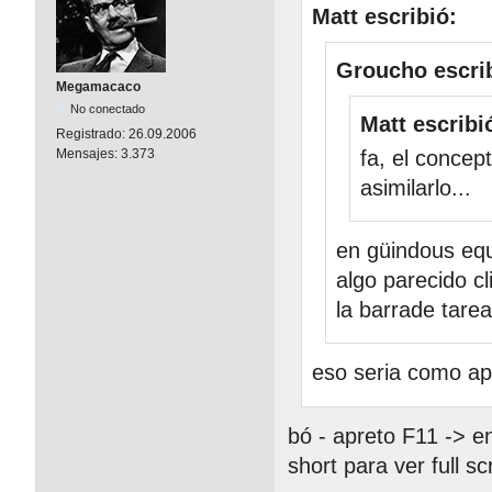
Matt escribió:
Groucho escri
Megamacaco
No conectado
Matt escribi
Registrado:
26.09.2006
Mensajes:
3.373
fa, el concep
asimilarlo...
en güindous equ
algo parecido c
la barrade tarea
eso seria como ap
bó - apreto F11 -> e
short para ver full s