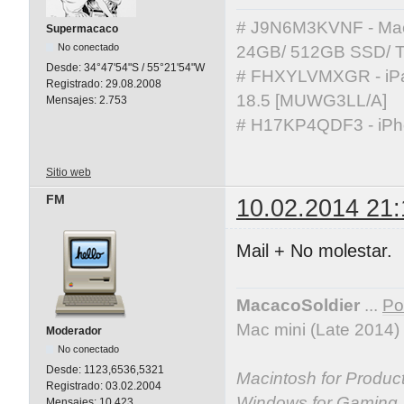
# J9N6M3KVNF - MacBo
Supermacaco
No conectado
24GB/ 512GB SSD/ T
Desde:
34°47'54"S / 55°21'54"W
# FHXYLVMXGR - iPad 
Registrado:
29.08.2008
18.5 [MUWG3LL/A]
Mensajes:
2.753
# H17KP4QDF3 - iPho
Sitio web
FM
10.02.2014 21:
Mail + No molestar.
MacacoSoldier
...
Por
Mac mini (Late 2014)
Moderador
No conectado
Desde:
1123,6536,5321
Macintosh for Producti
Registrado:
03.02.2004
Windows for Gaming
Mensajes:
10.423