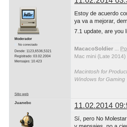
11.02.2014 03:
Estoy de acuerdo c
ya va a mejorar, de
7.1 update, are you l
Moderador
No conectado
MacacoSoldier
...
Por
Desde:
1123,6536,5321
Mac mini (Late 2014)
Registrado:
03.02.2004
Mensajes:
10.423
Macintosh for Producti
Windows for Gaming
Sitio web
Juanebc
11.02.2014 09:
Sí, pero No Molestar
y mensajes, no a cie