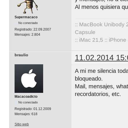
Al menos quisiera que
Supermacaco
No conectado
:: MacBook Unibody 
Registrado:
22.09.2007
Capsule
Mensajes:
2.804
:: iMac 21,5 :: iPhon
braulio
11.02.2014 15:
A mi me silencia toda
bloqueado.
Mail, mensajes, what
recordatorios, etc.
Macacoadicto
No conectado
Registrado:
01.12.2009
Mensajes:
618
Sitio web