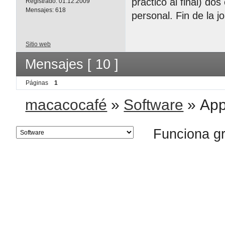
práctico al final) do
Registrado:
01.12.2009
Mensajes:
618
personal. Fin de la j
Sitio web
Mensajes [ 10 ]
Páginas
1
macacocafé
»
Software
»
App
Funciona g