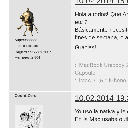
10.02.2014 18:
Hola a todos! Que Ap
etc ?
Básicamente necesito
fines de semana, o a
Supermacaco
No conectado
Gracias!
Registrado:
22.09.2007
Mensajes:
2.804
:: MacBook Unibody 
Capsule
:: iMac 21,5 :: iPhon
Count Zero
10.02.2014 19:
Yo uso la nativa y le 
En la Mac usaba outl