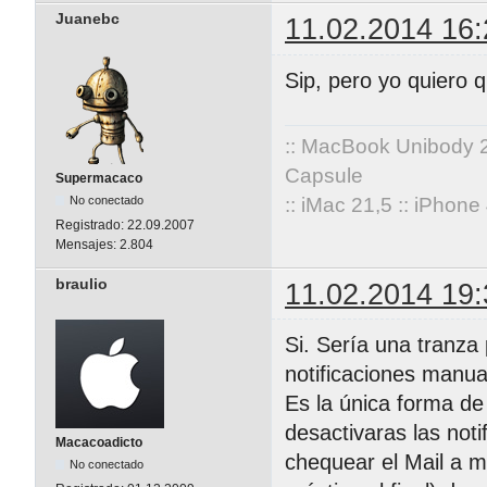
Juanebc
11.02.2014 16:
Sip, pero yo quiero q
:: MacBook Unibody 
Capsule
Supermacaco
No conectado
:: iMac 21,5 :: iPhon
Registrado:
22.09.2007
Mensajes:
2.804
braulio
11.02.2014 19:
Si. Sería una tranza
notificaciones manual
Es la única forma de 
desactivaras las noti
Macacoadicto
chequear el Mail a 
No conectado