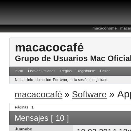
:
macacohome
macac
macacocafé
Grupo de Usuarios Mac Oficia
Inicio
Lista de usuarios
Reglas
Registrarse
Entrar
No has iniciado sesión.
Por favor, inicia sesión o registrate.
»
App
macacocafé
»
Software
Páginas
1
Mensajes [ 10 ]
Juanebc