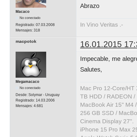
Abrazo
Macaco
No conectado
In Vino Veritas .-
Registrado:
07.03.2008
Mensajes:
318
macpotok
16.01.2015 17:
Impecable, me alegr
Salutes,
Megamacaco
Mac Pro 12-Core/HT 
No conectado
Desde:
Solymar - Uruguay
TB HDD / RADEON / B
Registrado:
14.03.2006
MacBook Air 15" M4 /
Mensajes:
4.681
256 GB SSD / MacBoo
Cinema Display 27".
iPhone 15 Pro Max 25