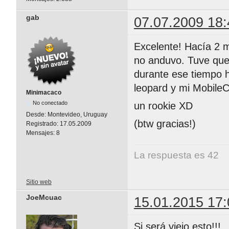
gab
07.07.2009 18:
Excelente! Hacía 2 m
no anduvo. Tuve que 
durante ese tiempo h
leopard y mi MobileC
Minimacaco
No conectado
un rookie XD
Desde:
Montevideo, Uruguay
(btw gracias!)
Registrado:
17.05.2009
Mensajes:
8
La respuesta es 42
Sitio web
JoeMcuac
15.01.2015 17:
Si será viejo esto!!!