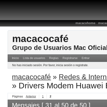
:
macacohome
macac
macacocafé
Grupo de Usuarios Mac Oficia
Inicio
Lista de usuarios
Reglas
Registrarse
Entrar
No has iniciado sesión.
Por favor, inicia sesión o registrate.
macacocafé
»
Redes & Intern
»
Drivers Modem Huawei 
Páginas
Anterior
1
2
Mensajes [ 31 al 50 de 50 ]