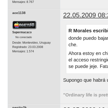
Albert E
Mensajes:
8.767
ace1138
22.05.2009 08:
R Morales escrib
Supermacaco
donde puedo bajar 
No conectado
Desde:
Montevideo, Uruguay
che.
Registrado:
23.03.2008
Mensajes:
1.574
Ahora estoy en chi
el acceso restring
se puede jeje. Fat
Supongo que habrá un
"Ordinary life is pre
pepito2k