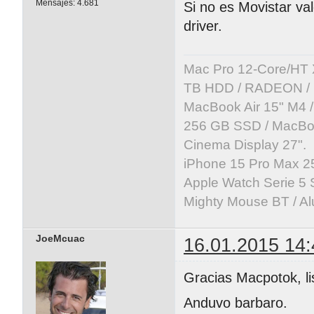
Mensajes:
4.681
Si no es Movistar val
driver.
Mac Pro 12-Core/HT 
TB HDD / RADEON / B
MacBook Air 15" M4 /
256 GB SSD / MacBoo
Cinema Display 27".
iPhone 15 Pro Max 25
Apple Watch Serie 5 
Mighty Mouse BT / Al
JoeMcuac
16.01.2015 14:
Gracias Macpotok, lis
Anduvo barbaro.