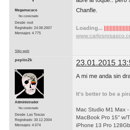
Chanfle.
Megamacaco
No conectado
Desde:
root
Loading...
||||||||||||||||||
Registrado:
24.08.2007
Mensajes:
4.775
www.carlosrosasco.
Sitio web
pepito2k
23.01.2015 13:
A mi me anda sin dr
It's better to be a pi
Administrador
No conectado
Mac Studio M1 Max 
Desde:
Las Toscas
MacBook Pro 15" w/
Registrado:
30.12.2004
iPhone 13 Pro 128Gb 
Mensajes:
4.074