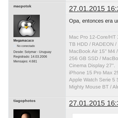
macpotok
27.01.2015 16:
Opa, entonces era u
Mac Pro 12-Core/HT 
Megamacaco
TB HDD / RADEON / B
No conectado
MacBook Air 15" M4 /
Desde:
Solymar - Uruguay
Registrado:
14.03.2006
256 GB SSD / MacBoo
Mensajes:
4.681
Cinema Display 27".
iPhone 15 Pro Max 25
Apple Watch Serie 5 
Mighty Mouse BT / Al
tiagophotos
27.01.2015 16: