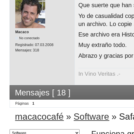
Que suerte que han 
Yo de casualidad copi
un archivo. Lo copie
Macaco
Ese archivo era Hist
No conectado
Muy extraño todo.
Registrado:
07.03.2008
Mensajes:
318
Abrazo y gracias por
In Vino Veritas .-
Mensajes [ 18 ]
Páginas
1
macacocafé
»
Software
»
Saf
Funciona g