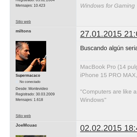
Windows for Gaming
Mensajes:
10.423
Sitio web
miltons
27.01.2015 21:
Buscando algún seria
MacBook Pro (14 pu
iPhone 15 PRO MAX, 
Supermacaco
No conectado
Desde:
Montevideo
"Computers are like ai
Registrado:
30.03.2009
Windows"
Mensajes:
1.618
Sitio web
JoeMcuac
02.02.2015 18: