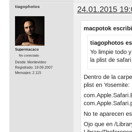
tiagophotos
24.01.2015 19:
macpotok escribi
tiagophotos es
Supermacaco
Yo limpie todo y
No conectado
la plist de safar
Desde:
Montevideo
Registrado:
19.09.2007
Mensajes:
2.115
Dentro de la carpe
plist en Yosemite:
com.Apple.Safari.E
com.Apple.Safari.p
No te aparecen e
Ojo que en /Libra
Library/Preferenc