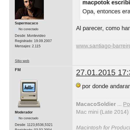
macpotok escribi
Opa, entonces era
Supermacaco
Al parecer, como han
No conectado
Desde:
Montevideo
Registrado:
19.09.2007
www.santiago-barrei
Mensajes:
2.115
Sitio web
FM
27.01.2015 17:
por donde andaran
MacacoSoldier
...
Por
Mac mini (Late 2014)
Moderador
No conectado
Desde:
1123,6536,5321
Macintosh for Producti
Registrado:
03.02.2004