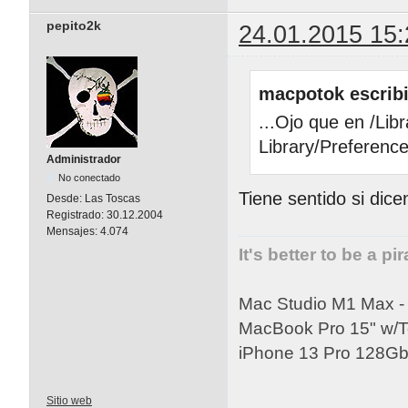
pepito2k
24.01.2015 15:
macpotok escribi
...Ojo que en /Lib
Library/Preferenc
Administrador
No conectado
Tiene sentido si dice
Desde:
Las Toscas
Registrado:
30.12.2004
Mensajes:
4.074
It's better to be a pi
Mac Studio M1 Max 
MacBook Pro 15" w/
iPhone 13 Pro 128Gb 
Sitio web