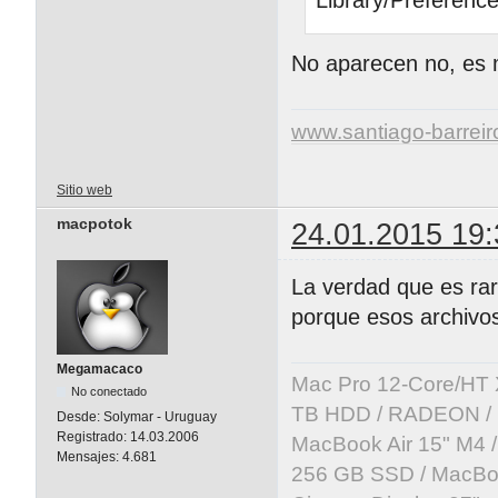
No aparecen no, es 
www.santiago-barrei
Sitio web
macpotok
24.01.2015 19:
La verdad que es ra
porque esos archivos
Megamacaco
Mac Pro 12-Core/HT 
No conectado
TB HDD / RADEON / B
Desde:
Solymar - Uruguay
Registrado:
14.03.2006
MacBook Air 15" M4 /
Mensajes:
4.681
256 GB SSD / MacBoo