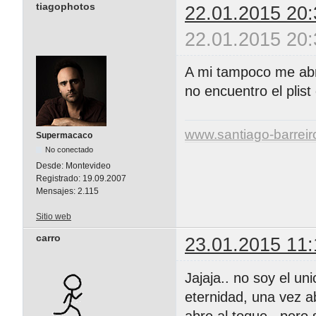
tiagophotos
22.01.2015 20:
22.01.2015 20:
A mi tampoco me abre
no encuentro el plist 
www.santiago-barrei
Supermacaco
No conectado
Desde:
Montevideo
Registrado:
19.09.2007
Mensajes:
2.115
Sitio web
carro
23.01.2015 11:
Jajaja.. no soy el u
eternidad, una vez ab
abre al toque.. pero