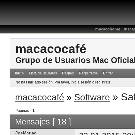
:
macacohome
macac
macacocafé
Grupo de Usuarios Mac Oficia
Inicio
Lista de usuarios
Reglas
Registrarse
Entrar
No has iniciado sesión.
Por favor, inicia sesión o registrate.
»
Saf
macacocafé
»
Software
Páginas
1
Mensajes [ 18 ]
JoeMcuac