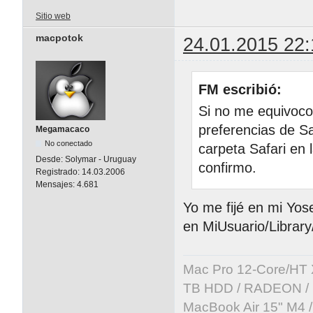
Sitio web
macpotok
24.01.2015 22:
FM escribió:
Si no me equivoco
preferencias de Sa
Megamacaco
No conectado
carpeta Safari en 
Desde:
Solymar - Uruguay
confirmo.
Registrado:
14.03.2006
Mensajes:
4.681
Yo me fijé en mi Yo
en MiUsuario/Librar
Mac Pro 12-Core/HT 
TB HDD / RADEON / B
MacBook Air 15" M4 /