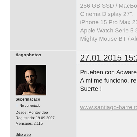
256 GB SSD / MacBoo
Cinema Display 27".
iPhone 15 Pro Max 25
Apple Watch Serie 5 
Mighty Mouse BT / Al
tiagophotos
27.01.2015 15:
Prueben con Adwareme
A mi me funciono, rei
Suerte !
Supermacaco
No conectado
www.santiago-barrei
Desde:
Montevideo
Registrado:
19.09.2007
Mensajes:
2.115
Sitio web