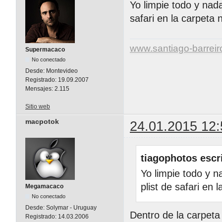
Yo limpie todo y nada
safari en la carpeta 
www.santiago-barrei
Supermacaco
No conectado
Desde:
Montevideo
Registrado:
19.09.2007
Mensajes:
2.115
Sitio web
macpotok
24.01.2015 12:
tiagophotos escr
Yo limpie todo y na
plist de safari en 
Megamacaco
No conectado
Desde:
Solymar - Uruguay
Dentro de la carpeta
Registrado:
14.03.2006