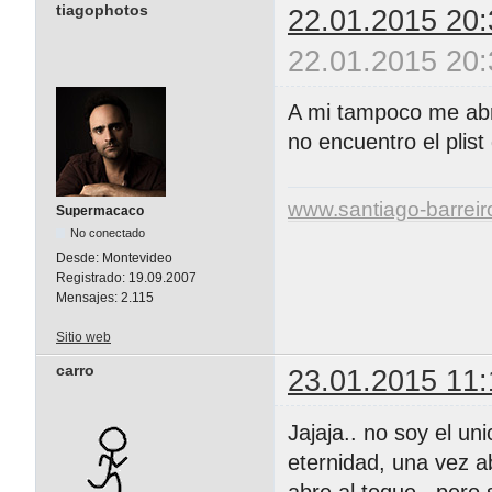
tiagophotos
22.01.2015 20:
22.01.2015 20:
A mi tampoco me abre
no encuentro el plist 
www.santiago-barrei
Supermacaco
No conectado
Desde:
Montevideo
Registrado:
19.09.2007
Mensajes:
2.115
Sitio web
carro
23.01.2015 11:
Jajaja.. no soy el u
eternidad, una vez ab
abre al toque.. pero