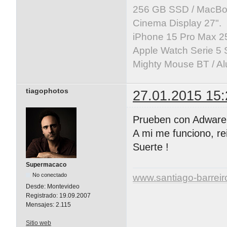
256 GB SSD / MacBoo
Cinema Display 27".
iPhone 15 Pro Max 25
Apple Watch Serie 5 
Mighty Mouse BT / Al
tiagophotos
27.01.2015 15:
Prueben con Adwareme
A mi me funciono, rei
Suerte !
Supermacaco
No conectado
www.santiago-barrei
Desde:
Montevideo
Registrado:
19.09.2007
Mensajes:
2.115
Sitio web