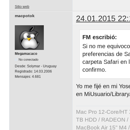
Sitio web
macpotok
24.01.2015 22:
FM escribió:
Si no me equivoco
preferencias de Sa
Megamacaco
No conectado
carpeta Safari en 
Desde:
Solymar - Uruguay
confirmo.
Registrado:
14.03.2006
Mensajes:
4.681
Yo me fijé en mi Yo
en MiUsuario/Librar
Mac Pro 12-Core/HT 
TB HDD / RADEON / B
MacBook Air 15" M4 /