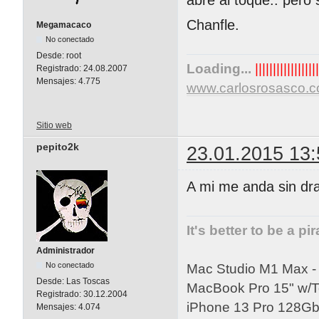
Chanfle.
Megamacaco
No conectado
Desde:
root
Loading...
||||||||||||||||||
Registrado:
24.08.2007
Mensajes:
4.775
www.carlosrosasco.
Sitio web
pepito2k
23.01.2015 13:
A mi me anda sin dr
It's better to be a pi
Administrador
No conectado
Mac Studio M1 Max 
Desde:
Las Toscas
MacBook Pro 15" w/
Registrado:
30.12.2004
iPhone 13 Pro 128Gb 
Mensajes:
4.074