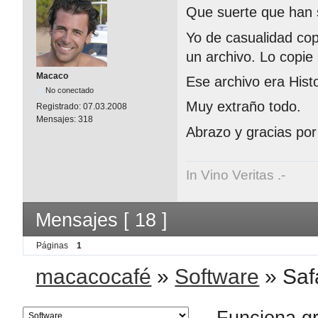
Que suerte que han 
Yo de casualidad copi
un archivo. Lo copie
Macaco
Ese archivo era Hist
No conectado
Muy extraño todo.
Registrado:
07.03.2008
Mensajes:
318
Abrazo y gracias por
In Vino Veritas .-
Mensajes [ 18 ]
Páginas
1
macacocafé
»
Software
»
Saf
Funciona g