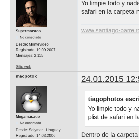
Yo limpie todo y nada
safari en la carpeta 
www.santiago-barrei
Supermacaco
No conectado
Desde:
Montevideo
Registrado:
19.09.2007
Mensajes:
2.115
Sitio web
macpotok
24.01.2015 12:
tiagophotos escr
Yo limpie todo y na
plist de safari en 
Megamacaco
No conectado
Desde:
Solymar - Uruguay
Dentro de la carpeta
Registrado:
14.03.2006