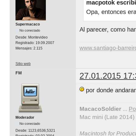
macpotok escribi
Opa, entonces era
Supermacaco
Al parecer, como han
No conectado
Desde:
Montevideo
Registrado:
19.09.2007
www.santiago-barrei
Mensajes:
2.115
Sitio web
FM
27.01.2015 17:
por donde andaran
MacacoSoldier
...
Por
Mac mini (Late 2014)
Moderador
No conectado
Desde:
1123,6536,5321
Macintosh for Producti
Registrado:
03.02.2004