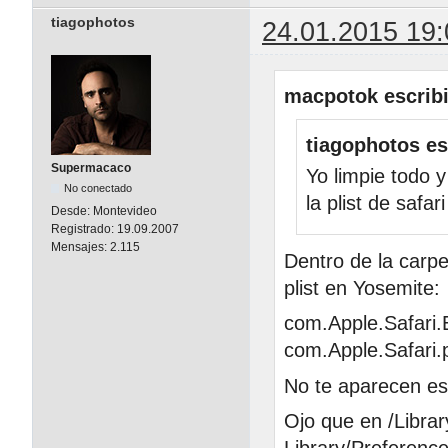
tiagophotos
24.01.2015 19:
macpotok escribi
tiagophotos es
Supermacaco
Yo limpie todo y
No conectado
la plist de safar
Desde:
Montevideo
Registrado:
19.09.2007
Mensajes:
2.115
Dentro de la carpe
plist en Yosemite:
com.Apple.Safari.E
com.Apple.Safari.p
No te aparecen e
Ojo que en /Libra
Library/Preferenc