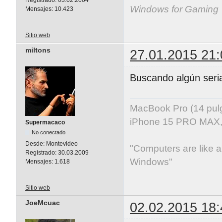
Windows for Gaming
Mensajes:
10.423
Sitio web
miltons
27.01.2015 21:
Buscando algún seria
MacBook Pro (14 pu
iPhone 15 PRO MAX, 
Supermacaco
No conectado
Desde:
Montevideo
"Computers are like ai
Registrado:
30.03.2009
Windows"
Mensajes:
1.618
Sitio web
JoeMcuac
02.02.2015 18: