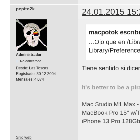
pepito2k
24.01.2015 15:
macpotok escribi
...Ojo que en /Lib
Library/Preferenc
Administrador
No conectado
Tiene sentido si dice
Desde:
Las Toscas
Registrado:
30.12.2004
Mensajes:
4.074
It's better to be a pi
Mac Studio M1 Max 
MacBook Pro 15" w/
iPhone 13 Pro 128Gb 
Sitio web