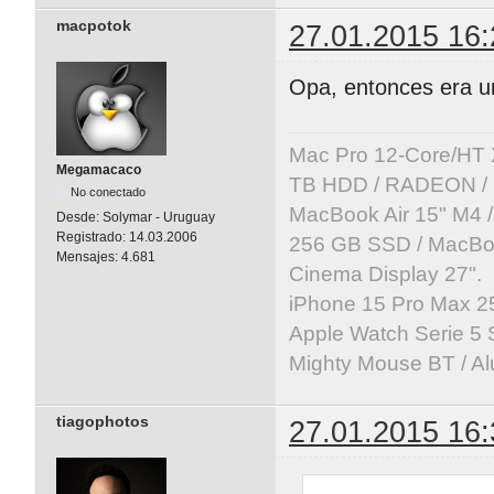
macpotok
27.01.2015 16:
Opa, entonces era u
Mac Pro 12-Core/HT 
Megamacaco
TB HDD / RADEON / B
No conectado
MacBook Air 15" M4 /
Desde:
Solymar - Uruguay
Registrado:
14.03.2006
256 GB SSD / MacBoo
Mensajes:
4.681
Cinema Display 27".
iPhone 15 Pro Max 25
Apple Watch Serie 5 
Mighty Mouse BT / Al
tiagophotos
27.01.2015 16: