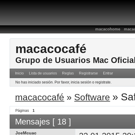
:
macacohome
macac
macacocafé
Grupo de Usuarios Mac Oficia
Inicio
Lista de usuarios
Reglas
Registrarse
Entrar
No has iniciado sesión.
Por favor, inicia sesión o registrate.
»
Saf
macacocafé
»
Software
Páginas
1
Mensajes [ 18 ]
JoeMcuac