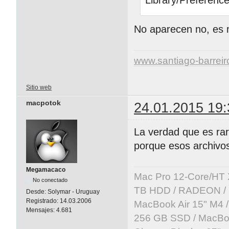
No aparecen no, es 
www.santiago-barrei
Sitio web
macpotok
24.01.2015 19:
La verdad que es ra
porque esos archivos
Megamacaco
Mac Pro 12-Core/HT 
No conectado
TB HDD / RADEON / B
Desde:
Solymar - Uruguay
Registrado:
14.03.2006
MacBook Air 15" M4 /
Mensajes:
4.681
256 GB SSD / MacBoo