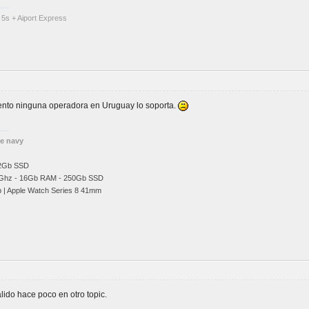
 5s + Aiport Express
ento ninguna operadora en Uruguay lo soporta.
he navy
12Gb SSD
Ghz
- 16Gb RAM - 250Gb SSD
b | Apple Watch Series 8 41mm
ido hace poco en otro topic.