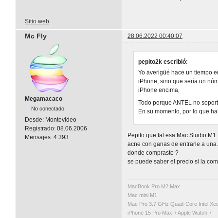
Sitio web
Mc Fly
28.06.2022 00:40:07
pepito2k escribió:
Yo averigüé hace un tiempo e
iPhone, sino que sería un núme
iPhone encima,
Megamacaco
Todo porque ANTEL no soport
No conectado
En su momento, por lo que hab
Desde:
Montevideo
Registrado:
08.06.2006
Pepito que tal esa Mac Studio M1
Mensajes:
4.393
acne con ganas de entrarle a una.
donde compraste ?
se puede saber el precio si la co
MacBook Pro M2 Max
Mac mini M1
Mac Pro 3.7 GHz Quad-Core Intel X
iPhone 15 Pro Max + Apple Watch 7