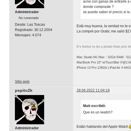
acne con ganas de entrarle a 
donde compraste ?
Administrador
se puede saber el precio si l
No conectado
Desde:
Las Toscas
Está muy buena, la verdad no le 
Registrado:
30.12.2004
La compré por Grabr, me salió $2
Mensajes:
4.074
It's better to be a pirate than join t
Mac Studio M1 Max - 32Gb RAM - 5
MacBook Pro 15" w/TouchBar
i7@2.6
iPhone 13 Pro 128Gb | iPad Air 4 64G
Sitio web
pepito2k
28.06.2022 11:04:19
Matt escribió:
Que es un iwatch?
Están hablando del Apple Watch
Administrador