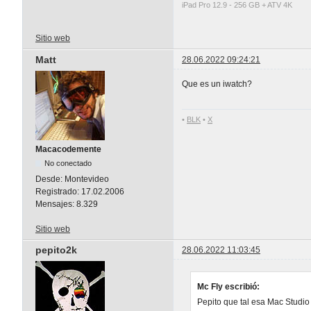
iPad Pro 12.9 - 256 GB + ATV 4K
Sitio web
Matt
28.06.2022 09:24:21
Que es un iwatch?
•
BLK
•
X
Macacodemente
No conectado
Desde:
Montevideo
Registrado:
17.02.2006
Mensajes:
8.329
Sitio web
pepito2k
28.06.2022 11:03:45
Mc Fly escribió:
Pepito que tal esa Mac Studi