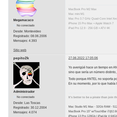
MacBook Pro M2 Max
Mac mini M1
Mac Pro 3.7 GHz Quad-Core Intel X
Megamacaco
iPhone 15 Pro Max + Apple Watch 7
No conectado
iPad Pro 12.9 - 256 GB + ATV 4K
Desde:
Montevideo
Registrado:
08.06.2006
Mensajes:
4.393
Sitio web
pepito2k
27.06.2022 17:05:06
Yo averigüé hace un tiempo en AN
sino que sería un número distinto,
Todo porque ANTEL no soporta po
En su momento, por lo que había l
Administrador
No conectado
It's better to be a pirate than join t
Desde:
Las Toscas
Mac Studio M1 Max - 32Gb RAM - 5
Registrado:
30.12.2004
MacBook Pro 15" w/TouchBar
i7@2.6
Mensajes:
4.074
iPhone 13 Pro 128Gb | iPad Air 4 64G