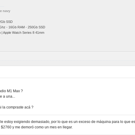
he navy
12Gb SSD
Ghz
- 16Gb RAM - 250Gb SSD
b | Apple Watch Series 8 41mm
tudio M1 Max ?
e a una...
si la compraste acá ?
 le estoy exigiendo demasiado, por lo que es un exceso de máquina para lo que e
ó $2760 y me demoró como un mes en llegar.