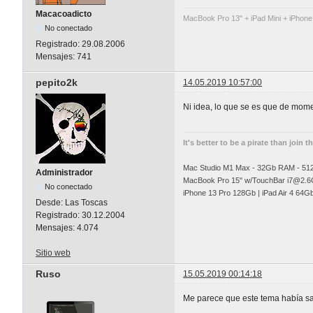
Macacoadicto
MacBook Pro 13" + iPad Mini + iPhone
No conectado
Registrado:
29.08.2006
Mensajes:
741
pepito2k
14.05.2019 10:57:00
Ni idea, lo que se es que de mom
It's better to be a pirate than join t
Mac Studio M1 Max - 32Gb RAM - 5
Administrador
MacBook Pro 15" w/TouchBar
i7@2.6
No conectado
iPhone 13 Pro 128Gb | iPad Air 4 64G
Desde:
Las Toscas
Registrado:
30.12.2004
Mensajes:
4.074
Sitio web
Ruso
15.05.2019 00:14:18
Me parece que este tema había sal