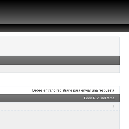
Debes
entrar
o
registrarte
para enviar una respuesta
Feed RSS del tema
1