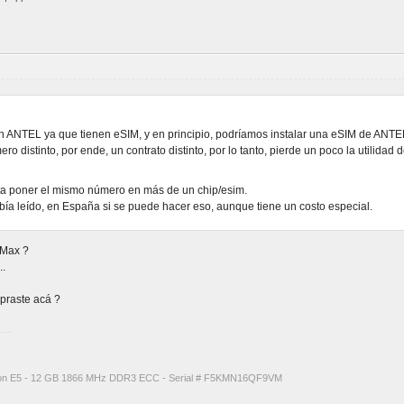
n ANTEL ya que tienen eSIM, y en principio, podríamos instalar una eSIM de ANTE
ro distinto, por ende, un contrato distinto, por lo tanto, pierde un poco la utilida
a poner el mismo número en más de un chip/esim.
ía leído, en España si se puede hacer eso, aunque tiene un costo especial.
 Max ?
..
mpraste acá ?
eon E5 - 12 GB 1866 MHz DDR3 ECC - Serial # F5KMN16QF9VM