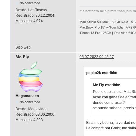
No conectado
Desde:
Las Toscas
It's better to be a pirate than join t
Registrado:
30.12.2004
Mensajes:
4.074
Mac Studio M1 Max - 32Gb RAM - 5
MacBook Pro 15" w/TouchBar
i7@2.6
iPhone 13 Pro 128Gb | iPad Air 4 64G
Sitio web
Mc Fly
05.07.2022 09:45:27
pepito2k escribió:
Mc Fly escribió:
Pepito que tal esa Mac S
Megamacaco
acne con ganas de entrarl
No conectado
donde compraste ?
se puede saber el precio 
Desde:
Montevideo
Registrado:
08.06.2006
Mensajes:
4.393
Está muy buena, la verdad no
La compré por Grabr, me sali