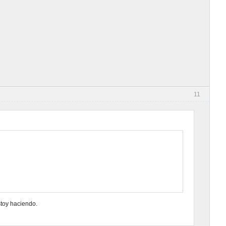
11
stoy haciendo.