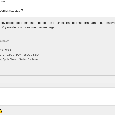
una...
a compraste acá ?
estoy exigiendo demasiado, por lo que es un exceso de máquina para lo que estoy
760 y me demoró como un mes en llegar.
he navy
12Gb SSD
Ghz
- 16Gb RAM - 250Gb SSD
b | Apple Watch Series 8 41mm