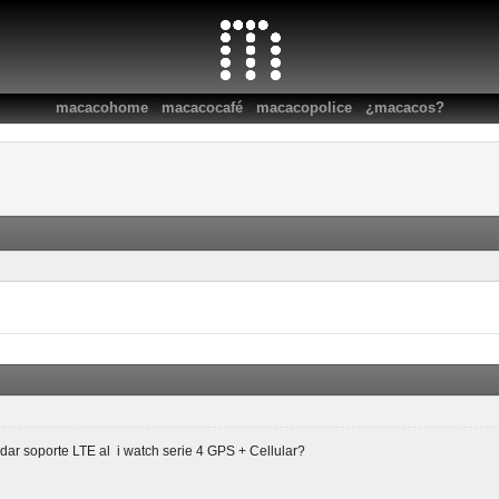
:
:
:
macacohome
macacocafé
macacopolice
¿macacos?
ar soporte LTE al i watch serie 4 GPS + Cellular?