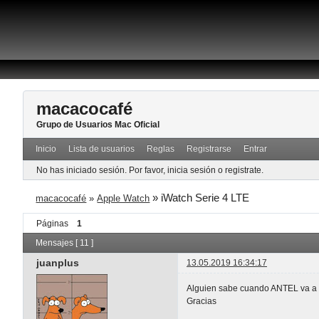
macacocafé
Grupo de Usuarios Mac Oficial
Inicio
Lista de usuarios
Reglas
Registrarse
Entrar
No has iniciado sesión.
Por favor, inicia sesión o registrate.
»
iWatch Serie 4 LTE
macacocafé
»
Apple Watch
Páginas
1
Mensajes [ 11 ]
juanplus
13.05.2019 16:34:17
Alguien sabe cuando ANTEL va a d
Gracias