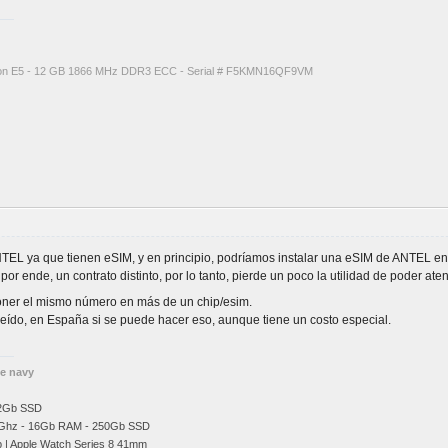
eon E5 - 12 GB 1866 MHz DDR3 ECC - Serial # F5KMN16QF9VM
TEL ya que tienen eSIM, y en principio, podríamos instalar una eSIM de ANTEL en
 por ende, un contrato distinto, por lo tanto, pierde un poco la utilidad de poder 
ner el mismo número en más de un chip/esim.
eído, en España si se puede hacer eso, aunque tiene un costo especial.
he navy
12Gb SSD
Ghz
- 16Gb RAM - 250Gb SSD
b | Apple Watch Series 8 41mm