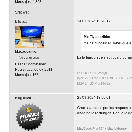
Mensajes:
4.393
Sitio web
blopa
24.03.2024 15:28:17
Mc Fly escribió:
me da curiosidad saber que e
Macacojunior
Es la función de
electrocardiogra
No conectado
Desde:
Montevideo
Registrado:
06.07.2011
iPhone 15 Pro 256gb
Mensajes:
166
iMac 21.5 Late 2012 i5 8GB 500GB (fo
MBP 14 M3 Pro 18/512
negrozx
25.03.2024 13:59:01
Gracias a todos por las respuestas
anda no lo restringen. Pepito lo d
MacBook Pro 13" + MagicMouse