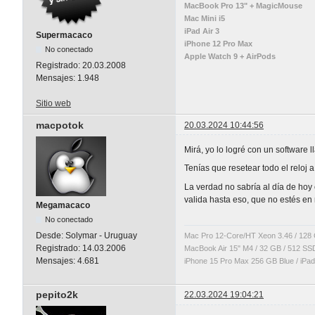
MacBook Pro 13" + MagicMouse
Mac Mini i5
iPad Air 3
Supermacaco
iPhone 12 Pro Max
No conectado
Apple Watch 9 + AirPods
Registrado:
20.03.2008
Mensajes:
1.948
Sitio web
macpotok
20.03.2024 10:44:56
Mirá, yo lo logré con un software
Tenías que resetear todo el reloj 
La verdad no sabría al día de hoy
valida hasta eso, que no estés en 
Megamacaco
No conectado
Desde:
Solymar - Uruguay
Mac Pro 12-Core/HT Xeon 3.46 / 128
Registrado:
14.03.2006
MacBook Air 15" M4 / 32 GB / 512 SS
Mensajes:
4.681
iPhone 15 Pro Max 256 GB Blue / iPad 
pepito2k
22.03.2024 19:04:21