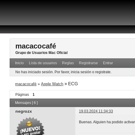
macacocafé
Grupo de Usuarios Mac Oficial
Inicio
Lista de usuarios
Reglas
Registrarse
Entrar
No has iniciado sesión.
Por favor, inicia sesión o registrate.
»
ECG
macacocafé
»
Apple Watch
Páginas
1
Mensajes [ 6 ]
negrozx
19.03.2024 11:34:33
Buenas. Alguien ha podido activ