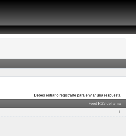
Debes
entrar
o
registrarte
para enviar una respuesta
Feed RSS del tema
1