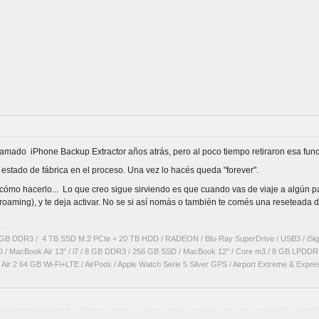
 llamado iPhone Backup Extractor años atrás, pero al poco tiempo retiraron esa f
a estado de fábrica en el proceso. Una vez lo hacés queda "forever".
 cómo hacerlo... Lo que creo sigue sirviendo es que cuando vas de viaje a algún pa
roaming), y te deja activar. No se si así nomás o también te comés una reseteada d
 GB DDR3 / 4 TB SSD M.2 PCIe + 20 TB HDD / RADEON / Blu-Ray SuperDrive / USB3 / iSi
D / MacBook Air 13" / i7 / 8 GB DDR3 / 256 GB SSD / MacBook 12" / Core m3 / 8 GB LPDDR
Air 2 64 GB Wi-Fi+LTE / AirPods / Apple Watch Serie 5 Silver GPS / Airport Extreme & Expr