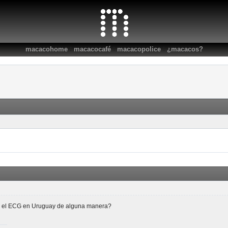
:
:
:
macacohome
macacocafé
macacopolice
¿macacos?
ar el ECG en Uruguay de alguna manera?