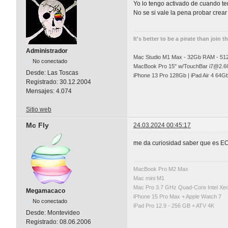
Yo lo tengo activado de cuando t
No se si vale la pena probar crea
It's better to be a pirate than join t
Administrador
Mac Studio M1 Max - 32Gb RAM - 5
No conectado
MacBook Pro 15" w/TouchBar
i7@2.6
Desde:
Las Toscas
iPhone 13 Pro 128Gb | iPad Air 4 64G
Registrado:
30.12.2004
Mensajes:
4.074
Sitio web
Mc Fly
24.03.2024 00:45:17
me da curiosidad saber que es EC
MacBook Pro M2 Max
Mac mini M1
Mac Pro 3.7 GHz Quad-Core Intel X
Megamacaco
iPhone 15 Pro Max + Apple Watch 7
No conectado
iPad Pro 12.9 - 256 GB + ATV 4K
Desde:
Montevideo
Registrado:
08.06.2006