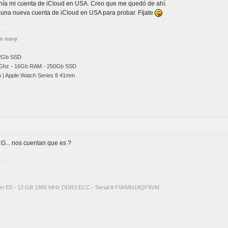
enía mi cuenta de iCloud en USA. Creo que me quedó de ahí.
r una nueva cuenta de iCloud en USA para probar. Fíjate
he navy
12Gb SSD
Ghz
- 16Gb RAM - 250Gb SSD
b | Apple Watch Series 8 41mm
G... nos cuentan que es ?
eon E5 - 12 GB 1866 MHz DDR3 ECC - Serial # F5KMN16QF9VM