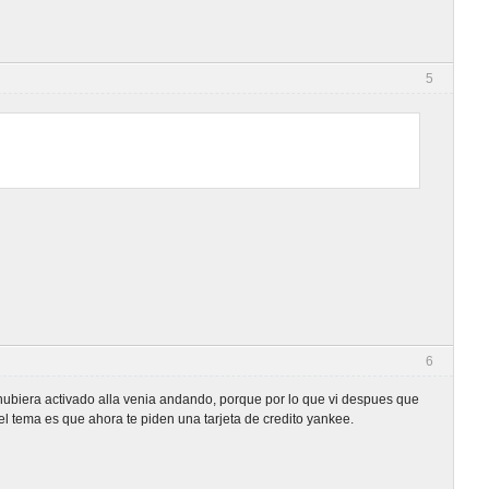
5
6
o hubiera activado alla venia andando, porque por lo que vi despues que
 el tema es que ahora te piden una tarjeta de credito yankee.