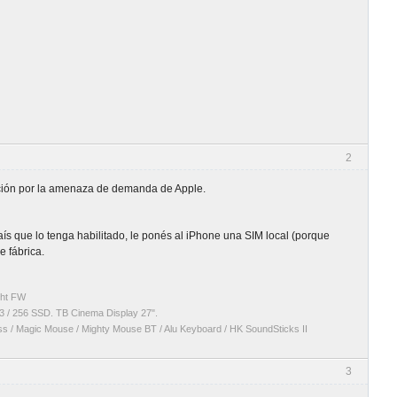
2
unción por la amenaza de demanda de Apple.
ís que lo tenga habilitado, le ponés al iPhone una SIM local (porque
e fábrica.
ght FW
3 / 256 SSD. TB Cinema Display 27".
ess / Magic Mouse / Mighty Mouse BT / Alu Keyboard / HK SoundSticks II
3