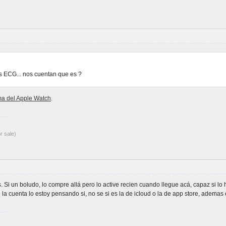
s ECG... nos cuentan que es ?
ma del Apple Watch
.
r sale)
. Si un boludo, lo compre allá pero lo active recien cuando llegue acá, capaz si l
e la cuenta lo estoy pensando si, no se si es la de icloud o la de app store, ademas