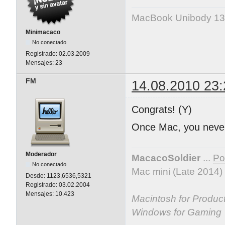
MacBook Unibody 13
Minimacaco
No conectado
Registrado:
02.03.2009
Mensajes:
23
FM
14.08.2010 23:
Congrats! (Y)
Once Mac, you never
Moderador
MacacoSoldier
...
Por
No conectado
Mac mini (Late 2014)
Desde:
1123,6536,5321
Registrado:
03.02.2004
Mensajes:
10.423
Macintosh for Producti
Windows for Gaming