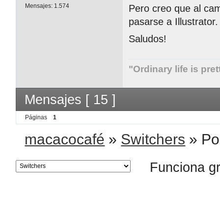
Mensajes:
1.574
Pero creo que al ca
pasarse a Illustrator.
Saludos!
"Ordinary life is pre
Mensajes [ 15 ]
Páginas
1
macacocafé
»
Switchers
»
Po
Funciona g