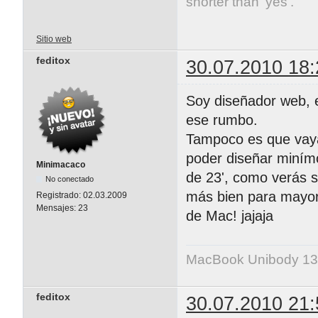
shorter than 'yes'.
Sitio web
feditox
30.07.2010 18:
Soy diseñador web, e
ese rumbo.
Tampoco es que vaya
poder diseñar minímo
Minimacaco
de 23', como verás s
No conectado
más bien para mayor 
Registrado:
02.03.2009
Mensajes:
23
de Mac! jajaja
MacBook Unibody 13
feditox
30.07.2010 21: