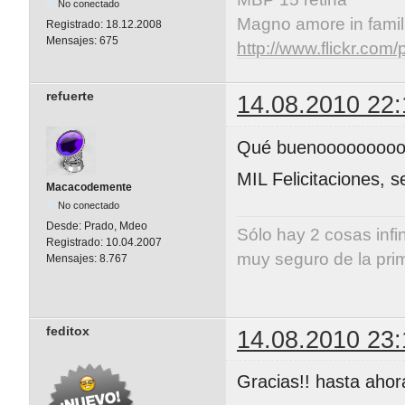
No conectado
Magno amore in famil
Registrado:
18.12.2008
Mensajes:
675
http://www.flickr.co
refuerte
14.08.2010 22:
Qué buenoooooooooo
MIL Felicitaciones, s
Macacodemente
No conectado
Desde:
Prado, Mdeo
Sólo hay 2 cosas infi
Registrado:
10.04.2007
muy seguro de la pri
Mensajes:
8.767
Albert E
feditox
14.08.2010 23:
Gracias!! hasta ahor