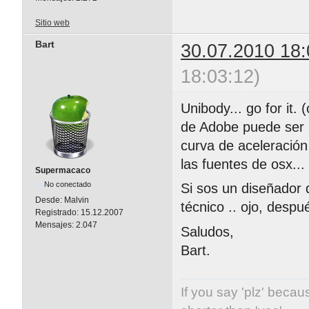
Sitio web
Bart
30.07.2010 18:
18:03:12)
Unibody... go for it.
de Adobe puede ser b
curva de aceleración
las fuentes de osx.
Supermacaco
No conectado
Si sos un diseñador 
Desde:
Malvin
técnico .. ojo, desp
Registrado:
15.12.2007
Mensajes:
2.047
Saludos,
Bart.
If you say 'plz' becaus