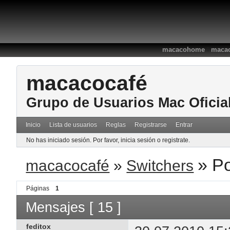
:
macacohome
macac
macacocafé
Grupo de Usuarios Mac Oficia
Inicio
Lista de usuarios
Reglas
Registrarse
Entrar
No has iniciado sesión.
Por favor, inicia sesión o registrate.
»
Po
macacocafé
»
Switchers
Páginas
1
Mensajes [ 15 ]
feditox