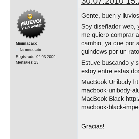
30.07.2010 15:
Gente, buen y lluvios
Soy diseñador web, y
me quiero comprar al
cambio, ya que por 
Minimacaco
No conectado
guindows por un rat
Registrado:
02.03.2009
Estuve buscando y s
Mensajes:
23
estoy entre estas do
MacBook Unibody htt
macbook-unibody-al
MacBook Black http:
macbook-black-impe
Gracias!