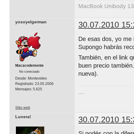
MacBook Unibody 13
yosoyelgerman
30.07.2010 15:
De esas dos, yo me i
Supongo habrás recor
También, en el link 
buen precio también
Macacodemente
No conectado
nueva).
Desde:
Montevideo
Registrado:
23.05.2006
Mensajes:
5.625
....
Sitio web
Lunera!
30.07.2010 15:
Si podés con la difer