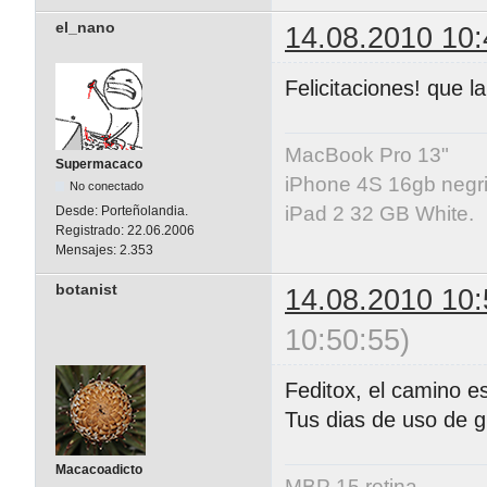
el_nano
14.08.2010 10:
Felicitaciones! que la
MacBook Pro 13"
Supermacaco
iPhone 4S 16gb negri
No conectado
iPad 2 32 GB White.
Desde:
Porteñolandia.
Registrado:
22.06.2006
Mensajes:
2.353
botanist
14.08.2010 10:
10:50:55)
Feditox, el camino e
Tus dias de uso de 
Macacoadicto
MBP 15 retina