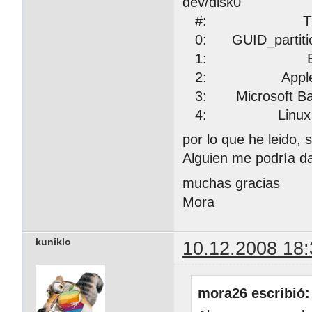
dev/disk0
#: TYPE 
0: GUID_part
1: EFI 2
2: Apple_HFS
3: Microsoft
4: Linux 
por lo que he leido,
Alguien me podría d
muchas gracias
Mora
kuniklo
10.12.2008 18:
mora26 escribió: