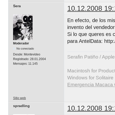
Sera
10.12.2008 19:
En efecto, de los m
invento del vendedor
Si lo que queres es 
para AntelData: htt
Moderador
No conectado
Desde:
Montevideo
Serafin Patiño / Appl
Registrado:
28.01.2004
Mensajes:
11.145
Macintosh for Producti
Windows for Solitaire
Emergencia Macaca 
Sitio web
spradling
10.12.2008 19: