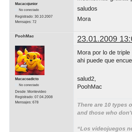
Macacojunior
saludos
No conectado
Registrado:
30.10.2007
Mora
Mensajes:
72
PoohMac
23.01.2009 13:
Mora por lo de tripl
ahi puede que encuen
salud2,
Macacoadicto
No conectado
PoohMac
Desde:
Montevideo
Registrado:
07.04.2008
Mensajes:
678
There are 10 types 
and those who don't.
“Los videojuegos no