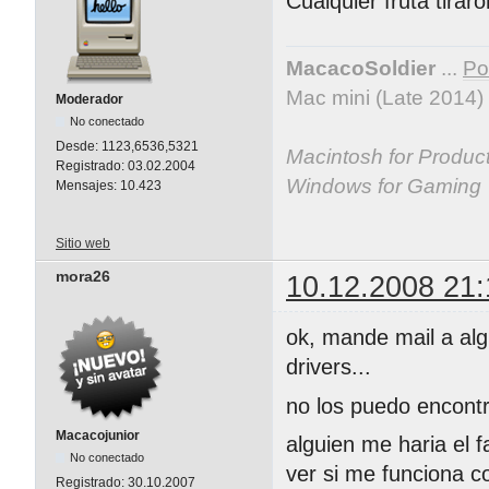
Cualquier fruta tira
MacacoSoldier
...
Por
Mac mini (Late 2014)
Moderador
No conectado
Desde:
1123,6536,5321
Macintosh for Producti
Registrado:
03.02.2004
Windows for Gaming
Mensajes:
10.423
Sitio web
mora26
10.12.2008 21:
ok, mande mail a alg
drivers...
no los puedo encontr
Macacojunior
alguien me haria el 
No conectado
ver si me funciona c
Registrado:
30.10.2007