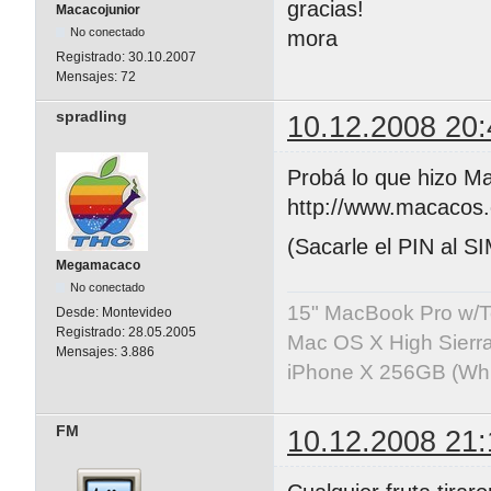
gracias!
Macacojunior
No conectado
mora
Registrado:
30.10.2007
Mensajes:
72
spradling
10.12.2008 20:
Probá lo que hizo M
http://www.macacos
(Sacarle el PIN al S
Megamacaco
No conectado
15" MacBook Pro w/T
Desde:
Montevideo
Registrado:
28.05.2005
Mac OS X High Sierr
Mensajes:
3.886
iPhone X 256GB (Whit
FM
10.12.2008 21: