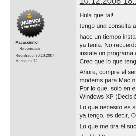
10.12.2008 18:
Hola que tal!
tengo una consulta a
hace un tiempo inst
Macacojunior
ya tenia. No recuerd
No conectado
instale un programa 
Registrado:
30.10.2007
Creo que lo que ten
Mensajes:
72
Ahora, compre el se
modems para Mac ni 
Por lo que, solo en 
Windows XP (Decisi
Lo que necesito es s
ya tengo, es decir, 
Lo que me tira el sudo