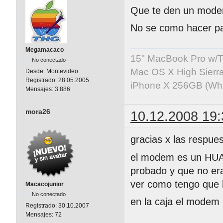
Que te den un mode
No se como hacer par
Megamacaco
15" MacBook Pro w/T
No conectado
Mac OS X High Sierr
Desde:
Montevideo
Registrado:
28.05.2005
iPhone X 256GB (Whit
Mensajes:
3.886
mora26
10.12.2008 19:
gracias x las respues
el modem es un HUAW
probado y que no era
ver como tengo que h
Macacojunior
No conectado
en la caja el modem 
Registrado:
30.10.2007
Mensajes:
72