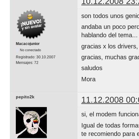
10.12.2008 23:
son todos unos genio
andaba un poco perd
hablando del tema...
Macacojunior
gracias x los drivers,
No conectado
gracias, muchas graci
Registrado:
30.10.2007
Mensajes:
72
saludos
Mora
pepito2k
11.12.2008 00:
si, el modem funcio
Igual de todas forma
te recomiendo para 