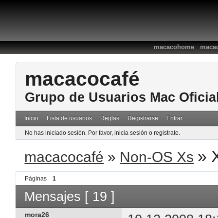
:
macacohome
macac
macacocafé
Grupo de Usuarios Mac Oficia
Inicio
Lista de usuarios
Reglas
Registrarse
Entrar
No has iniciado sesión.
Por favor, inicia sesión o registrate.
»
macacocafé
»
Non-OS Xs
Páginas
1
Mensajes [ 19 ]
mora26