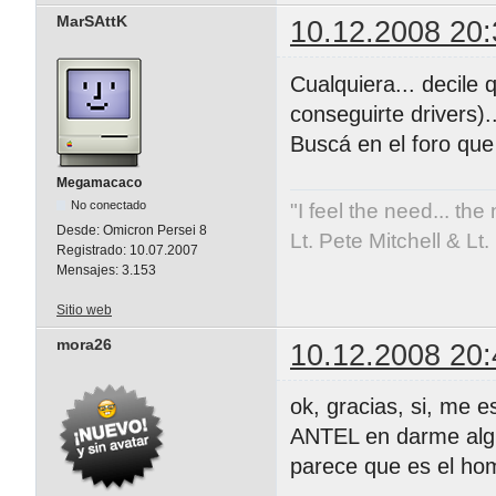
MarSAttK
10.12.2008 20:
Cualquiera... decile
conseguirte drivers)..
Buscá en el foro qu
Megamacaco
No conectado
"I feel the need... the
Desde:
Omicron Persei 8
Lt. Pete Mitchell & L
Registrado:
10.07.2007
Mensajes:
3.153
Sitio web
mora26
10.12.2008 20:
ok, gracias, si, me 
ANTEL en darme algun
parece que es el homb