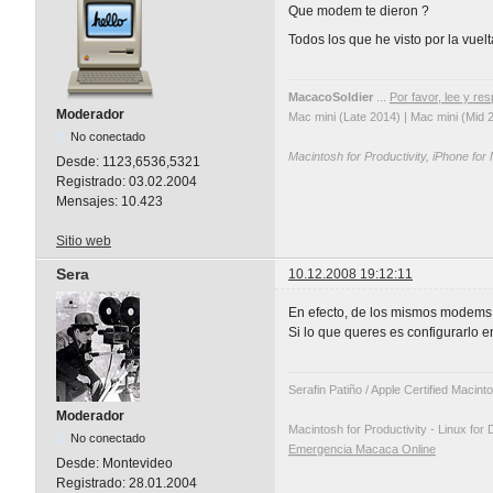
Que modem te dieron ?
Todos los que he visto por la vuel
MacacoSoldier
...
Por favor, lee y res
Moderador
Mac mini (Late 2014) | Mac mini (Mid 
No conectado
Macintosh for Productivity, iPhone for
Desde:
1123,6536,5321
Registrado:
03.02.2004
Mensajes:
10.423
Sitio web
Sera
10.12.2008 19:12:11
En efecto, de los mismos modems 
Si lo que queres es configurarlo 
Serafin Patiño / Apple Certified Macin
Moderador
Macintosh for Productivity - Linux for 
No conectado
Emergencia Macaca Online
Desde:
Montevideo
Registrado:
28.01.2004