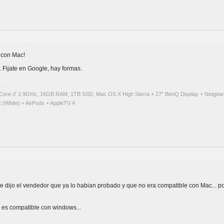
 con Mac!
 Fijate en Google, hay formas.
Core i7 2.9GHz, 16GB RAM, 1TB SSD, Mac OS X High Sierra + 27" BenQ Display + Netgea
 (White) + AirPods + AppleTV 4
ijo el vendedor que ya lo habian probado y que no era compatible con Mac... por 
 es compatible con windows...