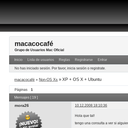
macacocafé
Grupo de Usuarios Mac Oficial
Inicio
Lista de usuarios
Reglas
Registrarse
Entrar
No has iniciado sesión.
Por favor, inicia sesión o registrate.
»
XP + OS X + Ubuntu
macacocafé
»
Non-OS Xs
Páginas
1
Mensajes [ 19 ]
mora26
10.12.2008 18:10:36
Hola que tal!
tengo una consulta a ver si algui