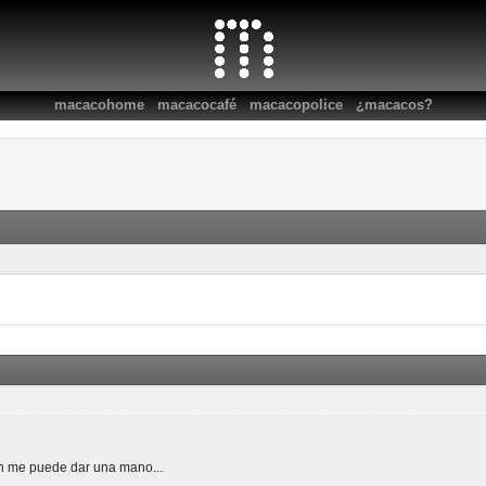
:
:
:
macacohome
macacocafé
macacopolice
¿macacos?
en me puede dar una mano...