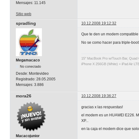
Mensajes:
11.145
Sitio web
spradling
10.12.2008 19:12:32
Que te den un modem compatible
No se como hacer para triple-boot.
15" MacBook Pro w/Touch Bar, Quad 
Megamacaco
iPhone X 256GB (White) + iPad Air LTE
No conectado
Desde:
Montevideo
Registrado:
28.05.2005
Mensajes:
3.886
mora26
10.12.2008 19:36:27
gracias x las respuestas!
el modem es un HUAWEI E226. Me d
XP...
en la caja el modem dice que solo
Macacojunior