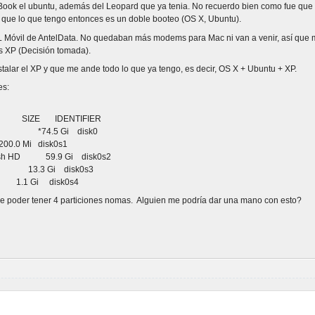
ook el ubuntu, además del Leopard que ya tenia. No recuerdo bien como fue que l
 que lo que tengo entonces es un doble booteo (OS X, Ubuntu).
L Móvil de AntelData. No quedaban más modems para Mac ni van a venir, así que m
s XP (Decisión tomada).
talar el XP y que me ande todo lo que ya tengo, es decir, OS X + Ubuntu + XP.
es:
ZE IDENTIFIER
me *74.5 Gi disk0
 disk0s1
 HD 59.9 Gi disk0s2
a 13.3 Gi disk0s3
 Gi disk0s4
 de poder tener 4 particiones nomas. Alguien me podría dar una mano con esto?