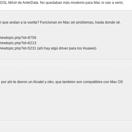
 ADSL Móvil de AntelData. No quedaban más modems para Mac ni van a venir,
 que andan a la vuelta? Funcionan en Mac sin problemas, hasta donde sé.
/viewtopic.php?id=8759
/viewtopic.php?id=6213
viewtopic.php?id=5231 (ahí hay algú driver para los Huawei)
 por ahi te dieron un Alcatel y otro, que tambien son compatibles con Mac OS