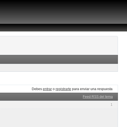
Debes
entrar
o
registrarte
para enviar una respuesta
Feed RSS del tema
1