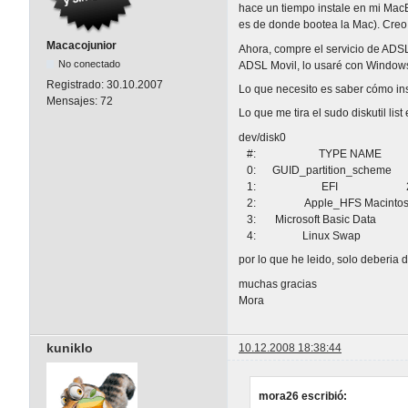
hace un tiempo instale en mi MacB
es de donde bootea la Mac). Creo
Macacojunior
Ahora, compre el servicio de ADS
No conectado
ADSL Movil, lo usaré con Window
Registrado:
30.10.2007
Lo que necesito es saber cómo ins
Mensajes:
72
Lo que me tira el sudo diskutil list 
dev/disk0
#: TYPE NAME SI
0: GUID_partition_sche
1: EFI 200.0 Mi
2: Apple_HFS Macintosh
3: Microsoft Basic Dat
4: Linux Swap 1.1
por lo que he leido, solo deberia
muchas gracias
Mora
kuniklo
10.12.2008 18:38:44
mora26 escribió: