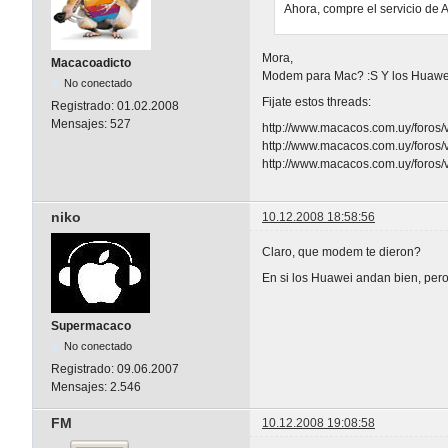
Ahora, compre el servicio de
Mora,
Macacoadicto
Modem para Mac? :S Y los Huawei
No conectado
Fijate estos threads:
Registrado:
01.02.2008
Mensajes:
527
http://www.macacos.com.uy/foros
http://www.macacos.com.uy/foros
http://www.macacos.com.uy/foros/
niko
10.12.2008 18:58:56
Claro, que modem te dieron?
En si los Huawei andan bien, pero
Supermacaco
No conectado
Registrado:
09.06.2007
Mensajes:
2.546
FM
10.12.2008 19:08:58