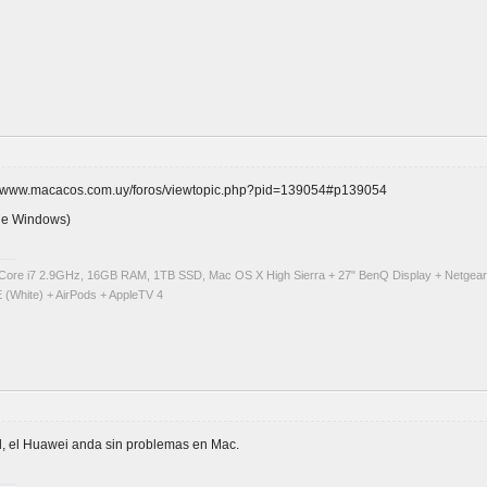
p://www.macacos.com.uy/foros/viewtopic.php?pid=139054#p139054
 de Windows)
Core i7 2.9GHz, 16GB RAM, 1TB SSD, Mac OS X High Sierra + 27" BenQ Display + Netgea
 (White) + AirPods + AppleTV 4
cel, el Huawei anda sin problemas en Mac.