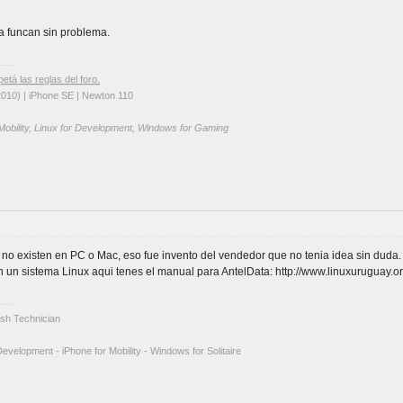
ta funcan sin problema.
petá las reglas del foro.
2010) | iPhone SE | Newton 110
 Mobility, Linux for Development, Windows for Gaming
no existen en PC o Mac, eso fue invento del vendedor que no tenia idea sin duda.
en un sistema Linux aqui tenes el manual para AntelData: http://www.linuxuruguay
tosh Technician
Development - iPhone for Mobility - Windows for Solitaire