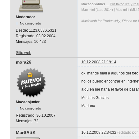
MacacoSoldier
...
Por favor, lee y res
Mac mini (Late 2014) | Mac mini (Mid 
Moderador
Macintosh for Productivity, iPhone for
No conectado
Desde:
1123,6536,5321
Registrado:
03.02.2004
Mensajes:
10.423
Sitio web
mora26
10.12.2008 21:19:14
ok, mande mail a algunos del foro 
no los puedo encontrar en interne
alguien me haria el favor de pasa
Muchas Gracias
Macacojunior
Mariana
No conectado
Registrado:
30.10.2007
Mensajes:
72
MarSAttK
10.12.2008 22:34:32
(editado por