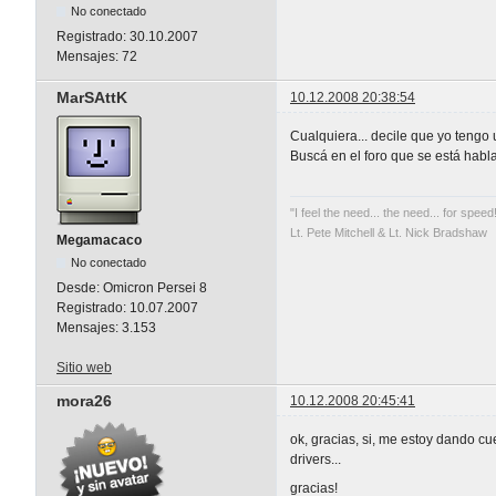
No conectado
Registrado:
30.10.2007
Mensajes:
72
MarSAttK
10.12.2008 20:38:54
Cualquiera... decile que yo tengo
Buscá en el foro que se está hab
"I feel the need... the need... for speed
Lt. Pete Mitchell & Lt. Nick Bradshaw
Megamacaco
No conectado
Desde:
Omicron Persei 8
Registrado:
10.07.2007
Mensajes:
3.153
Sitio web
mora26
10.12.2008 20:45:41
ok, gracias, si, me estoy dando c
drivers...
gracias!