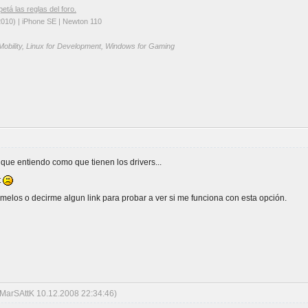
petá las reglas del foro.
2010) | iPhone SE | Newton 110
 Mobility, Linux for Development, Windows for Gaming
que entiendo como que tienen los drivers...
t
rmelos o decirme algun link para probar a ver si me funciona con esta opción.
 MarSAttK 10.12.2008 22:34:46)