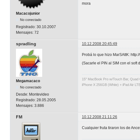
mora
Macacojunior
No conectado
Registrado:
30.10.2007
Mensajes:
72
spradling
10.12.2008 20:45:49
Probá lo que hizo MarSAttK: htt
(Sacarle el PIN al SIM con el soft
15" MacBook Pro w/Touch Bar, Quad 
Megamacaco
iPhone X 256GB (White) + iPad Air LTE
No conectado
Desde:
Montevideo
Registrado:
28.05.2005
Mensajes:
3.886
FM
10.12.2008 21:11:26
Cualquier fruta tiraron los de An