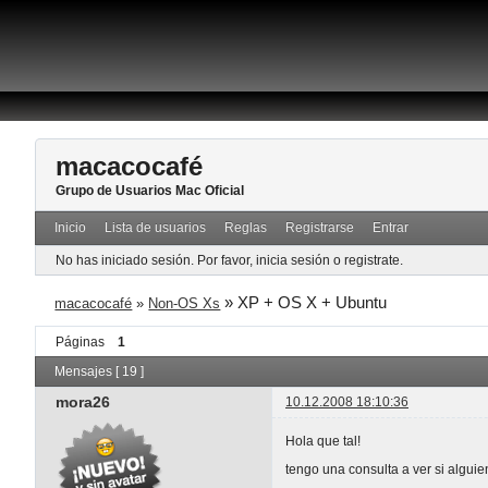
macacocafé
Grupo de Usuarios Mac Oficial
Inicio
Lista de usuarios
Reglas
Registrarse
Entrar
No has iniciado sesión.
Por favor, inicia sesión o registrate.
»
XP + OS X + Ubuntu
macacocafé
»
Non-OS Xs
Páginas
1
Mensajes [ 19 ]
mora26
10.12.2008 18:10:36
Hola que tal!
tengo una consulta a ver si algui