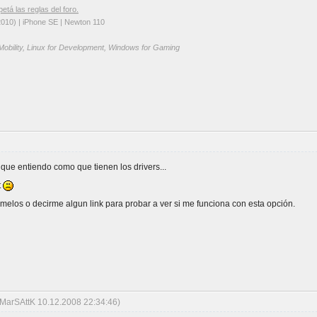
petá las reglas del foro.
2010) | iPhone SE | Newton 110
 Mobility, Linux for Development, Windows for Gaming
que entiendo como que tienen los drivers...
t
rmelos o decirme algun link para probar a ver si me funciona con esta opción.
 MarSAttK 10.12.2008 22:34:46)