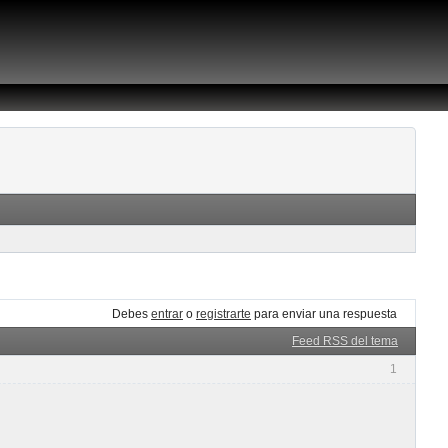
Debes
entrar
o
registrarte
para enviar una respuesta
Feed RSS del tema
1