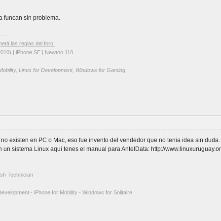
ta funcan sin problema.
petá las reglas del foro.
2010) | iPhone SE | Newton 110
 Mobility, Linux for Development, Windows for Gaming
no existen en PC o Mac, eso fue invento del vendedor que no tenia idea sin duda.
en un sistema Linux aqui tenes el manual para AntelData: http://www.linuxuruguay
tosh Technician
Development - iPhone for Mobility - Windows for Solitaire