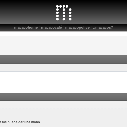
:
:
:
macacohome
macacocafé
macacopolice
¿macacos?
en me puede dar una mano...