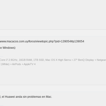
p://www.macacos.com.uy/foros/viewtopic.php?pid=139054#p139054
 de Windows)
Core i7 2.9GHz, 16GB RAM, 1TB SSD, Mac OS X High Sierra + 27" BenQ Display + Netgea
 (White) + AirPods + AppleTV 4
cel, el Huawei anda sin problemas en Mac.