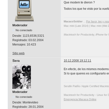
Que modem te dieron ?
Todos los que he visto por la vuel
MacacoSoldier
...
Por favor, lee y res
Moderador
Mac mini (Late 2014) | Mac mini (Mid 
No conectado
Macintosh for Productivity, iPhone for
Desde:
1123,6536,5321
Registrado:
03.02.2004
Mensajes:
10.423
Sitio web
Sera
10.12.2008 19:12:11
En efecto, de los mismos modems 
Si lo que queres es configurarlo 
Serafin Patiño / Apple Certified Macin
Moderador
Macintosh for Productivity - Linux for 
No conectado
Emergencia Macaca Online
Desde:
Montevideo
Registrado:
28.01.2004