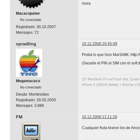
mora
Macacojunior
No conectado
Registrado:
30.10.2007
Mensajes:
72
spradling
10.12.2008 20:45:49
Probá lo que hizo MarSAttK: htt
(Sacarle el PIN al SIM con el soft
15" MacBook Pro w/Touch Bar, Quad 
Megamacaco
iPhone X 256GB (White) + iPad Air LTE
No conectado
Desde:
Montevideo
Registrado:
28.05.2005
Mensajes:
3.886
FM
10.12.2008 21:11:26
Cualquier fruta tiraron los de An