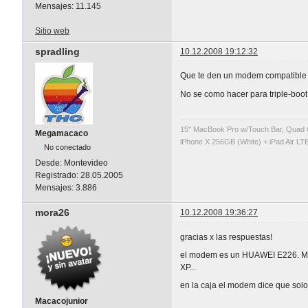
Mensajes:
11.145
Sitio web
spradling
10.12.2008 19:12:32
Que te den un modem compatible
No se como hacer para triple-boot.
15" MacBook Pro w/Touch Bar, Quad 
Megamacaco
iPhone X 256GB (White) + iPad Air LTE
No conectado
Desde:
Montevideo
Registrado:
28.05.2005
Mensajes:
3.886
mora26
10.12.2008 19:36:27
gracias x las respuestas!
el modem es un HUAWEI E226. Me d
XP...
en la caja el modem dice que solo
Macacojunior