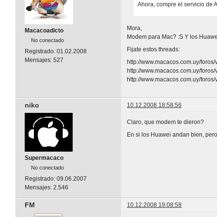
Ahora, compre el servicio de
Mora,
Macacoadicto
Modem para Mac? :S Y los Huawei
No conectado
Fijate estos threads:
Registrado:
01.02.2008
Mensajes:
527
http://www.macacos.com.uy/foros
http://www.macacos.com.uy/foros
http://www.macacos.com.uy/foros/
niko
10.12.2008 18:58:56
Claro, que modem te dieron?
En si los Huawei andan bien, pero
Supermacaco
No conectado
Registrado:
09.06.2007
Mensajes:
2.546
FM
10.12.2008 19:08:58