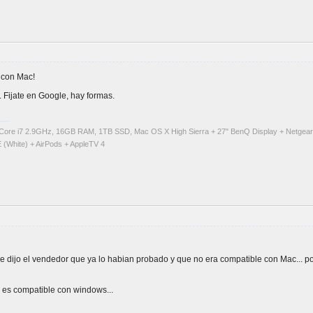
 con Mac!
 Fijate en Google, hay formas.
Core i7 2.9GHz, 16GB RAM, 1TB SSD, Mac OS X High Sierra + 27" BenQ Display + Netgea
 (White) + AirPods + AppleTV 4
ijo el vendedor que ya lo habian probado y que no era compatible con Mac... por 
 es compatible con windows...