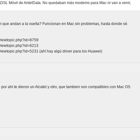
 ADSL Móvil de AntelData. No quedaban más modems para Mac ni van a venir,
 que andan a la vuelta? Funcionan en Mac sin problemas, hasta donde sé.
/viewtopic.php?id=8759
/viewtopic.php?id=6213
viewtopic.php?id=5231 (ahí hay algú driver para los Huawei)
 por ahi te dieron un Alcatel y otro, que tambien son compatibles con Mac OS