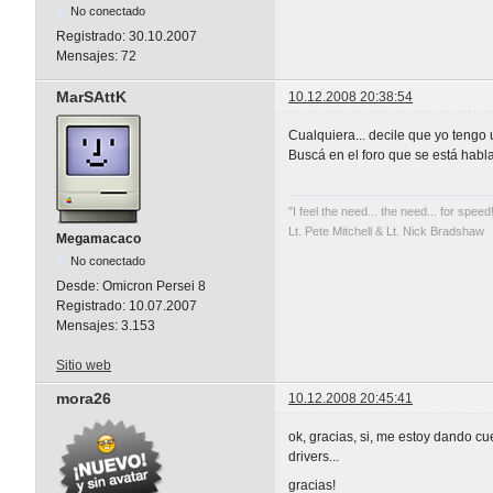
No conectado
Registrado:
30.10.2007
Mensajes:
72
MarSAttK
10.12.2008 20:38:54
Cualquiera... decile que yo tengo
Buscá en el foro que se está hab
"I feel the need... the need... for speed
Lt. Pete Mitchell & Lt. Nick Bradshaw
Megamacaco
No conectado
Desde:
Omicron Persei 8
Registrado:
10.07.2007
Mensajes:
3.153
Sitio web
mora26
10.12.2008 20:45:41
ok, gracias, si, me estoy dando c
drivers...
gracias!