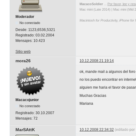
MacacoSoldier
...
Por favor, lee y res
Mac mini (Late 2014) | Mac mini (Mid 
Moderador
Macintosh for Productivity, iPhone for
No conectado
Desde:
1123,6536,5321
Registrado:
03.02.2004
Mensajes:
10.423
Sitio web
mora26
10.12.2008 21:19:14
ok, mande mail a algunos del foro 
no los puedo encontrar en interne
alguien me haria el favor de pasa
Muchas Gracias
Macacojunior
Mariana
No conectado
Registrado:
30.10.2007
Mensajes:
72
MarSAttK
10.12.2008 22:34:32
(editado por