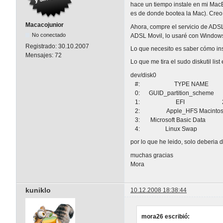
hace un tiempo instale en mi MacB
es de donde bootea la Mac). Creo
Macacojunior
Ahora, compre el servicio de ADS
No conectado
ADSL Movil, lo usaré con Window
Registrado:
30.10.2007
Lo que necesito es saber cómo ins
Mensajes:
72
Lo que me tira el sudo diskutil list 
dev/disk0
#: TYPE NAME SI
0: GUID_partition_sche
1: EFI 200.0 Mi
2: Apple_HFS Macintosh
3: Microsoft Basic Dat
4: Linux Swap 1.1
por lo que he leido, solo deberia
muchas gracias
Mora
kuniklo
10.12.2008 18:38:44
mora26 escribió: