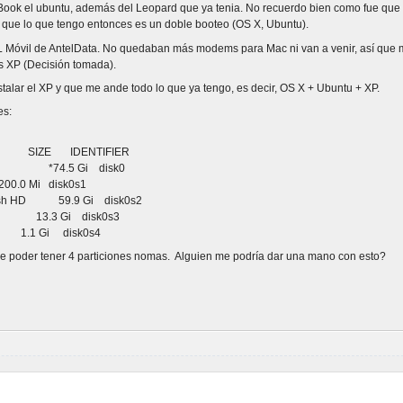
ook el ubuntu, además del Leopard que ya tenia. No recuerdo bien como fue que l
 que lo que tengo entonces es un doble booteo (OS X, Ubuntu).
L Móvil de AntelData. No quedaban más modems para Mac ni van a venir, así que m
s XP (Decisión tomada).
talar el XP y que me ande todo lo que ya tengo, es decir, OS X + Ubuntu + XP.
es:
ZE IDENTIFIER
me *74.5 Gi disk0
 disk0s1
 HD 59.9 Gi disk0s2
a 13.3 Gi disk0s3
 Gi disk0s4
 de poder tener 4 particiones nomas. Alguien me podría dar una mano con esto?