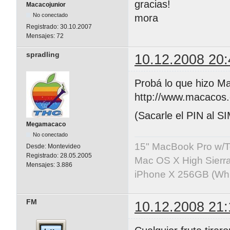
gracias!
Macacojunior
No conectado
mora
Registrado:
30.10.2007
Mensajes:
72
spradling
10.12.2008 20:
Probá lo que hizo M
http://www.macacos
(Sacarle el PIN al S
Megamacaco
No conectado
15" MacBook Pro w/T
Desde:
Montevideo
Registrado:
28.05.2005
Mac OS X High Sierr
Mensajes:
3.886
iPhone X 256GB (Whit
FM
10.12.2008 21: