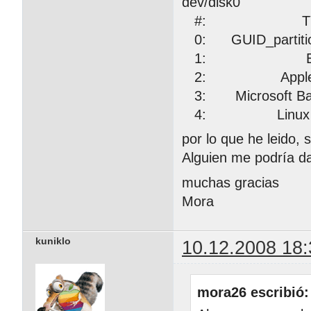
dev/disk0
#: TYPE 
0: GUID_part
1: EFI 2
2: Apple_HFS
3: Microsoft
4: Linux 
por lo que he leido,
Alguien me podría d
muchas gracias
Mora
kuniklo
10.12.2008 18:
mora26 escribió: