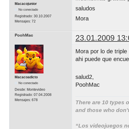
Macacojunior
saludos
No conectado
Registrado:
30.10.2007
Mora
Mensajes:
72
PoohMac
23.01.2009 13:
Mora por lo de tripl
ahi puede que encuen
salud2,
Macacoadicto
No conectado
PoohMac
Desde:
Montevideo
Registrado:
07.04.2008
Mensajes:
678
There are 10 types 
and those who don't.
“Los videojuegos no