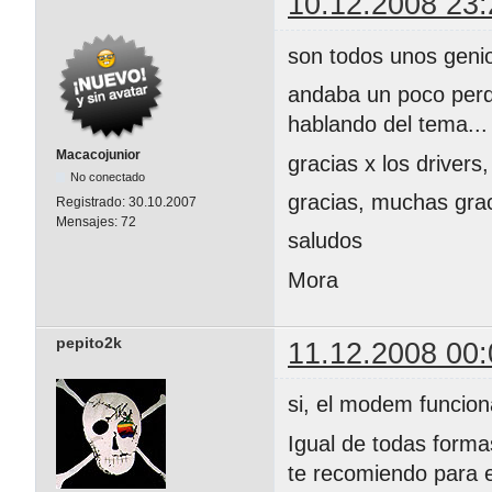
10.12.2008 23:
son todos unos genio
andaba un poco perd
hablando del tema...
Macacojunior
gracias x los drivers,
No conectado
gracias, muchas graci
Registrado:
30.10.2007
Mensajes:
72
saludos
Mora
pepito2k
11.12.2008 00:
si, el modem funcio
Igual de todas forma
te recomiendo para 