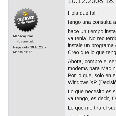
10.12.2008 18:
Hola que tal!
tengo una consulta a
hace un tiempo inst
Macacojunior
ya tenia. No recuerd
No conectado
instale un programa 
Registrado:
30.10.2007
Creo que lo que ten
Mensajes:
72
Ahora, compre el se
modems para Mac ni 
Por lo que, solo en 
Windows XP (Decisi
Lo que necesito es s
ya tengo, es decir, 
Lo que me tira el sudo