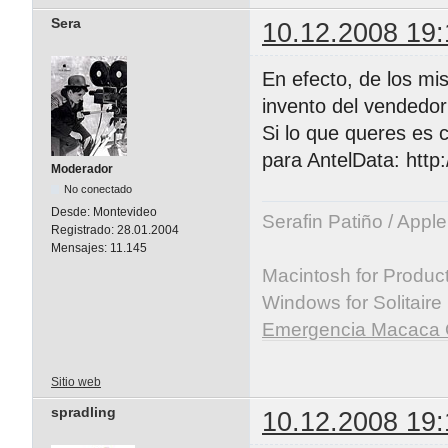
Sera
10.12.2008 19:
En efecto, de los m
invento del vendedor
Si lo que queres es 
para AntelData: htt
Moderador
No conectado
Desde:
Montevideo
Serafin Patiño / Appl
Registrado:
28.01.2004
Mensajes:
11.145
Macintosh for Producti
Windows for Solitaire
Emergencia Macaca 
Sitio web
spradling
10.12.2008 19: