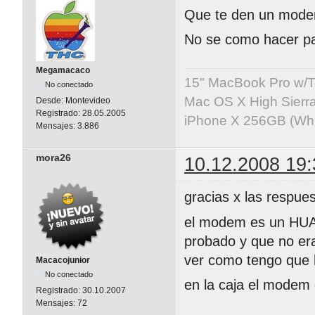
Que te den un mode
No se como hacer par
Megamacaco
15" MacBook Pro w/T
No conectado
Mac OS X High Sierr
Desde:
Montevideo
Registrado:
28.05.2005
iPhone X 256GB (Whit
Mensajes:
3.886
mora26
10.12.2008 19:
gracias x las respues
el modem es un HUAW
probado y que no era
ver como tengo que h
Macacojunior
No conectado
en la caja el modem 
Registrado:
30.10.2007
Mensajes:
72