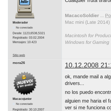
Cualquier fruta tira
MacacoSoldier
...
Por
Mac mini (Late 2014)
Moderador
No conectado
Desde:
1123,6536,5321
Macintosh for Producti
Registrado:
03.02.2004
Windows for Gaming
Mensajes:
10.423
Sitio web
mora26
10.12.2008 21:
ok, mande mail a alg
drivers...
no los puedo encontr
Macacojunior
alguien me haria el 
No conectado
ver si me funciona c
Registrado:
30.10.2007