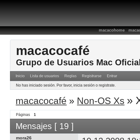
:
macacohome
macac
macacocafé
Grupo de Usuarios Mac Oficia
Inicio
Lista de usuarios
Reglas
Registrarse
Entrar
No has iniciado sesión.
Por favor, inicia sesión o registrate.
»
macacocafé
»
Non-OS Xs
Páginas
1
Mensajes [ 19 ]
mora26