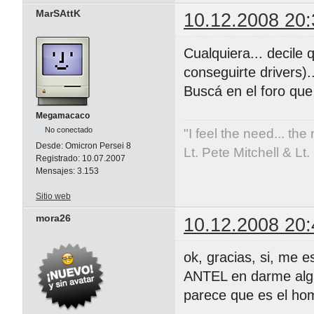
MarSAttK
10.12.2008 20:
Cualquiera... decile
conseguirte drivers)..
Buscá en el foro qu
Megamacaco
No conectado
"I feel the need... the
Desde:
Omicron Persei 8
Lt. Pete Mitchell & L
Registrado:
10.07.2007
Mensajes:
3.153
Sitio web
mora26
10.12.2008 20:
ok, gracias, si, me 
ANTEL en darme algun
parece que es el homb