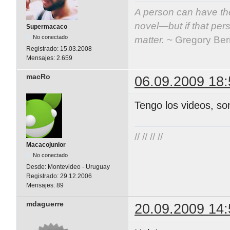
A person can have the
novel—but if that per
Supermacaco
No conectado
matter.
~ Gregory Be
Registrado:
15.03.2008
Mensajes:
2.659
macRo
06.09.2009 18:
Tengo los videos, so
// // // //
Macacojunior
No conectado
Desde:
Montevideo - Uruguay
Registrado:
29.12.2006
Mensajes:
89
mdaguerre
20.09.2009 14: