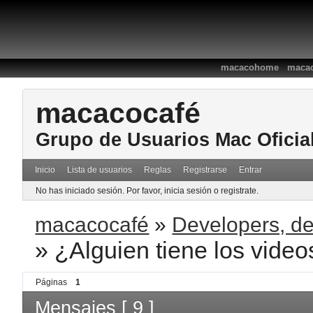
:
macacohome
macac
macacocafé
Grupo de Usuarios Mac Oficia
Inicio
Lista de usuarios
Reglas
Registrarse
Entrar
No has iniciado sesión.
Por favor, inicia sesión o registrate.
macacocafé
»
Developers, de
»
¿Alguien tiene los vide
Páginas
1
Mensajes [ 9 ]