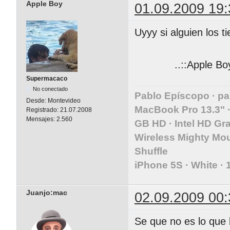
Apple Boy
01.09.2009 19:
Uyyy si alguien los 
..::Apple Boy:
Supermacaco
No conectado
Pablo Epíscopo ·
pa
Desde:
Montevideo
MacBook Pro 13.3" ·
Registrado:
21.07.2008
Mensajes:
2.560
GB HD · Intel HD Gr
Wireless Mighty Mou
Shuffle
iPhone 5S · White ·
Juanjo:mac
02.09.2009 00:
Se que no es lo que 