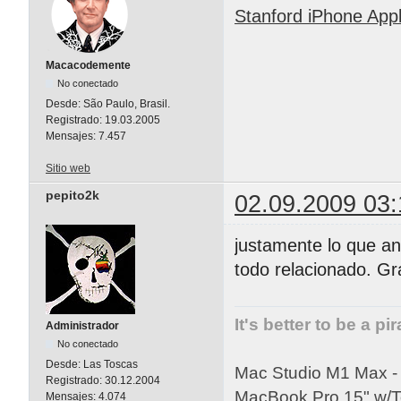
Stanford iPhone App
Macacodemente
No conectado
Desde:
São Paulo, Brasil.
Registrado:
19.03.2005
Mensajes:
7.457
Sitio web
pepito2k
02.09.2009 03:
justamente lo que an
todo relacionado. Gra
It's better to be a pi
Administrador
No conectado
Desde:
Las Toscas
Mac Studio M1 Max 
Registrado:
30.12.2004
MacBook Pro 15" w/
Mensajes:
4.074