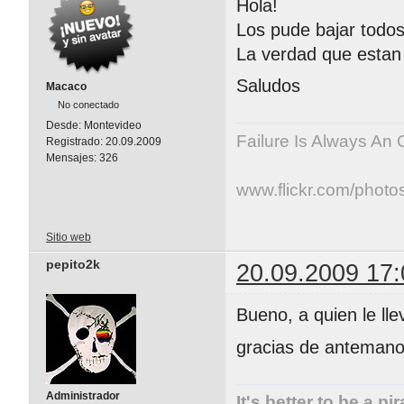
Hola!
Los pude bajar todos
La verdad que esta
Saludos
Macaco
No conectado
Desde:
Montevideo
Failure Is Always An 
Registrado:
20.09.2009
Mensajes:
326
www.flickr.com/photo
Sitio web
pepito2k
20.09.2009 17:
Bueno, a quien le l
gracias de antemano
Administrador
It's better to be a pi