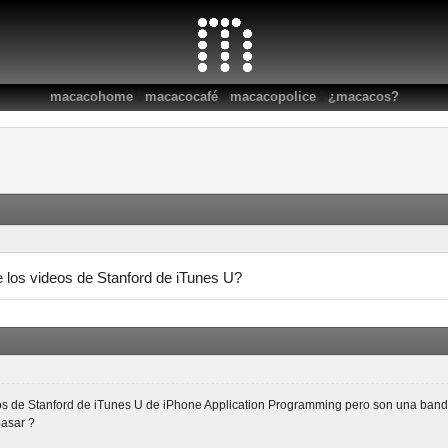
:
:
:
macacohome
macacocafé
macacopolice
¿macacos?
e los videos de Stanford de iTunes U?
os de Stanford de iTunes U de iPhone Application Programming pero son una banda
pasar ?