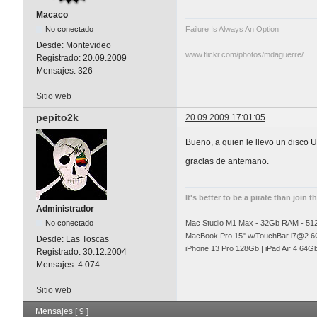
Macaco
No conectado
Failure Is Always An Option
Desde:
Montevideo
www.flickr.com/photos/mdaguerre/
Registrado:
20.09.2009
Mensajes:
326
Sitio web
pepito2k
20.09.2009 17:01:05
Bueno, a quien le llevo un disco
gracias de antemano.
It's better to be a pirate than join t
Administrador
No conectado
Mac Studio M1 Max - 32Gb RAM - 5
MacBook Pro 15" w/TouchBar
i7@2.6
Desde:
Las Toscas
iPhone 13 Pro 128Gb | iPad Air 4 64G
Registrado:
30.12.2004
Mensajes:
4.074
Sitio web
Mensajes [ 9 ]