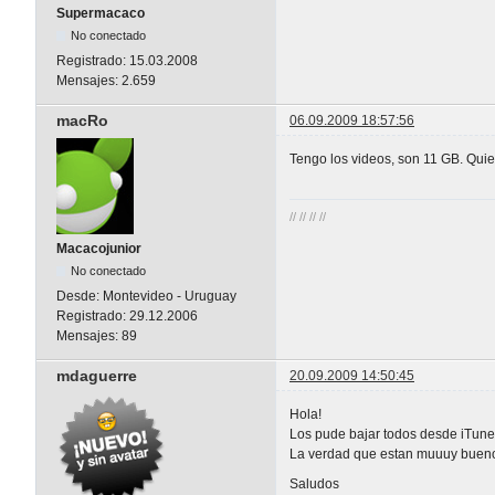
Supermacaco
No conectado
Registrado:
15.03.2008
Mensajes:
2.659
macRo
06.09.2009 18:57:56
Tengo los videos, son 11 GB. Quie
// // // //
Macacojunior
No conectado
Desde:
Montevideo - Uruguay
Registrado:
29.12.2006
Mensajes:
89
mdaguerre
20.09.2009 14:50:45
Hola!
Los pude bajar todos desde iTune
La verdad que estan muuuy buen
Saludos