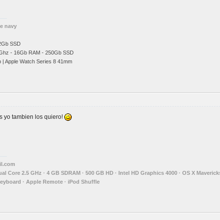
he navy
12Gb SSD
Ghz
- 16Gb RAM - 250Gb SSD
b | Apple Watch Series 8 41mm
s yo tambien los quiero!
l.com
Dual Core 2.5 GHz · 4 GB SDRAM · 500 GB HD · Intel HD Graphics 4000 · OS X Maverick
Keyboard · Apple Remote · iPod Shuffle