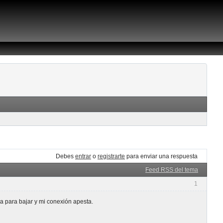
Debes
entrar
o
registrarte
para enviar una respuesta
Feed RSS del tema
1
 para bajar y mi conexión apesta.