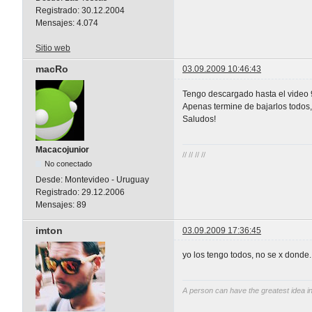
Registrado:
30.12.2004
Mensajes:
4.074
Sitio web
macRo
03.09.2009 10:46:43
Tengo descargado hasta el video 9
Apenas termine de bajarlos todos, 
Saludos!
Macacojunior
// // // //
No conectado
Desde:
Montevideo - Uruguay
Registrado:
29.12.2006
Mensajes:
89
imton
03.09.2009 17:36:45
yo los tengo todos, no se x donde...
A person can have the greatest idea in