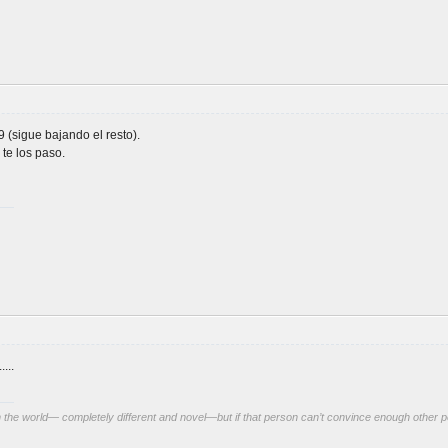
 (sigue bajando el resto).
te los paso.
...
 the world— completely different and novel—but if that person can’t convince enough other pe