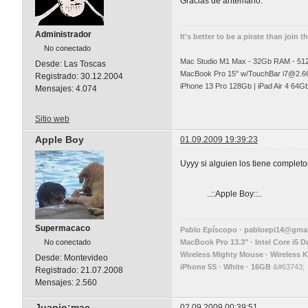
Gracias de antemano.
Administrador
It's better to be a pirate than join t
No conectado
Mac Studio M1 Max - 32Gb RAM - 5
Desde:
Las Toscas
MacBook Pro 15" w/TouchBar
i7@2.6
Registrado:
30.12.2004
iPhone 13 Pro 128Gb | iPad Air 4 64G
Mensajes:
4.074
Sitio web
Apple Boy
01.09.2009 19:39:23
Uyyy si alguien los tiene completo
..::Apple Boy::..
Supermacaco
Pablo Epíscopo ·
pabloepi14@gmai
No conectado
MacBook Pro 13.3" · Intel Core i5 
Wireless Mighty Mouse · Wireless 
Desde:
Montevideo
iPhone 5S · White · 16GB
&#63743;
Registrado:
21.07.2008
Mensajes:
2.560
Juanjo:mac
02.09.2009 00:39:51