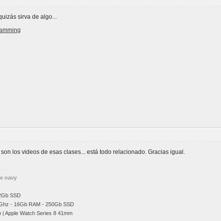
uizás sirva de algo...
gramming
on los videos de esas clases... está todo relacionado. Gracias igual.
he navy
12Gb SSD
Ghz
- 16Gb RAM - 250Gb SSD
b | Apple Watch Series 8 41mm