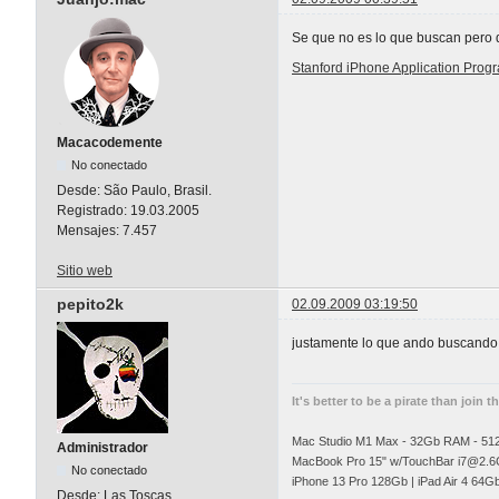
Se que no es lo que buscan pero q
Stanford iPhone Application Pro
Macacodemente
No conectado
Desde:
São Paulo, Brasil.
Registrado:
19.03.2005
Mensajes:
7.457
Sitio web
pepito2k
02.09.2009 03:19:50
justamente lo que ando buscando s
It's better to be a pirate than join t
Mac Studio M1 Max - 32Gb RAM - 5
Administrador
MacBook Pro 15" w/TouchBar
i7@2.6
No conectado
iPhone 13 Pro 128Gb | iPad Air 4 64G
Desde:
Las Toscas