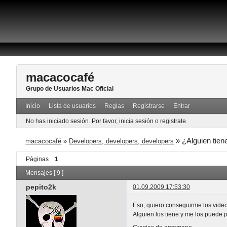
macacocafé
Grupo de Usuarios Mac Oficial
Inicio
Lista de usuarios
Reglas
Registrarse
Entrar
No has iniciado sesión.
Por favor, inicia sesión o registrate.
»
¿Alguien tien
macacocafé
»
Developers, developers, developers
Páginas
1
Mensajes [ 9 ]
pepito2k
01.09.2009 17:53:30
Eso, quiero conseguirme los vide
Alguien los tiene y me los puede 