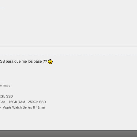
 USB para que me los pase ??
he navy
12Gb SSD
Ghz
- 16Gb RAM - 250Gb SSD
b | Apple Watch Series 8 41mm