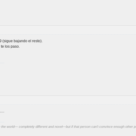
 (sigue bajando el resto).
te los paso.
...
 the world— completely different and novel—but if that person can’t convince enough other pe