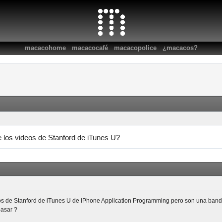
:
:
:
macacohome
macacocafé
macacopolice
¿macacos?
e los videos de Stanford de iTunes U?
os de Stanford de iTunes U de iPhone Application Programming pero son una banda
pasar ?