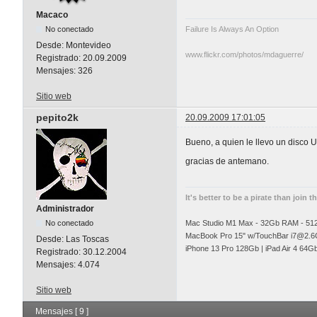
Macaco
No conectado
Failure Is Always An Option
Desde:
Montevideo
www.flickr.com/photos/mdaguerre/
Registrado:
20.09.2009
Mensajes:
326
Sitio web
pepito2k
20.09.2009 17:01:05
Bueno, a quien le llevo un disco
gracias de antemano.
It's better to be a pirate than join t
Administrador
No conectado
Mac Studio M1 Max - 32Gb RAM - 5
MacBook Pro 15" w/TouchBar
i7@2.6
Desde:
Las Toscas
iPhone 13 Pro 128Gb | iPad Air 4 64G
Registrado:
30.12.2004
Mensajes:
4.074
Sitio web
Mensajes [ 9 ]