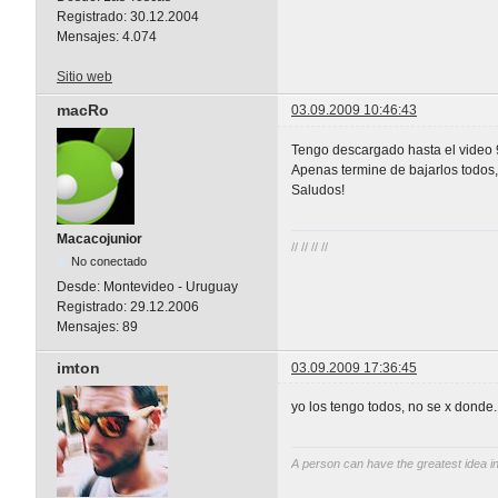
Registrado:
30.12.2004
Mensajes:
4.074
Sitio web
macRo
03.09.2009 10:46:43
Tengo descargado hasta el video 9
Apenas termine de bajarlos todos, 
Saludos!
Macacojunior
// // // //
No conectado
Desde:
Montevideo - Uruguay
Registrado:
29.12.2006
Mensajes:
89
imton
03.09.2009 17:36:45
yo los tengo todos, no se x donde...
A person can have the greatest idea in