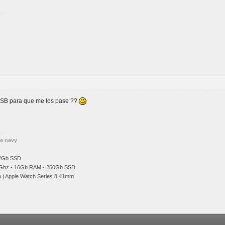
 USB para que me los pase ??
he navy
12Gb SSD
Ghz
- 16Gb RAM - 250Gb SSD
b | Apple Watch Series 8 41mm