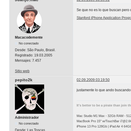
Se que no es lo que buscan pero q
Stanford iPhone Application Pro
Macacodemente
No conectado
Desde:
São Paulo, Brasil.
Registrado:
19.03.2005
Mensajes:
7.457
Sitio web
pepito2k
02.09.2009 03:19:50
justamente lo que ando buscando s
It's better to be a pirate than join t
Mac Studio M1 Max - 32Gb RAM - 5
Administrador
MacBook Pro 15" w/TouchBar
i7@2.6
No conectado
iPhone 13 Pro 128Gb | iPad Air 4 64G
Desde:
Las Toscas