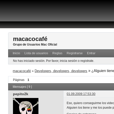
macacocafé
Grupo de Usuarios Mac Oficial
Inicio
Lista de usuarios
Reglas
Registrarse
Entrar
No has iniciado sesión.
Por favor, inicia sesión o registrate.
»
¿Alguien tien
macacocafé
»
Developers, developers, developers
Páginas
1
Mensajes [ 9 ]
pepito2k
01.09.2009 17:53:30
Eso, quiero conseguirme los vide
Alguien los tiene y me los puede 