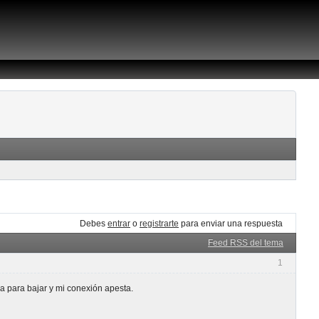
Debes
entrar
o
registrarte
para enviar una respuesta
Feed RSS del tema
1
 para bajar y mi conexión apesta.