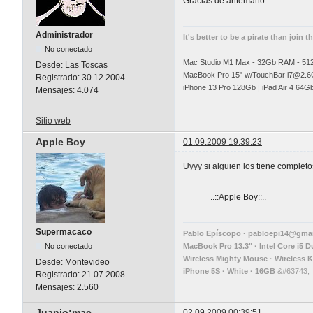
Gracias de antemano.
Administrador
It's better to be a pirate than join t
No conectado
Mac Studio M1 Max - 32Gb RAM - 5
Desde:
Las Toscas
MacBook Pro 15" w/TouchBar
i7@2.6
Registrado:
30.12.2004
iPhone 13 Pro 128Gb | iPad Air 4 64G
Mensajes:
4.074
Sitio web
Apple Boy
01.09.2009 19:39:23
Uyyy si alguien los tiene completo
..::Apple Boy::..
Supermacaco
Pablo Epíscopo ·
pabloepi14@gmai
No conectado
MacBook Pro 13.3" · Intel Core i5 
Wireless Mighty Mouse · Wireless 
Desde:
Montevideo
iPhone 5S · White · 16GB
&#63743;
Registrado:
21.07.2008
Mensajes:
2.560
Juanjo:mac
02.09.2009 00:39:51