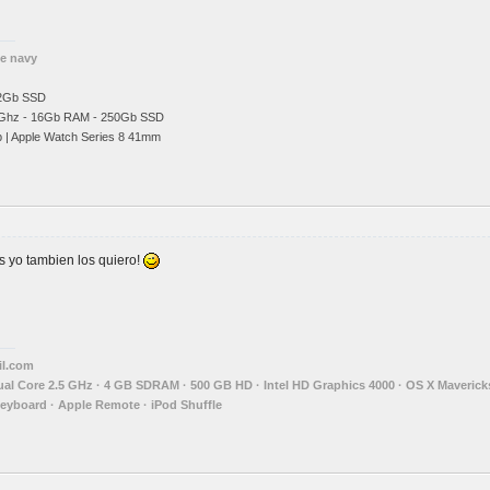
he navy
12Gb SSD
Ghz
- 16Gb RAM - 250Gb SSD
b | Apple Watch Series 8 41mm
s yo tambien los quiero!
l.com
Dual Core 2.5 GHz · 4 GB SDRAM · 500 GB HD · Intel HD Graphics 4000 · OS X Maverick
Keyboard · Apple Remote · iPod Shuffle