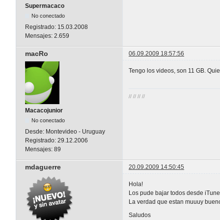
Supermacaco
No conectado
Registrado:
15.03.2008
Mensajes:
2.659
macRo
06.09.2009 18:57:56
Tengo los videos, son 11 GB. Quie
// // // //
Macacojunior
No conectado
Desde:
Montevideo - Uruguay
Registrado:
29.12.2006
Mensajes:
89
mdaguerre
20.09.2009 14:50:45
Hola!
Los pude bajar todos desde iTune
La verdad que estan muuuy buen
Saludos