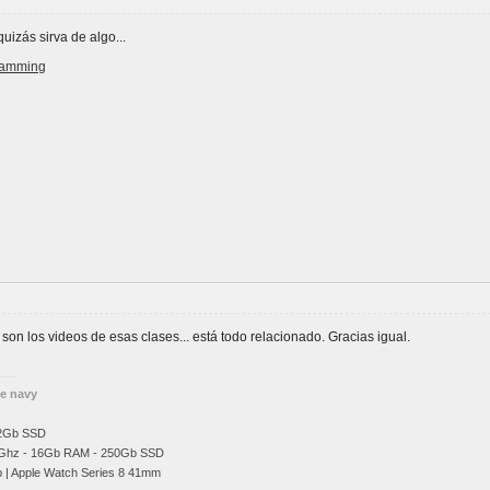
uizás sirva de algo...
gramming
on los videos de esas clases... está todo relacionado. Gracias igual.
he navy
12Gb SSD
Ghz
- 16Gb RAM - 250Gb SSD
b | Apple Watch Series 8 41mm