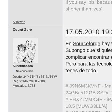
If you say 'plz' becaus
shorter than 'yes'.
Sitio web
Count Zero
17.05.2010 19:
En
Sourceforge
hay 
Supongo que si quier
complicar encontrar 
Pero para las tecnolo
Supermacaco
tenes de todo.
No conectado
Desde:
34°47'54"S / 55°21'54"W
Registrado:
29.08.2008
# J9N6M3KVNF - MacBo
Mensajes:
2.753
24GB/ 512GB SSD/ T
# FHXYLVMXGR - iPad 
18.5 [MUWG3LL/A]