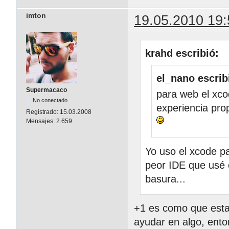
imton
19.05.2010 19:
krahd escribió:
el_nano escrib
Supermacaco
para web el xco
No conectado
experiencia prop
Registrado:
15.03.2008
Mensajes:
2.659
Yo uso el xcode p
peor IDE que usé 
basura...
+1 es como que esta 
ayudar en algo, ento