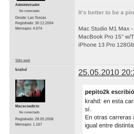
Administrador
No conectado
It's better to be a pi
Desde:
Las Toscas
Registrado:
30.12.2004
Mac Studio M1 Max 
Mensajes:
4.074
MacBook Pro 15" w/
iPhone 13 Pro 128Gb 
Sitio web
krahd
25.05.2010 20:
pepito2k escribió
krahd: en esta ca
Macacoadicto
sí.
No conectado
En otras carreras
Registrado:
28.05.2008
igual entre distin
Mensajes:
1.167