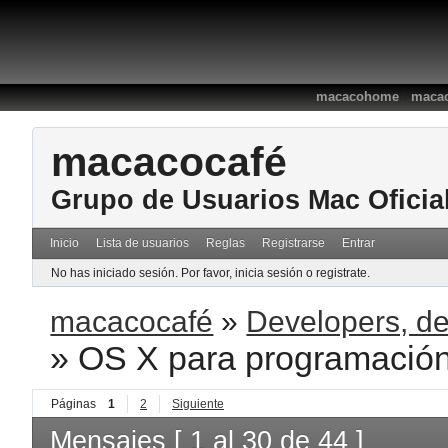
:
macacohome
macac
macacocafé
Grupo de Usuarios Mac Oficia
Inicio
Lista de usuarios
Reglas
Registrarse
Entrar
No has iniciado sesión.
Por favor, inicia sesión o registrate.
macacocafé
»
Developers, de
»
OS X para programación
Páginas
1
2
Siguiente
Mensajes [ 1 al 30 de 44 ]