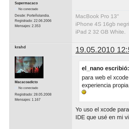
Supermacaco
No conectado
MacBook Pro 13"
Desde:
Porteñolandia.
Registrado:
22.06.2006
iPhone 4S 16gb negri
Mensajes:
2.353
iPad 2 32 GB White.
krahd
19.05.2010 12:
el_nano escribió
para web el xcode
Macacoadicto
experiencia propia
No conectado
Registrado:
28.05.2008
Mensajes:
1.167
Yo uso el xcode para
IDE que usé en mi vi