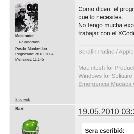
Como dicen, el prog
que lo necesites.
No tengo mucha exper
trabajar con el XCo
Moderador
No conectado
Desde:
Montevideo
Serafin Patiño / Appl
Registrado:
28.01.2004
Mensajes:
11.145
Macintosh for Producti
Windows for Solitaire
Emergencia Macaca 
Sitio web
Bart
19.05.2010 03:
Sera escribió: