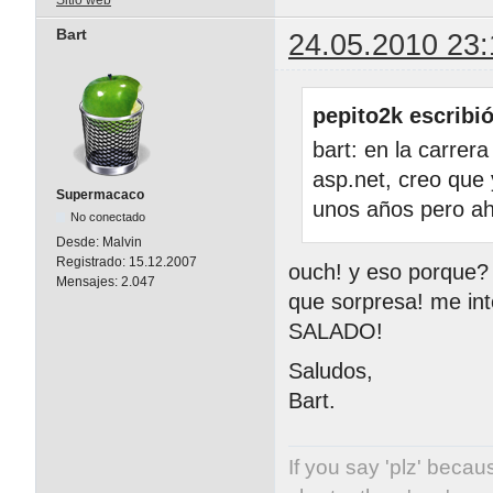
Sitio web
Bart
24.05.2010 23:
pepito2k escribió
bart: en la carrer
asp.net, creo que
Supermacaco
unos años pero ah
No conectado
Desde:
Malvin
Registrado:
15.12.2007
ouch! y eso porque?
Mensajes:
2.047
que sorpresa! me inte
SALADO!
Saludos,
Bart.
If you say 'plz' becaus