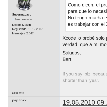
Como dicen, el pr
para que lo necesi
Supermacaco
No tengo mucha ex
No conectado
es trabajar con e
Desde:
Malvin
Registrado:
15.12.2007
Mensajes:
2.047
Xcode lo probé solo 
verdad, que a mi mo
Saludos,
Bart.
If you say 'plz' becaus
shorter than 'yes'.
Sitio web
pepito2k
19.05.2010 09: