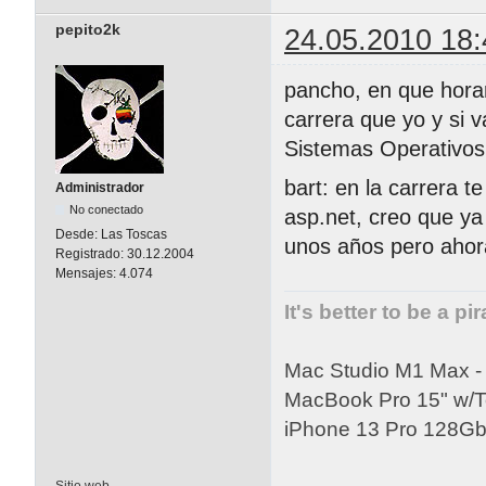
pepito2k
24.05.2010 18:
pancho, en que horar
carrera que yo y si 
Sistemas Operativos
bart: en la carrera 
Administrador
No conectado
asp.net, creo que ya
Desde:
Las Toscas
unos años pero ahor
Registrado:
30.12.2004
Mensajes:
4.074
It's better to be a pi
Mac Studio M1 Max 
MacBook Pro 15" w/
iPhone 13 Pro 128Gb 