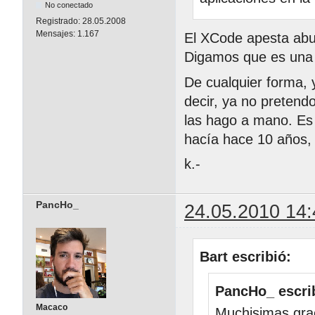
No conectado
Registrado:
28.05.2008
Mensajes:
1.167
El XCode apesta abu
Digamos que es una c
De cualquier forma,
decir, ya no pretend
las hago a mano. Es
hacía hace 10 años, 
k.-
PancHo_
24.05.2010 14:
Bart escribió:
PancHo_ escri
Macaco
Muchisimas grac