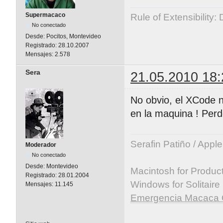
Supermacaco
Rule of Extensibility:
No conectado
Desde:
Pocitos, Montevideo
Registrado:
28.10.2007
Mensajes:
2.578
Sera
21.05.2010 18:
No obvio, el XCode n
en la maquina ! Perdon
Serafin Patiño / Appl
Moderador
No conectado
Desde:
Montevideo
Macintosh for Producti
Registrado:
28.01.2004
Windows for Solitaire
Mensajes:
11.145
Emergencia Macaca 