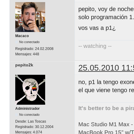
pepito, voy de noche
solo programación 1
vos vas a p1¿
Macaco
No conectado
-- watching --
Registrado:
24.02.2008
Mensajes:
448
pepito2k
25.05.2010 11:
no, p1 la tengo exon
el que viene tengo r
It's better to be a pi
Administrador
No conectado
Desde:
Las Toscas
Mac Studio M1 Max 
Registrado:
30.12.2004
MacBook Pro 15" w/
Mensajes:
4.074