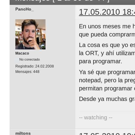
PancHo_
17.05.2010 18:
En unos meses me he
que pueda comprar
La cosa es que yo e
la ORT, y ahí utiliz
Macaco
No conectado
para programar.
Registrado:
24.02.2008
Ya sé que programar 
Mensajes:
448
notepad, pero la pr
permitan programar 
Desde ya muchas gra
-- watching --
miltons