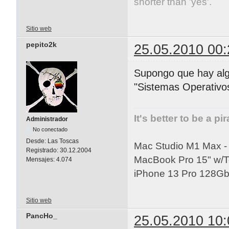
shorter than 'yes'.
Sitio web
pepito2k
25.05.2010 00:
Supongo que hay alg
"Sistemas Operativo
It's better to be a pi
Administrador
No conectado
Desde:
Las Toscas
Mac Studio M1 Max 
Registrado:
30.12.2004
MacBook Pro 15" w/
Mensajes:
4.074
iPhone 13 Pro 128Gb 
Sitio web
PancHo_
25.05.2010 10: