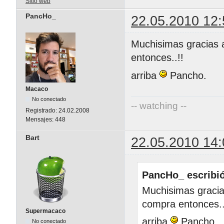
Sitio web
PancHo_
22.05.2010 12:
Muchisimas gracias a
entonces..!!
arriba
Pancho.
Macaco
No conectado
-- watching --
Registrado:
24.02.2008
Mensajes:
448
Bart
22.05.2010 14:
PancHo_ escribió
Muchisimas gracias
compra entonces..
Supermacaco
arriba
Pancho.
No conectado