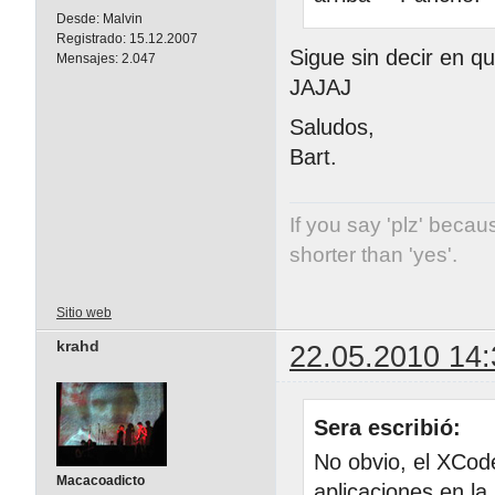
Desde:
Malvin
Registrado:
15.12.2007
Sigue sin decir en q
Mensajes:
2.047
JAJAJ
Saludos,
Bart.
If you say 'plz' becaus
shorter than 'yes'.
Sitio web
krahd
22.05.2010 14:
Sera escribió:
No obvio, el XCod
Macacoadicto
aplicaciones en la 