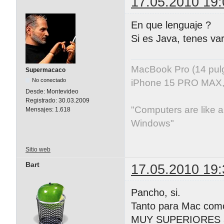
17.05.2010 19:
En que lenguaje ?
Si es Java, tenes var
MacBook Pro (14 pu
Supermacaco
No conectado
iPhone 15 PRO MAX, 
Desde:
Montevideo
Registrado:
30.03.2009
"Computers are like ai
Mensajes:
1.618
Windows"
Sitio web
Bart
17.05.2010 19:
Pancho, si.
Tanto para Mac como
MUY SUPERIORES a 