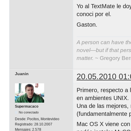
Yo al TextMate le do
conoci por el.
Gaston.
A person can have the
novel—but if that per
matter.
~ Gregory Be
Juanin
20.05.2010 01:
Primero, respecto a 
en ambientes UNIX.
Una de las mejores, 
Supermacaco
No conectado
(fundamentalmente p
Desde:
Pocitos, Montevideo
Mac OS X viene con 
Registrado:
28.10.2007
Mensajes:
2.578