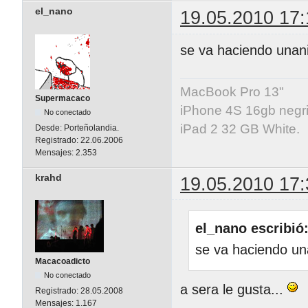
el_nano
19.05.2010 17:
se va haciendo unan
MacBook Pro 13"
Supermacaco
iPhone 4S 16gb negri
No conectado
iPad 2 32 GB White.
Desde:
Porteñolandia.
Registrado:
22.06.2006
Mensajes:
2.353
krahd
19.05.2010 17:
el_nano escribió
se va haciendo un
Macacoadicto
No conectado
a sera le gusta...
Registrado:
28.05.2008
Mensajes:
1.167