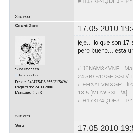
# H17KP4QDF3 - iPho
Sitio web
Count Zero
17.05.2010 19:
jeje... lo que son 1
pero bueno... esta u
# J9N6M3KVNF - MacBo
Supermacaco
No conectado
24GB/ 512GB SSD/ T
Desde:
34°47'54"S / 55°21'54"W
# FHXYLVMXGR - iPad 
Registrado:
29.08.2008
18.5 [MUWG3LL/A]
Mensajes:
2.753
# H17KP4QDF3 - iPho
Sitio web
Sera
17.05.2010 19: