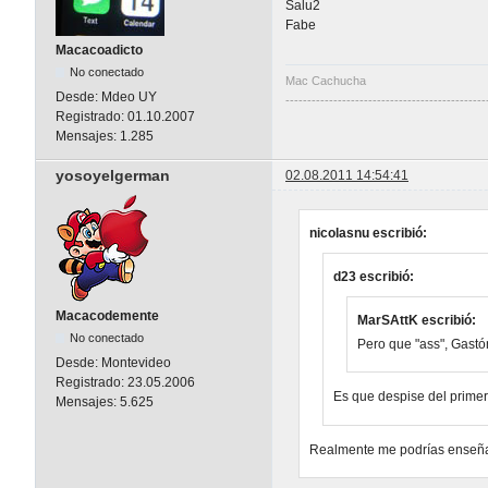
Salu2
Fabe
Macacoadicto
No conectado
Mac Cachucha
Desde:
Mdeo UY
----------------------------------------------
Registrado:
01.10.2007
Mensajes:
1.285
yosoyelgerman
02.08.2011 14:54:41
nicolasnu escribió:
d23 escribió:
Macacodemente
MarSAttK escribió:
No conectado
Pero que "ass", Gast
Desde:
Montevideo
Registrado:
23.05.2006
Es que despise del prime
Mensajes:
5.625
Realmente me podrías enseñar