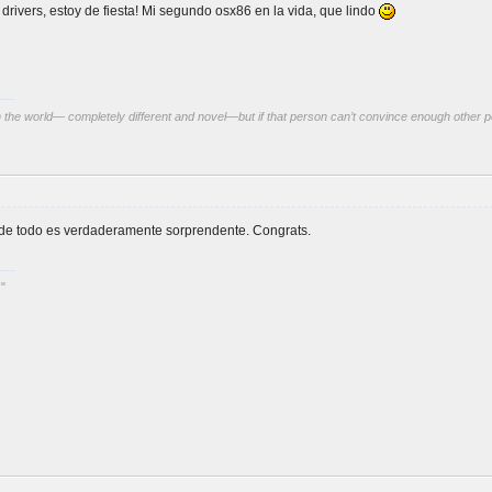
 drivers, estoy de fiesta! Mi segundo osx86 en la vida, que lindo
 the world— completely different and novel—but if that person can’t convince enough other pe
nde todo es verdaderamente sorprendente. Congrats.
!"