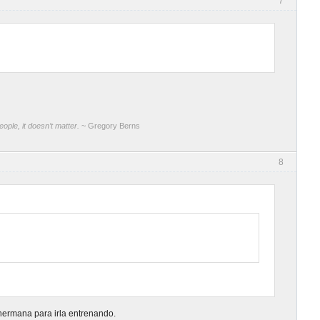
7
ople, it doesn’t matter.
~ Gregory Berns
8
ermana para irla entrenando.