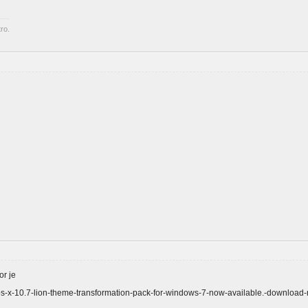
ro.
or je
s-x-10.7-lion-theme-transformation-pack-for-windows-7-now-available.-download