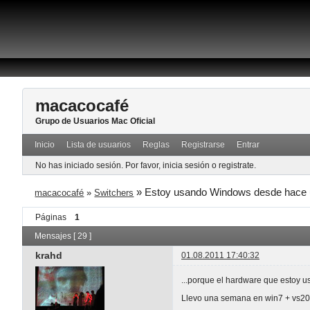
macacocafé
Grupo de Usuarios Mac Oficial
Inicio
Lista de usuarios
Reglas
Registrarse
Entrar
No has iniciado sesión.
Por favor, inicia sesión o registrate.
»
Estoy usando Windows desde hace 
macacocafé
»
Switchers
Páginas
1
Mensajes [ 29 ]
krahd
01.08.2011 17:40:32
...porque el hardware que estoy u
Llevo una semana en win7 + vs20