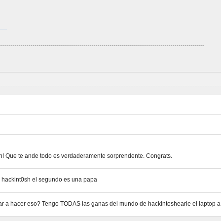
--------------------------------------------------------------------------------------------------------
ón! Que te ande todo es verdaderamente sorprendente. Congrats.
r hackint0sh el segundo es una papa
 a hacer eso? Tengo TODAS las ganas del mundo de hackintoshearle el laptop a 