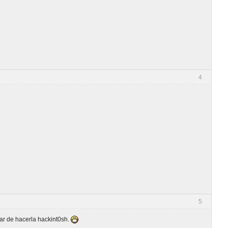
4
5
ar de hacerla hackint0sh.