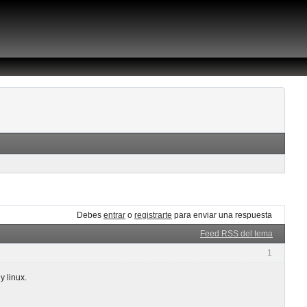
Debes
entrar
o
registrarte
para enviar una respuesta
Feed RSS del tema
1
 linux.