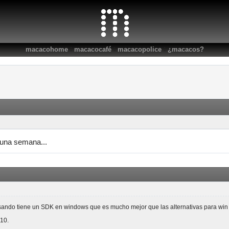
:
:
:
macacohome
macacocafé
macacopolice
¿macacos?
una semana...
sando tiene un SDK en windows que es mucho mejor que las alternativas para win y
10.