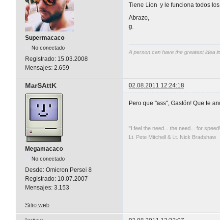
Tiene Lion y le funciona todos los
Abrazo,
g.
Supermacaco
No conectado
A person can have the greatest idea in
Registrado:
15.03.2008
Mensajes:
2.659
MarSAttK
02.08.2011 12:24:18
Pero que "ass", Gastón! Que te a
"I feel the need... the need... for speed
Lt. Pete Mitchell & Lt. Nick Bradshaw
Megamacaco
No conectado
Desde:
Omicron Persei 8
Registrado:
10.07.2007
Mensajes:
3.153
Sitio web