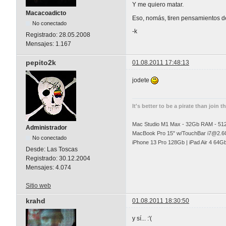
Y me quiero matar.
Macacoadicto
Eso, nomás, tiren pensamientos de
No conectado
-k
Registrado:
28.05.2008
Mensajes:
1.167
pepito2k
01.08.2011 17:48:13
jodete
It's better to be a pirate than join t
Mac Studio M1 Max - 32Gb RAM - 5
Administrador
MacBook Pro 15" w/TouchBar
i7@2.6
No conectado
iPhone 13 Pro 128Gb | iPad Air 4 64G
Desde:
Las Toscas
Registrado:
30.12.2004
Mensajes:
4.074
Sitio web
krahd
01.08.2011 18:30:50
y sí... :'(