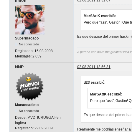
imton
02.08.2011 12:32:07
MarSAttK escribió:
Pero que "ass", Gastón! Que 
Es que despise del primer hackin
Supermacaco
No conectado
Registrado:
15.03.2008
A person can have the greatest idea in
Mensajes:
2.659
NNP
02.08.2011 13:56:31
d23 escribió:
MarSAttK escribió:
Pero que "ass", Gastón! 
Macacoadicto
No conectado
Es que despise del primer ha
Desde:
MVD, IURUGUAI (en
inglés)
Registrado:
29.09.2009
Realmente me podrías enseñar a h