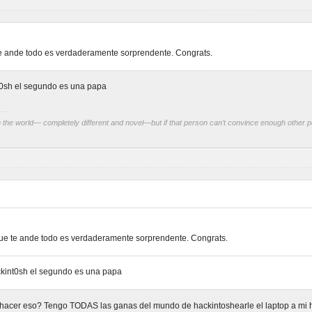
te ande todo es verdaderamente sorprendente. Congrats.
t0sh el segundo es una papa
 the world— completely different and novel—but if that person can’t convince enough other pe
Que te ande todo es verdaderamente sorprendente. Congrats.
ckint0sh el segundo es una papa
acer eso? Tengo TODAS las ganas del mundo de hackintoshearle el laptop a mi h