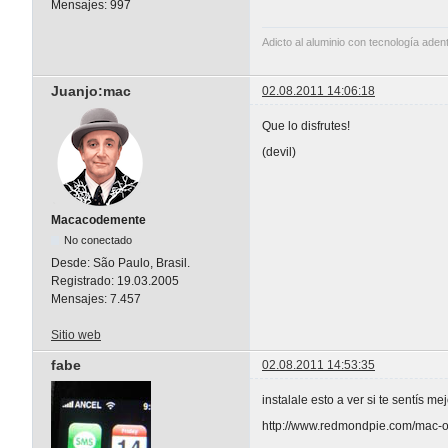
Mensajes:
997
Adicto al aluminio con tecnología adent
Juanjo:mac
02.08.2011 14:06:18
Que lo disfrutes!
(devil)
Macacodemente
No conectado
Desde:
São Paulo, Brasil.
Registrado:
19.03.2005
Mensajes:
7.457
Sitio web
fabe
02.08.2011 14:53:35
instalale esto a ver si te sentís mej
http://www.redmondpie.com/mac-o