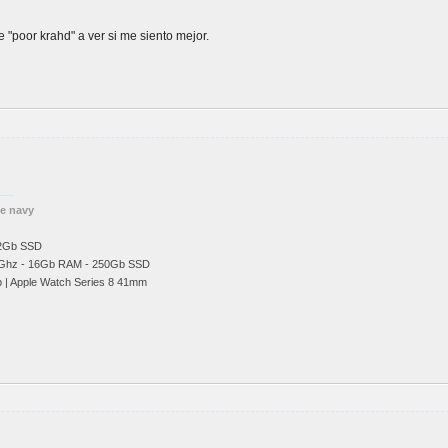
 "poor krahd" a ver si me siento mejor.
he navy
12Gb SSD
Ghz
- 16Gb RAM - 250Gb SSD
b | Apple Watch Series 8 41mm