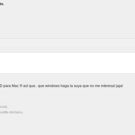
to.
 para Mac !!! así que.. que windows haga la suya que no me interesa! jaja!
sofal..
dilla distópica..