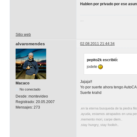
Hablen por privado por ese asun
....
Sitio web
alvaromendes
02.08.2011 21:44:34
pepito2k escribió:
jodete
Jajaja!!
Macaco
Yo por suerte ahora tengo AutoCAD
No conectado
Suerte krahd
Desde:
montevideo
Registrado:
20.05.2007
Mensajes:
273
.en la eterna busqueda de la piedra filo
.ayuda, estamos atrapados en una pesa
.memento mori, carpe diem..
.stay hungry, stay foolish..