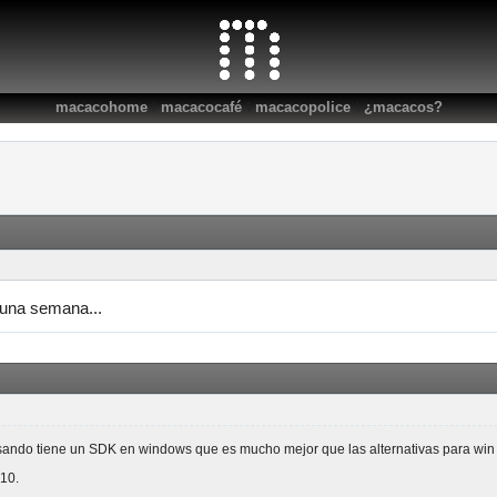
:
:
:
macacohome
macacocafé
macacopolice
¿macacos?
una semana...
sando tiene un SDK en windows que es mucho mejor que las alternativas para win y
10.