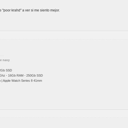
 "poor krahd" a ver si me siento mejor.
he navy
12Gb SSD
Ghz
- 16Gb RAM - 250Gb SSD
b | Apple Watch Series 8 41mm