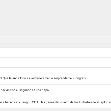
--------------------------------------------------------------------------------------------------------
ón! Que te ande todo es verdaderamente sorprendente. Congrats.
r hackint0sh el segundo es una papa
 a hacer eso? Tengo TODAS las ganas del mundo de hackintoshearle el laptop a 