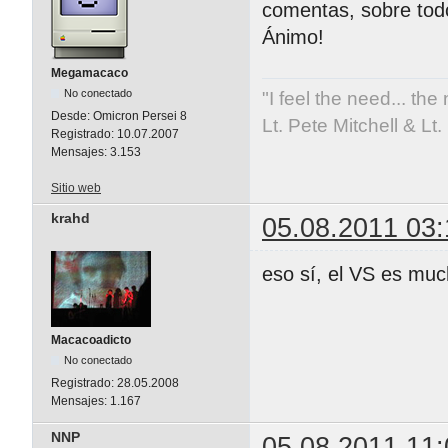
comentas, sobre tod
Ánimo!
Megamacaco
No conectado
"I feel the need... the
Desde:
Omicron Persei 8
Lt. Pete Mitchell & L
Registrado:
10.07.2007
Mensajes:
3.153
Sitio web
krahd
05.08.2011 03:
eso sí, el VS es muc
Macacoadicto
No conectado
Registrado:
28.05.2008
Mensajes:
1.167
NNP
05.08.2011 11: