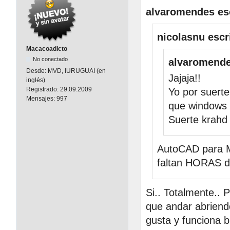
alvaromendes esc
nicolasnu escr
Macacoadicto
No conectado
alvaromende
Desde:
MVD, IURUGUAI (en
Jajaja!!
inglés)
Registrado:
29.09.2009
Yo por suert
Mensajes:
997
que windows h
Suerte krahd
AutoCAD para Ma
faltan HORAS de
Si.. Totalmente.. 
que andar abriend
gusta y funciona b