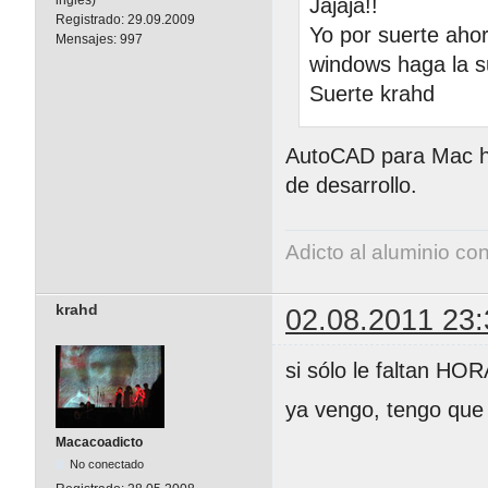
inglés)
Jajaja!!
Registrado:
29.09.2009
Yo por suerte aho
Mensajes:
997
windows haga la s
Suerte krahd
AutoCAD para Mac ha
de desarrollo.
Adicto al aluminio co
krahd
02.08.2011 23:
si sólo le faltan HO
ya vengo, tengo que r
Macacoadicto
No conectado