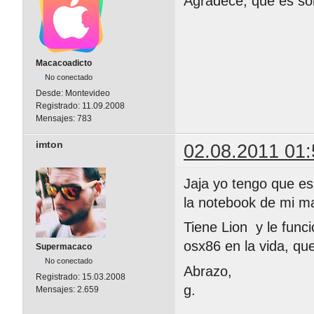
Agradece, que es sol
Macacoadicto
No conectado
Desde:
Montevideo
Registrado:
11.09.2008
Mensajes:
783
imton
02.08.2011 01:
Jaja yo tengo que e
la notebook de mi m
Tiene Lion y le funci
osx86 en la vida, qu
Supermacaco
No conectado
Abrazo,
Registrado:
15.03.2008
g.
Mensajes:
2.659