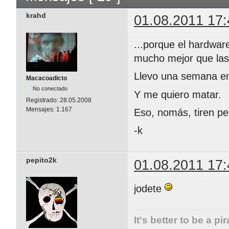
krahd
01.08.2011 17:
...porque el hardwa
mucho mejor que las 
Llevo una semana en
Macacoadicto
No conectado
Y me quiero matar.
Registrado:
28.05.2008
Mensajes:
1.167
Eso, nomás, tiren pe
-k
pepito2k
01.08.2011 17:
jodete
It's better to be a pi