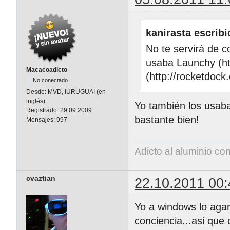
kanirasta escribi
No te servirá de 
usaba Launchy (ht
Macacoadicto
(http://rocketdoc
No conectado
Desde:
MVD, IURUGUAI (en
inglés)
Yo también los usaba
Registrado:
29.09.2009
bastante bien!
Mensajes:
997
Adicto al aluminio co
cvaztian
22.10.2011 00:
Yo a windows lo agar
conciencia...asi qu