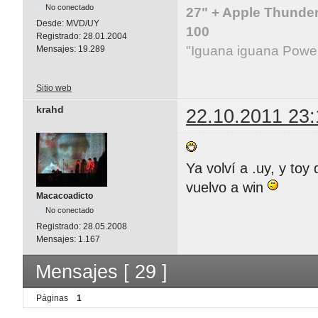
No conectado
27" + Apple Thunder
Desde:
MVD/UY
100
Registrado:
28.01.2004
"Iguana iguana Powe
Mensajes:
19.289
Sitio web
krahd
22.10.2011 23:
Ya volví a .uy, y toy
vuelvo a win
Macacoadicto
No conectado
Registrado:
28.05.2008
Mensajes:
1.167
Mensajes [ 29 ]
Páginas
1