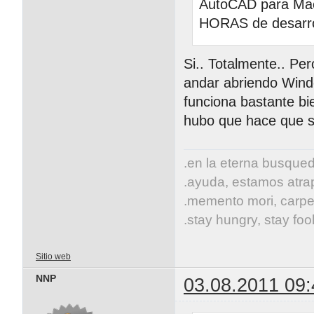
AutoCAD para Mac 
HORAS de desarro
Si.. Totalmente.. Pe
andar abriendo Windo
funciona bastante bi
hubo que hace que s
.en la eterna busqueda
.ayuda, estamos atrap
.memento mori, carpe
.stay hungry, stay fool
Sitio web
NNP
03.08.2011 09: