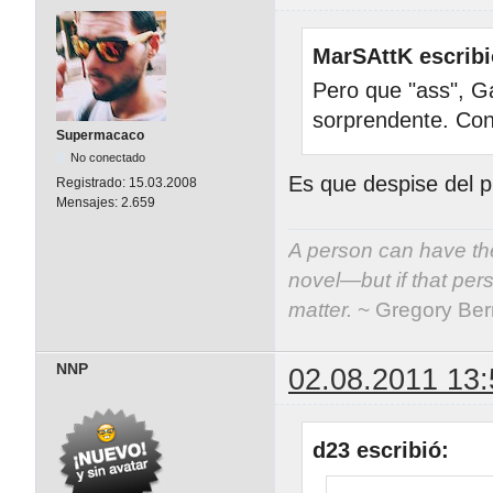
MarSAttK escribi
Pero que "ass", G
sorprendente. Con
Supermacaco
No conectado
Es que despise del 
Registrado:
15.03.2008
Mensajes:
2.659
A person can have the
novel—but if that per
matter.
~ Gregory Be
NNP
02.08.2011 13:
d23 escribió: