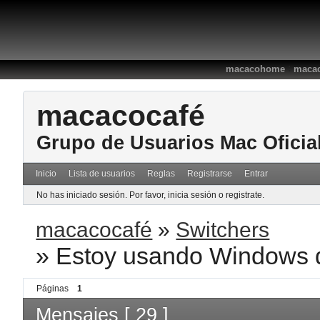
:
macacohome
macac
macacocafé
Grupo de Usuarios Mac Oficia
Inicio
Lista de usuarios
Reglas
Registrarse
Entrar
No has iniciado sesión.
Por favor, inicia sesión o registrate.
macacocafé
»
Switchers
»
Estoy usando Windows 
Páginas
1
Mensajes [ 29 ]