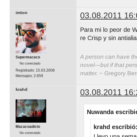
imton
03.08.2011 16:
Para mi lo peor de W
re Crisp y sin antial
A person can have the
Supermacaco
No conectado
novel—but if that per
Registrado:
15.03.2008
matter.
~ Gregory Be
Mensajes:
2.659
krahd
03.08.2011 16:
Nuwanda escribi
krahd escribió
Macacoadicto
No conectado
Llevo una sema