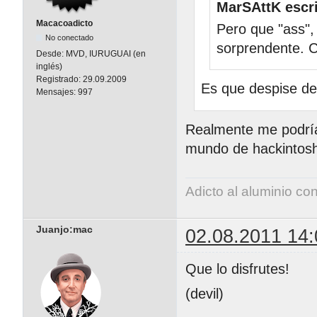
MarSAttK escri
Macacoadicto
Pero que "ass"
No conectado
sorprendente. C
Desde:
MVD, IURUGUAI (en
inglés)
Registrado:
29.09.2009
Es que despise de
Mensajes:
997
Realmente me podrí
mundo de hackintoshe
Adicto al aluminio co
Juanjo:mac
02.08.2011 14:
Que lo disfrutes!
(devil)