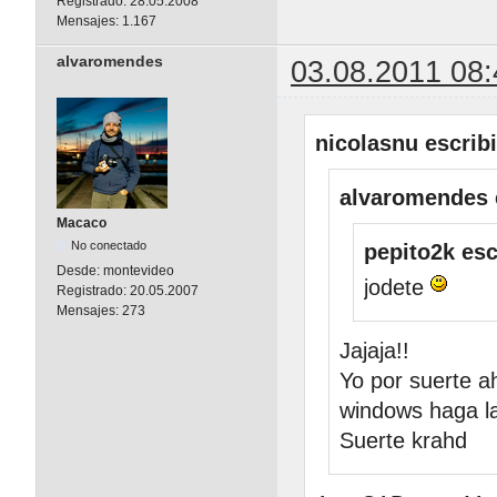
Registrado:
28.05.2008
Mensajes:
1.167
alvaromendes
03.08.2011 08:
nicolasnu escribi
alvaromendes 
Macaco
No conectado
pepito2k esc
Desde:
montevideo
jodete
Registrado:
20.05.2007
Mensajes:
273
Jajaja!!
Yo por suerte a
windows haga la
Suerte krahd