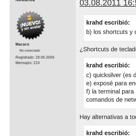
03.08.2011 16:
krahd escribió:
b) los shortcuts y
Macaco
¿Shortcuts de tecla
No conectado
Registrado:
28.06.2009
Mensajes:
224
krahd escribió:
c) quicksilver (es 
e) exposé para en
f) la terminal par
comandos de netw
Hay alternativas a t
krahd escribió: