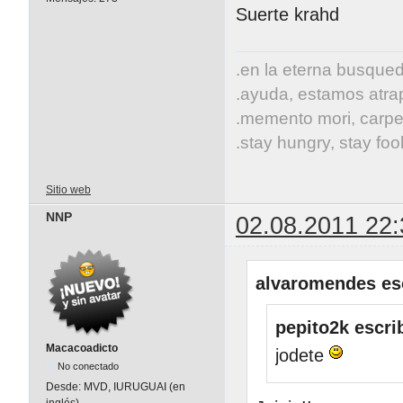
Suerte krahd
.en la eterna busqueda
.ayuda, estamos atrap
.memento mori, carpe
.stay hungry, stay fool
Sitio web
NNP
02.08.2011 22:
alvaromendes esc
pepito2k escri
Macacoadicto
jodete
No conectado
Desde:
MVD, IURUGUAI (en