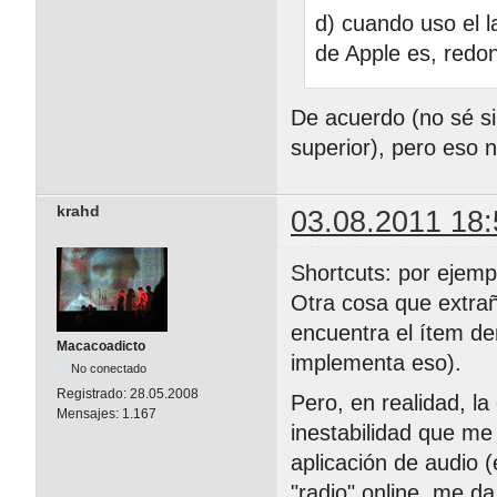
d) cuando uso el l
de Apple es, redo
De acuerdo (no sé si 
superior), pero eso
krahd
03.08.2011 18:
Shortcuts: por ejemp
Otra cosa que extrañ
encuentra el ítem d
Macacoadicto
implementa eso).
No conectado
Registrado:
28.05.2008
Pero, en realidad, la
Mensajes:
1.167
inestabilidad que me
aplicación de audio (
"radio" online, me d