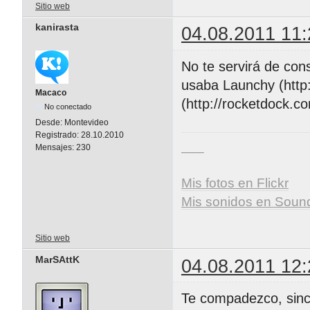
Sitio web
kanirasta
04.08.2011 11:
No te servirá de co
usaba Launchy (http
Macaco
(http://rocketdock.
No conectado
Desde:
Montevideo
Registrado:
28.10.2010
___
Mensajes:
230
Mis fotos en Flickr
Mis sonidos en Soun
Sitio web
MarSAttK
04.08.2011 12:
Te compadezco, sin