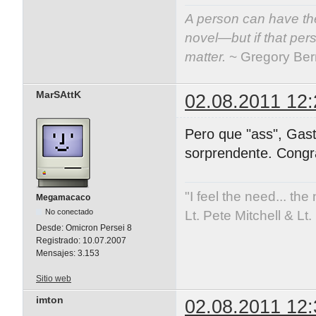
A person can have the
novel—but if that per
matter.
~ Gregory Be
MarSAttK
02.08.2011 12:
Pero que "ass", Gas
sorprendente. Congr
"I feel the need... the
Megamacaco
No conectado
Lt. Pete Mitchell & L
Desde:
Omicron Persei 8
Registrado:
10.07.2007
Mensajes:
3.153
Sitio web
imton
02.08.2011 12: