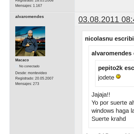
Registrado:
28.05.2008
Mensajes:
1.167
alvaromendes
03.08.2011 08:
nicolasnu escribi
alvaromendes 
Macaco
No conectado
pepito2k esc
Desde:
montevideo
jodete
Registrado:
20.05.2007
Mensajes:
273
Jajaja!!
Yo por suerte a
windows haga la
Suerte krahd