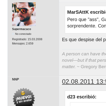
MarSAttK escribi
Pero que "ass", G
sorprendente. Con
Supermacaco
No conectado
Es que despise del 
Registrado:
15.03.2008
Mensajes:
2.659
A person can have the
novel—but if that per
matter.
~ Gregory Be
NNP
02.08.2011 13:
d23 escribió: