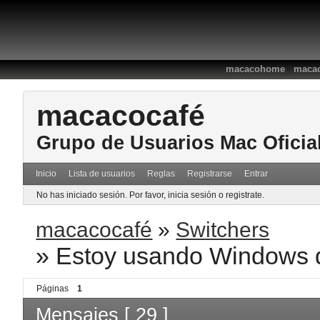
:
macacohome
macac
macacocafé
Grupo de Usuarios Mac Oficia
Inicio
Lista de usuarios
Reglas
Registrarse
Entrar
No has iniciado sesión.
Por favor, inicia sesión o registrate.
macacocafé
»
Switchers
»
Estoy usando Windows 
Páginas
1
Mensajes [ 29 ]