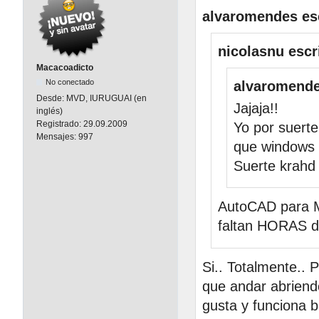
alvaromendes esc
nicolasnu escr
Macacoadicto
No conectado
alvaromende
Desde:
MVD, IURUGUAI (en
Jajaja!!
inglés)
Registrado:
29.09.2009
Yo por suert
Mensajes:
997
que windows h
Suerte krahd
AutoCAD para Ma
faltan HORAS de
Si.. Totalmente.. 
que andar abriend
gusta y funciona b