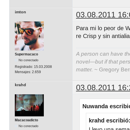
imton
03.08.2011 16:
Para mi lo peor de W
re Crisp y sin antial
A person can have the
Supermacaco
No conectado
novel—but if that per
Registrado:
15.03.2008
matter.
~ Gregory Be
Mensajes:
2.659
krahd
03.08.2011 16:
Nuwanda escribi
krahd escribió
Macacoadicto
No conectado
Llevo una sema