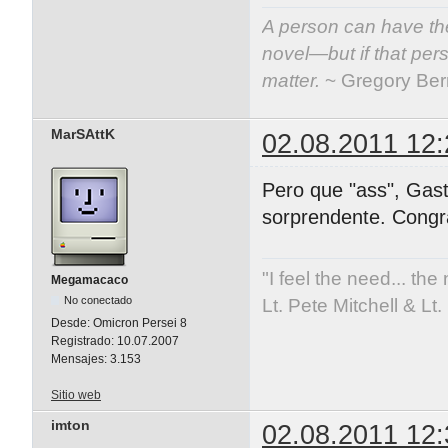
A person can have the
novel—but if that per
matter.
~ Gregory Be
MarSAttK
02.08.2011 12:
Pero que "ass", Gas
sorprendente. Congr
"I feel the need... the
Megamacaco
No conectado
Lt. Pete Mitchell & L
Desde:
Omicron Persei 8
Registrado:
10.07.2007
Mensajes:
3.153
Sitio web
imton
02.08.2011 12: