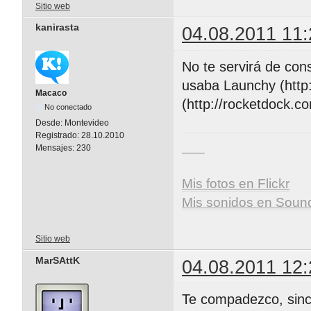
Sitio web
kanirasta
04.08.2011 11:
No te servirá de co
usaba Launchy (http
Macaco
(http://rocketdock.
No conectado
Desde:
Montevideo
Registrado:
28.10.2010
___
Mensajes:
230
Mis fotos en Flickr
Mis sonidos en Soun
Sitio web
MarSAttK
04.08.2011 12:
Te compadezco, sin