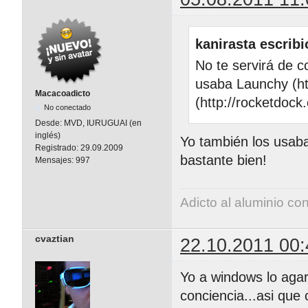
kanirasta escribi
No te servirá de 
usaba Launchy (ht
Macacoadicto
(http://rocketdoc
No conectado
Desde:
MVD, IURUGUAI (en
inglés)
Yo también los usaba
Registrado:
29.09.2009
bastante bien!
Mensajes:
997
Adicto al aluminio co
cvaztian
22.10.2011 00:
Yo a windows lo agar
conciencia...asi qu