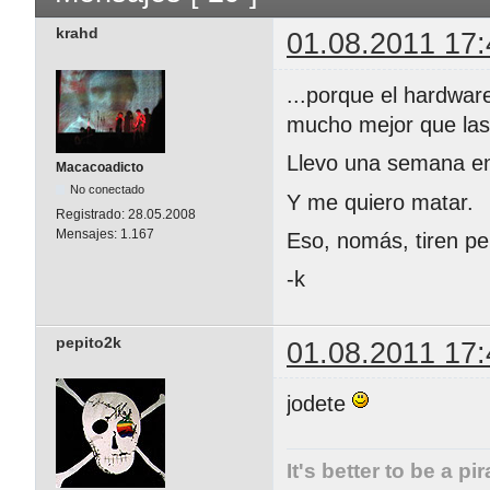
krahd
01.08.2011 17:
...porque el hardwa
mucho mejor que las 
Llevo una semana en
Macacoadicto
No conectado
Y me quiero matar.
Registrado:
28.05.2008
Mensajes:
1.167
Eso, nomás, tiren pe
-k
pepito2k
01.08.2011 17:
jodete
It's better to be a pi