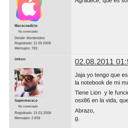
Agradece, que es sol
Macacoadicto
No conectado
Desde:
Montevideo
Registrado:
11.09.2008
Mensajes:
783
imton
02.08.2011 01:
Jaja yo tengo que e
la notebook de mi m
Tiene Lion y le funci
osx86 en la vida, qu
Supermacaco
No conectado
Abrazo,
Registrado:
15.03.2008
g.
Mensajes:
2.659