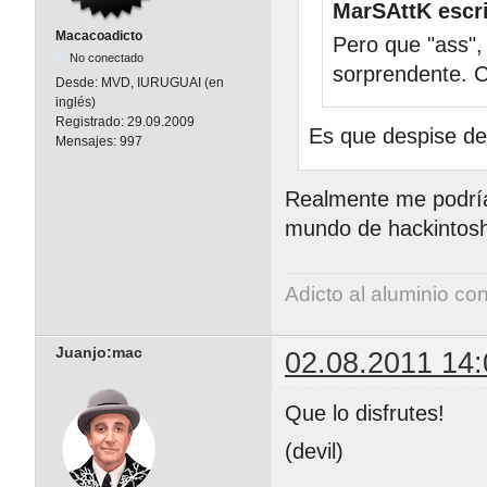
MarSAttK escri
Macacoadicto
Pero que "ass"
No conectado
sorprendente. C
Desde:
MVD, IURUGUAI (en
inglés)
Registrado:
29.09.2009
Es que despise de
Mensajes:
997
Realmente me podrí
mundo de hackintoshe
Adicto al aluminio co
Juanjo:mac
02.08.2011 14:
Que lo disfrutes!
(devil)