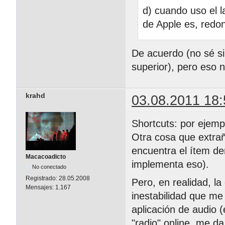
d) cuando uso el l
de Apple es, redo
De acuerdo (no sé si 
superior), pero eso
krahd
03.08.2011 18:
Shortcuts: por ejemp
Otra cosa que extrañ
encuentra el ítem d
Macacoadicto
implementa eso).
No conectado
Registrado:
28.05.2008
Pero, en realidad, la
Mensajes:
1.167
inestabilidad que me
aplicación de audio (
"radio" online, me d