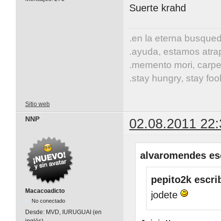
Suerte krahd
.en la eterna busqueda
.ayuda, estamos atrap
.memento mori, carpe
.stay hungry, stay fool
Sitio web
NNP
02.08.2011 22:
alvaromendes esc
pepito2k escri
Macacoadicto
jodete
No conectado
Desde:
MVD, IURUGUAI (en