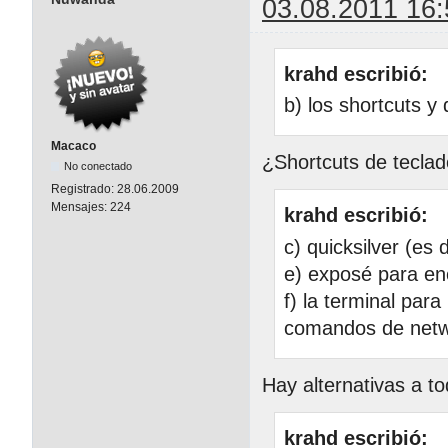
03.08.2011 16:
krahd escribió:
b) los shortcuts y
Macaco
¿Shortcuts de tecla
No conectado
Registrado:
28.06.2009
Mensajes:
224
krahd escribió:
c) quicksilver (es 
e) exposé para en
f) la terminal par
comandos de netw
Hay alternativas a t
krahd escribió: