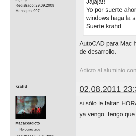
inglés)
Jajaja!!
Registrado:
29.09.2009
Yo por suerte aho
Mensajes:
997
windows haga la s
Suerte krahd
AutoCAD para Mac ha
de desarrollo.
Adicto al aluminio co
krahd
02.08.2011 23:
si sólo le faltan HO
ya vengo, tengo que r
Macacoadicto
No conectado