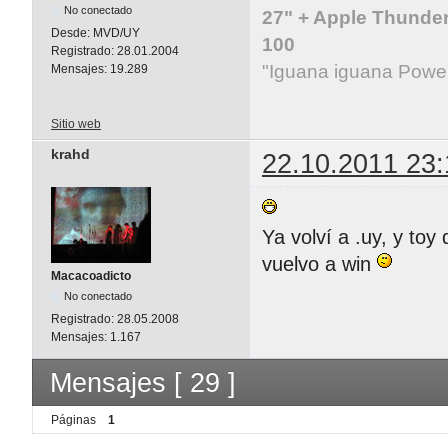
No conectado
27" + Apple Thunder
Desde:
MVD/UY
100
Registrado:
28.01.2004
"Iguana iguana Powe
Mensajes:
19.289
Sitio web
krahd
22.10.2011 23:
Ya volví a .uy, y toy
vuelvo a win
Macacoadicto
No conectado
Registrado:
28.05.2008
Mensajes:
1.167
Mensajes [ 29 ]
Páginas
1