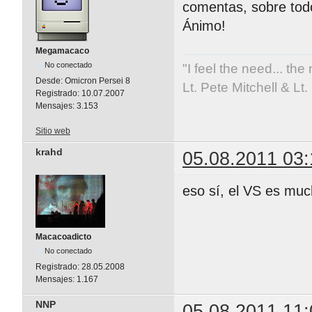
comentas, sobre tod
Ánimo!
Megamacaco
No conectado
"I feel the need... the
Desde:
Omicron Persei 8
Lt. Pete Mitchell & L
Registrado:
10.07.2007
Mensajes:
3.153
Sitio web
krahd
05.08.2011 03:
eso sí, el VS es muc
Macacoadicto
No conectado
Registrado:
28.05.2008
Mensajes:
1.167
NNP
05.08.2011 11: