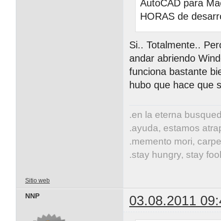
AutoCAD para Mac 
HORAS de desarro
Si.. Totalmente.. Pe
andar abriendo Windo
funciona bastante bi
hubo que hace que s
.en la eterna busqueda
.ayuda, estamos atrap
.memento mori, carpe
.stay hungry, stay fool
Sitio web
NNP
03.08.2011 09: