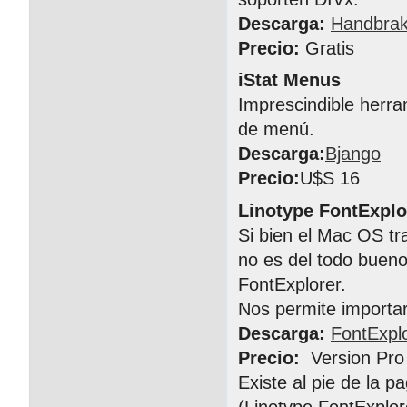
Descarga:
Handbra
Precio:
Gratis
iStat Menus
Imprescindible herra
de menú.
Descarga:
Bjango
Precio:
U$S 16
Linotype FontExplo
Si bien el Mac OS tr
no es del todo buen
FontExplorer.
Nos permite importar,
Descarga:
FontExpl
Precio:
Version Pro
Existe al pie de la pa
(Linotype FontExplor