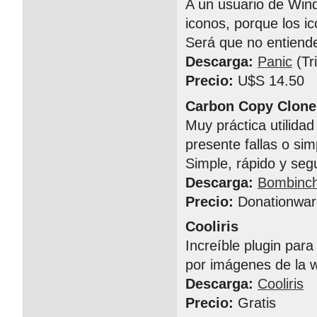
A un usuario de Wind
iconos, porque los 
Será que no entiende
Descarga:
Panic
(Tri
Precio:
U$S 14.50
Carbon Copy Clone
Muy práctica utilida
presente fallas o s
Simple, rápido y seg
Descarga:
Bombinc
Precio:
Donationwar
Cooliris
Increíble plugin par
por imágenes de la 
Descarga:
Cooliris
Precio:
Gratis