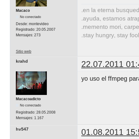
.en la eterna busqueda
Macaco
No conectado
.ayuda, estamos atrap
Desde:
montevideo
.memento mori, carpe
Registrado:
20.05.2007
.stay hungry, stay fool
Mensajes:
273
Sitio web
krahd
22.07.2011 01:
yo uso el ffmpeg par
Macacoadicto
No conectado
Registrado:
28.05.2008
Mensajes:
1.167
hv547
01.08.2011 15: