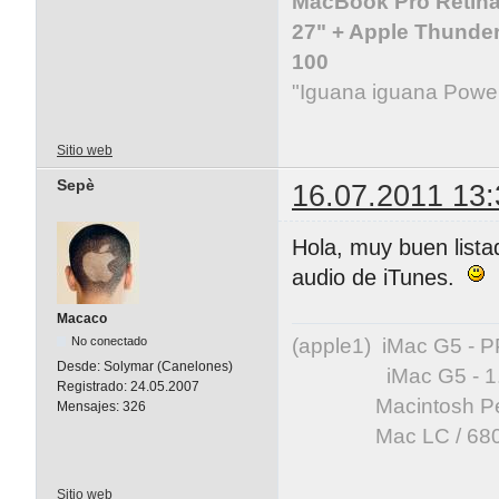
MacBook Pro Retina 
27" + Apple Thunder
100
"Iguana iguana Powe
Sitio web
Sepè
16.07.2011 13:
Hola, muy buen lista
audio de iTunes.
Macaco
(apple1) iMac G5 -
No conectado
Desde:
Solymar (Canelones)
iMac G5 - 1.83 GH
Registrado:
24.05.2007
Macintosh Perfor
Mensajes:
326
Mac LC / 68020
Sitio web