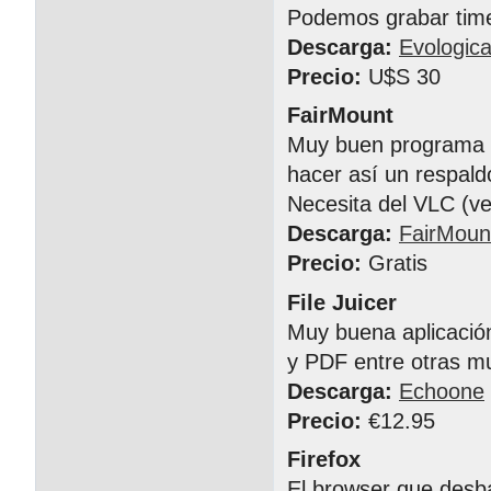
Podemos grabar time
Descarga:
Evologica
Precio:
U$S 30
FairMount
Muy buen programa p
hacer así un respald
Necesita del VLC (ve
Descarga:
FairMoun
Precio:
Gratis
File Juicer
Muy buena aplicació
y PDF entre otras mu
Descarga:
Echoone
Precio:
€12.95
Firefox
El browser que desba