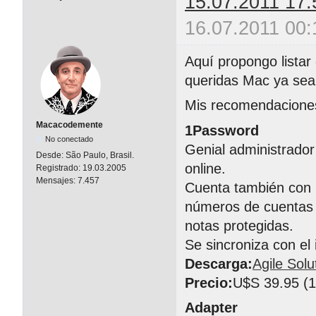
15.07.2011 17:
16.07.2011 00:
Aquí propongo listar
queridas Mac ya sean
Mis recomendacione
Macacodemente
1Password
No conectado
Genial administrador
Desde:
São Paulo, Brasil.
online.
Registrado:
19.03.2005
Mensajes:
7.457
Cuenta también con 
números de cuentas b
notas protegidas.
Se sincroniza con el
Descarga:
Agile Solu
Precio:
U$S 39.95 (1 
Adapter