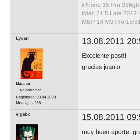
iPhone 15 Pro 256gb
iMac 21.5 Late 2012 
MBP 14 M3 Pro 18/5
Lycan
13.08.2011 20:
Excelente post!!
gracias juanjo
Macaco
No conectado
Registrado:
03.04.2008
Mensajes:
268
elgabo
15.08.2011 09:
muy buen aporte, gr