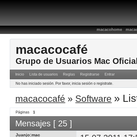
:
macacohome
macac
macacocafé
Grupo de Usuarios Mac Oficia
Inicio
Lista de usuarios
Reglas
Registrarse
Entrar
No has iniciado sesión.
Por favor, inicia sesión o registrate.
»
Lis
macacocafé
»
Software
Páginas
1
Mensajes [ 25 ]
Juanjo:mac