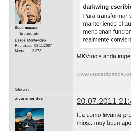
darkwing escribi
Para transformar v
manteniendo el au
Supermacaco
mencionan funcion
No conectado
realmente convier
Desde:
Montevideo
Registrado:
08.11.2007
Mensajes:
2.272
MKVtools anda impe
www.costadipasca.c
Sitio web
alvaromendes
20.07.2011 21:
fua como levanté pro
mios.. muy buen apo