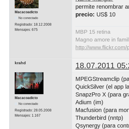
permite renombrar ar
Macacoadicto
precio:
US$ 10
No conectado
Registrado:
18.12.2008
Mensajes:
675
MBP 15 retina
Magno amore in famil
http://www.flickr.co
krahd
18.07.2011 05:
MPEGStreamclip (para
QuickSilver (el app l
SnapzPro X (para gra
Macacoadicto
Adium (im)
No conectado
Macfusion (para mon
Registrado:
28.05.2008
Mensajes:
1.167
Thunderbird (nntp)
Qsynergy (para contr