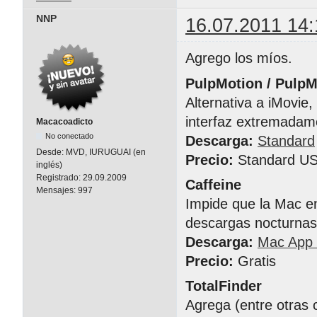
NNP
16.07.2011 14:
Agrego los míos.
PulpMotion / Pulp
Alternativa a iMovie
interfaz extremadam
Macacoadicto
No conectado
Descarga:
Standard
Desde:
MVD, IURUGUAI (en
Precio:
Standard US
inglés)
Registrado:
29.09.2009
Caffeine
Mensajes:
997
Impide que la Mac en
descargas nocturnas)
Descarga:
Mac App 
Precio:
Gratis
TotalFinder
Agrega (entre otras 