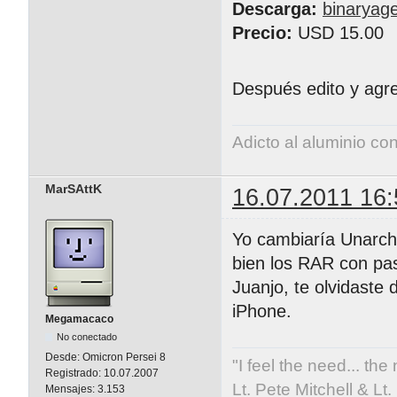
Descarga:
binaryag
Precio:
USD 15.00
Después edito y ag
Adicto al aluminio co
MarSAttK
16.07.2011 16:
Yo cambiaría Unarchi
bien los RAR con pa
Juanjo, te olvidaste
iPhone.
Megamacaco
No conectado
Desde:
Omicron Persei 8
"I feel the need... the
Registrado:
10.07.2007
Lt. Pete Mitchell & L
Mensajes:
3.153