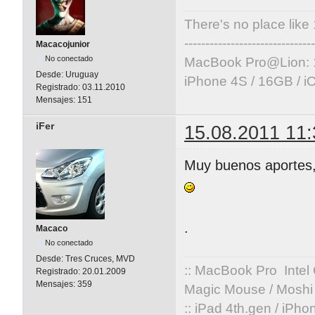
There's no place like
-------------------------------
Macacojunior
No conectado
MacBook Pro@Lion: 
Desde:
Uruguay
iPhone 4S / 16GB / i
Registrado:
03.11.2010
Mensajes:
151
iFer
15.08.2011 11:
Muy buenos aportes,
.
Macaco
No conectado
Desde:
Tres Cruces, MVD
:: MacBook Pro Intel
Registrado:
20.01.2009
Mensajes:
359
Magic Mouse / Moshi 
:: iPad 4th.gen / iPh