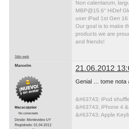
Non calentarum, larg
MBP@15.6
" HiDef G
user iPad 1st Gen 1
Our goal is to make t
products we are proud
and friends!
Sitio web
Marcelm
21.06.2012 13:
Genial ... tome nota a
&#63743; iPod shuff
&#63743; iPhone 4 &
Macacojunior
No conectado
&#63743; Apple Key
Desde:
Montevideo UY
Registrado:
01.04.2012