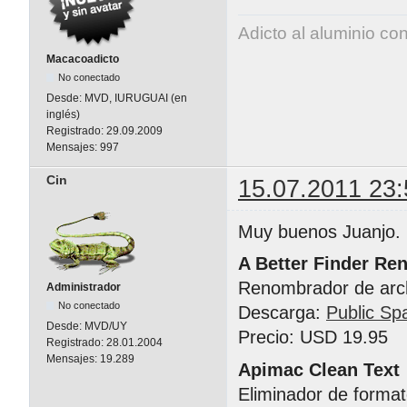
Adicto al aluminio co
Macacoadicto
No conectado
Desde:
MVD, IURUGUAI (en
inglés)
Registrado:
29.09.2009
Mensajes:
997
Cin
15.07.2011 23:
Muy buenos Juanjo.
A Better Finder Re
Renombrador de arc
Administrador
No conectado
Descarga:
Public Sp
Desde:
MVD/UY
Precio: USD 19.95
Registrado:
28.01.2004
Mensajes:
19.289
Apimac Clean Text
Eliminador de format