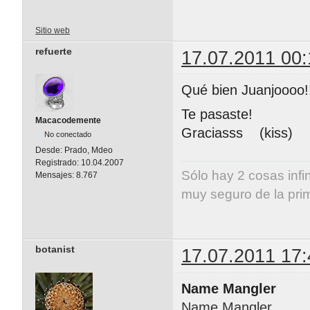
Sitio web
refuerte
17.07.2011 00:
Qué bien Juanjoooo!
Te pasaste!
Macacodemente
Graciasss (kiss)
No conectado
Desde:
Prado, Mdeo
Registrado:
10.04.2007
Sólo hay 2 cosas infi
Mensajes:
8.767
muy seguro de la pri
Albert E
botanist
17.07.2011 17:
Name Mangler
Name Mangler