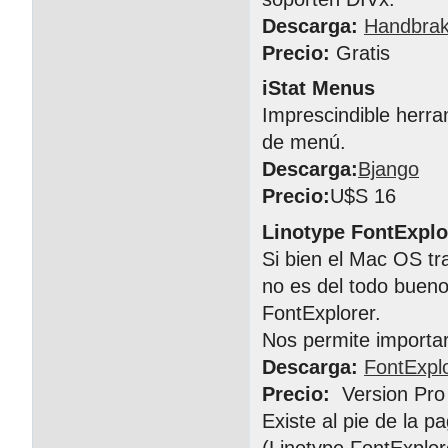
Descarga:
Handbra
Precio:
Gratis
iStat Menus
Imprescindible herra
de menú.
Descarga:
Bjango
Precio:
U$S 16
Linotype FontExplo
Si bien el Mac OS tr
no es del todo buen
FontExplorer.
Nos permite importar,
Descarga:
FontExpl
Precio:
Version Pro
Existe al pie de la pa
(Linotype FontExplor