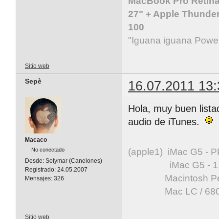
MacBook Pro Retina 
27" + Apple Thunder
100
"Iguana iguana Powe
Sitio web
Sepè
16.07.2011 13:
Hola, muy buen lista
audio de iTunes.
Macaco
(apple1) iMac G5 -
No conectado
Desde:
Solymar (Canelones)
iMac G5 - 1.83 GH
Registrado:
24.05.2007
Macintosh Perfor
Mensajes:
326
Mac LC / 68020
Sitio web