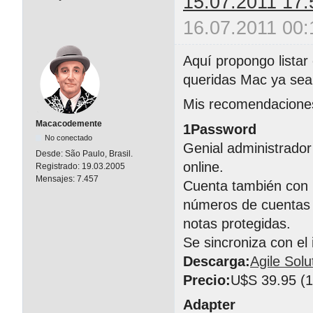
15.07.2011 17:
16.07.2011 00:
Aquí propongo listar
queridas Mac ya sean
Mis recomendacione
Macacodemente
1Password
No conectado
Genial administrador
Desde:
São Paulo, Brasil.
online.
Registrado:
19.03.2005
Mensajes:
7.457
Cuenta también con 
números de cuentas b
notas protegidas.
Se sincroniza con el
Descarga:
Agile Solu
Precio:
U$S 39.95 (1 
Adapter