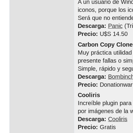
A un usuario de Wind
iconos, porque los 
Será que no entiende
Descarga:
Panic
(Tri
Precio:
U$S 14.50
Carbon Copy Clone
Muy práctica utilida
presente fallas o s
Simple, rápido y seg
Descarga:
Bombinc
Precio:
Donationwar
Cooliris
Increíble plugin par
por imágenes de la 
Descarga:
Cooliris
Precio:
Gratis