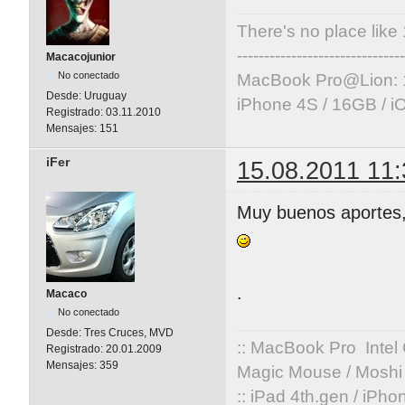
There's no place like
-------------------------------
Macacojunior
No conectado
MacBook Pro@Lion: 
Desde:
Uruguay
iPhone 4S / 16GB / i
Registrado:
03.11.2010
Mensajes:
151
iFer
15.08.2011 11:
Muy buenos aportes,
.
Macaco
No conectado
Desde:
Tres Cruces, MVD
:: MacBook Pro Intel
Registrado:
20.01.2009
Mensajes:
359
Magic Mouse / Moshi 
:: iPad 4th.gen / iPh