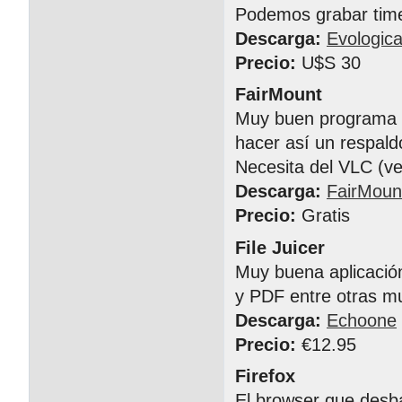
Podemos grabar time
Descarga:
Evologica
Precio:
U$S 30
FairMount
Muy buen programa p
hacer así un respald
Necesita del VLC (ve
Descarga:
FairMoun
Precio:
Gratis
File Juicer
Muy buena aplicació
y PDF entre otras mu
Descarga:
Echoone
Precio:
€12.95
Firefox
El browser que desba