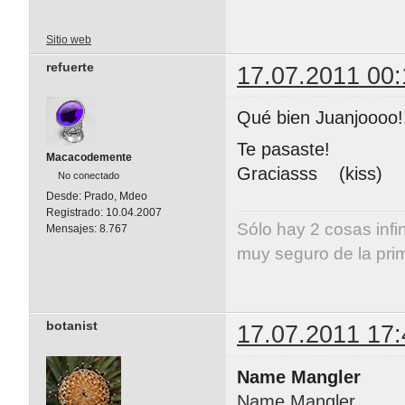
Sitio web
refuerte
17.07.2011 00:
Qué bien Juanjoooo!
Te pasaste!
Macacodemente
Graciasss (kiss)
No conectado
Desde:
Prado, Mdeo
Registrado:
10.04.2007
Sólo hay 2 cosas infi
Mensajes:
8.767
muy seguro de la pri
Albert E
botanist
17.07.2011 17:
Name Mangler
Name Mangler