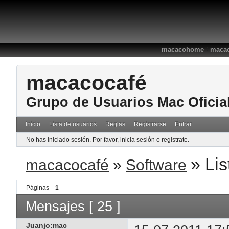
:
macacohome
macac
macacocafé
Grupo de Usuarios Mac Oficia
Inicio
Lista de usuarios
Reglas
Registrarse
Entrar
No has iniciado sesión.
Por favor, inicia sesión o registrate.
»
Lis
macacocafé
»
Software
Páginas
1
Mensajes [ 25 ]
Juanjo:mac