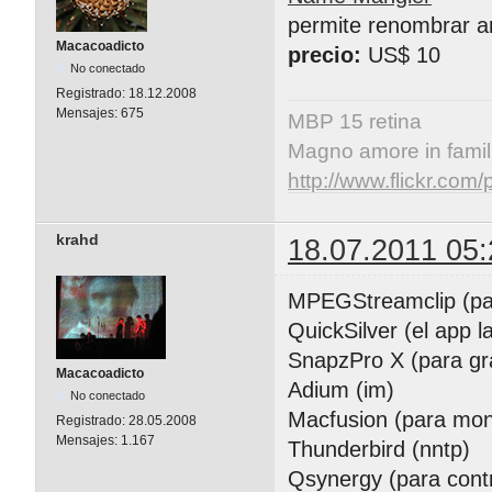
permite renombrar ar
Macacoadicto
precio:
US$ 10
No conectado
Registrado:
18.12.2008
Mensajes:
675
MBP 15 retina
Magno amore in famil
http://www.flickr.co
krahd
18.07.2011 05:
MPEGStreamclip (para
QuickSilver (el app l
SnapzPro X (para gra
Macacoadicto
Adium (im)
No conectado
Macfusion (para mon
Registrado:
28.05.2008
Mensajes:
1.167
Thunderbird (nntp)
Qsynergy (para contr