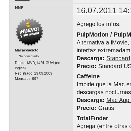
NNP
16.07.2011 14:
Agrego los míos.
PulpMotion / Pulp
Alternativa a iMovie
interfaz extremadam
Macacoadicto
No conectado
Descarga:
Standard
Desde:
MVD, IURUGUAI (en
Precio:
Standard US
inglés)
Registrado:
29.09.2009
Caffeine
Mensajes:
997
Impide que la Mac en
descargas nocturnas)
Descarga:
Mac App 
Precio:
Gratis
TotalFinder
Agrega (entre otras 