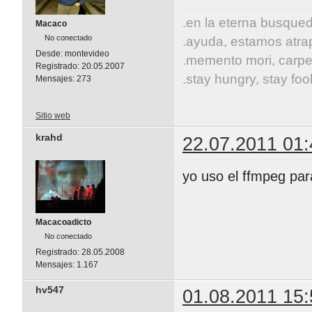
.en la eterna busqueda
Macaco
No conectado
.ayuda, estamos atrap
Desde:
montevideo
.memento mori, carpe
Registrado:
20.05.2007
.stay hungry, stay fool
Mensajes:
273
Sitio web
krahd
22.07.2011 01:
yo uso el ffmpeg par
Macacoadicto
No conectado
Registrado:
28.05.2008
Mensajes:
1.167
hv547
01.08.2011 15: