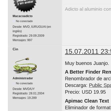
Adicto al aluminio co
Macacoadicto
No conectado
Desde:
MVD, IURUGUAI (en
inglés)
Registrado:
29.09.2009
Mensajes:
997
Cin
15.07.2011 23:
Muy buenos Juanjo.
A Better Finder Re
Renombrador de arc
Administrador
No conectado
Descarga:
Public Sp
Desde:
MVD/UY
Precio: USD 19.95
Registrado:
28.01.2004
Mensajes:
19.289
Apimac Clean Text
Eliminador de format