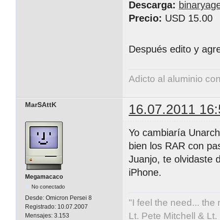
Descarga:
binaryag
Precio:
USD 15.00
Después edito y ag
Adicto al aluminio co
MarSAttK
16.07.2011 16:
Yo cambiaría Unarchi
bien los RAR con pa
Juanjo, te olvidaste
iPhone.
Megamacaco
No conectado
Desde:
Omicron Persei 8
"I feel the need... the
Registrado:
10.07.2007
Lt. Pete Mitchell & L
Mensajes:
3.153