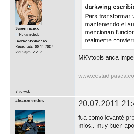
darkwing escribi
Para transformar v
manteniendo el au
Supermacaco
mencionan funcion
No conectado
realmente convier
Desde:
Montevideo
Registrado:
08.11.2007
Mensajes:
2.272
MKVtools anda impe
www.costadipasca.c
Sitio web
alvaromendes
20.07.2011 21:
fua como levanté pro
mios.. muy buen apo