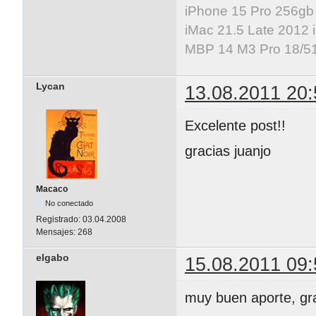
iPhone 15 Pro 256gb
iMac 21.5 Late 2012 
MBP 14 M3 Pro 18/5
Lycan
13.08.2011 20:
Excelente post!!
gracias juanjo
Macaco
No conectado
Registrado:
03.04.2008
Mensajes:
268
elgabo
15.08.2011 09:
muy buen aporte, gr