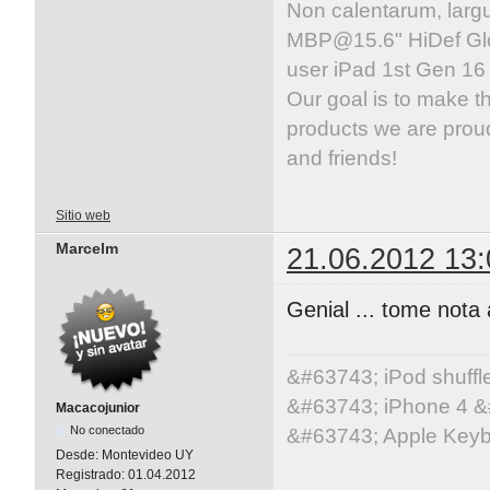
Non calentarum, larg
MBP@15.6
" HiDef G
user iPad 1st Gen 1
Our goal is to make t
products we are proud
and friends!
Sitio web
Marcelm
21.06.2012 13:
Genial ... tome nota a
&#63743; iPod shuff
&#63743; iPhone 4 &
Macacojunior
No conectado
&#63743; Apple Key
Desde:
Montevideo UY
Registrado:
01.04.2012