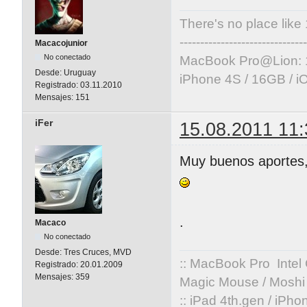
There's no place like
-------------------------------
Macacojunior
No conectado
MacBook Pro@Lion: 
Desde:
Uruguay
iPhone 4S / 16GB / i
Registrado:
03.11.2010
Mensajes:
151
iFer
15.08.2011 11:
Muy buenos aportes,
.
Macaco
No conectado
Desde:
Tres Cruces, MVD
:: MacBook Pro Intel
Registrado:
20.01.2009
Mensajes:
359
Magic Mouse / Moshi 
:: iPad 4th.gen / iPh