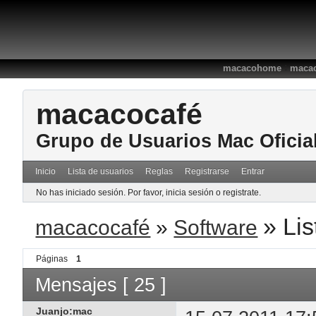
:
macacohome
macac
macacocafé
Grupo de Usuarios Mac Oficia
Inicio
Lista de usuarios
Reglas
Registrarse
Entrar
No has iniciado sesión.
Por favor, inicia sesión o registrate.
»
Lis
macacocafé
»
Software
Páginas
1
Mensajes [ 25 ]
Juanjo:mac