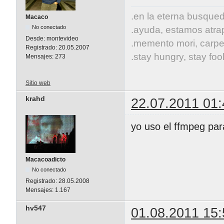
.en la eterna busqueda
Macaco
No conectado
.ayuda, estamos atrap
Desde:
montevideo
.memento mori, carpe
Registrado:
20.05.2007
.stay hungry, stay fool
Mensajes:
273
Sitio web
krahd
22.07.2011 01:
yo uso el ffmpeg par
Macacoadicto
No conectado
Registrado:
28.05.2008
Mensajes:
1.167
hv547
01.08.2011 15: