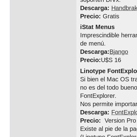
Descarga:
Handbra
Precio:
Gratis
iStat Menus
Imprescindible herra
de menú.
Descarga:
Bjango
Precio:
U$S 16
Linotype FontExplo
Si bien el Mac OS tr
no es del todo buen
FontExplorer.
Nos permite importar,
Descarga:
FontExpl
Precio:
Version Pro
Existe al pie de la pa
(Linotype FontExplor