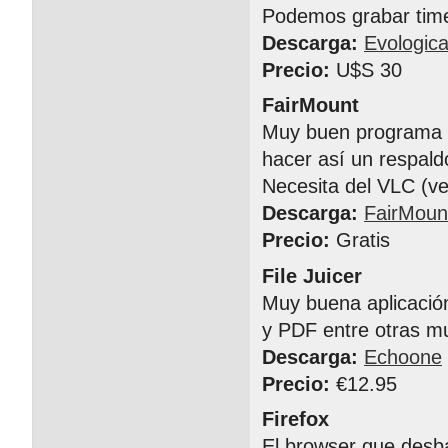
Podemos grabar time
Descarga:
Evologica
Precio:
U$S 30
FairMount
Muy buen programa p
hacer así un respald
Necesita del VLC (ve
Descarga:
FairMoun
Precio:
Gratis
File Juicer
Muy buena aplicació
y PDF entre otras mu
Descarga:
Echoone
Precio:
€12.95
Firefox
El browser que desba