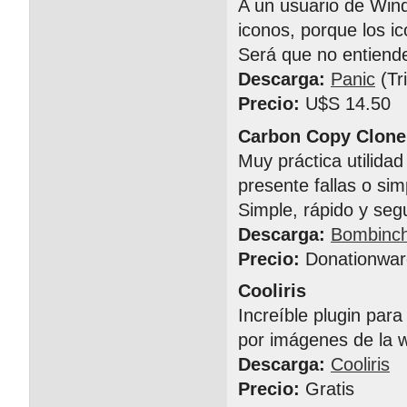
A un usuario de Wind
iconos, porque los 
Será que no entiende
Descarga:
Panic
(Tri
Precio:
U$S 14.50
Carbon Copy Clone
Muy práctica utilida
presente fallas o s
Simple, rápido y seg
Descarga:
Bombinc
Precio:
Donationwar
Cooliris
Increíble plugin par
por imágenes de la 
Descarga:
Cooliris
Precio:
Gratis