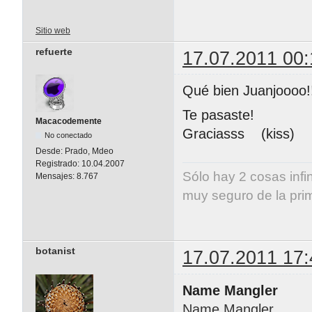
Sitio web
refuerte
17.07.2011 00:
Qué bien Juanjoooo!
Te pasaste!
Macacodemente
Graciasss (kiss)
No conectado
Desde:
Prado, Mdeo
Registrado:
10.04.2007
Sólo hay 2 cosas infi
Mensajes:
8.767
muy seguro de la pri
Albert E
botanist
17.07.2011 17:
Name Mangler
Name Mangler