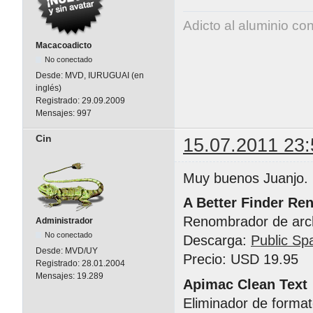
Adicto al aluminio co
Macacoadicto
No conectado
Desde:
MVD, IURUGUAI (en
inglés)
Registrado:
29.09.2009
Mensajes:
997
Cin
15.07.2011 23:
Muy buenos Juanjo.
A Better Finder Re
Renombrador de arc
Administrador
No conectado
Descarga:
Public Sp
Desde:
MVD/UY
Precio: USD 19.95
Registrado:
28.01.2004
Mensajes:
19.289
Apimac Clean Text
Eliminador de format