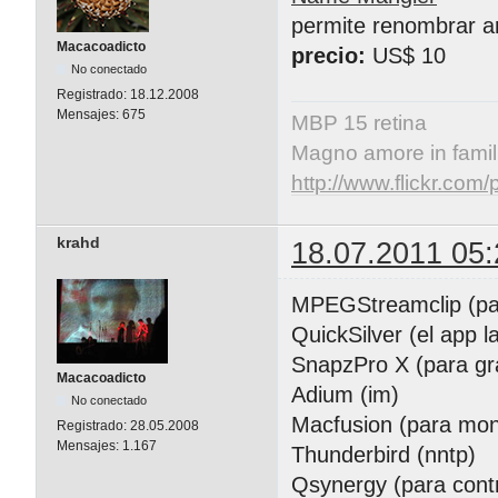
permite renombrar ar
Macacoadicto
precio:
US$ 10
No conectado
Registrado:
18.12.2008
Mensajes:
675
MBP 15 retina
Magno amore in famil
http://www.flickr.co
krahd
18.07.2011 05:
MPEGStreamclip (para
QuickSilver (el app l
SnapzPro X (para gra
Macacoadicto
Adium (im)
No conectado
Macfusion (para mon
Registrado:
28.05.2008
Mensajes:
1.167
Thunderbird (nntp)
Qsynergy (para contr