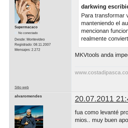
darkwing escribi
Para transformar v
manteniendo el au
Supermacaco
mencionan funcion
No conectado
realmente convier
Desde:
Montevideo
Registrado:
08.11.2007
Mensajes:
2.272
MKVtools anda impe
www.costadipasca.c
Sitio web
alvaromendes
20.07.2011 21:
fua como levanté pro
mios.. muy buen apo