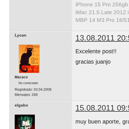
iPhone 15 Pro 256gb
iMac 21.5 Late 2012 
MBP 14 M3 Pro 18/5
Lycan
13.08.2011 20:
Excelente post!!
gracias juanjo
Macaco
No conectado
Registrado:
03.04.2008
Mensajes:
268
elgabo
15.08.2011 09:
muy buen aporte, gr