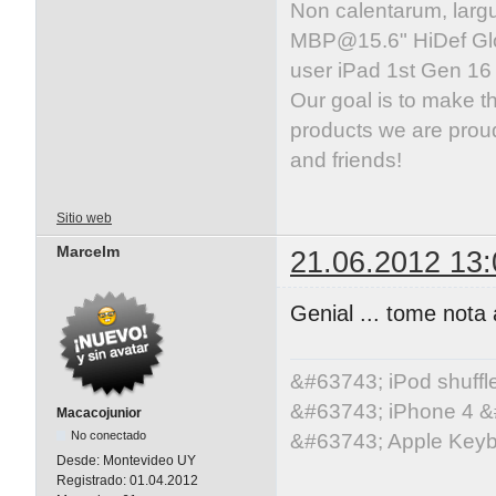
Non calentarum, larg
MBP@15.6
" HiDef G
user iPad 1st Gen 1
Our goal is to make t
products we are proud
and friends!
Sitio web
Marcelm
21.06.2012 13:
Genial ... tome nota a
&#63743; iPod shuff
&#63743; iPhone 4 &
Macacojunior
No conectado
&#63743; Apple Key
Desde:
Montevideo UY
Registrado:
01.04.2012