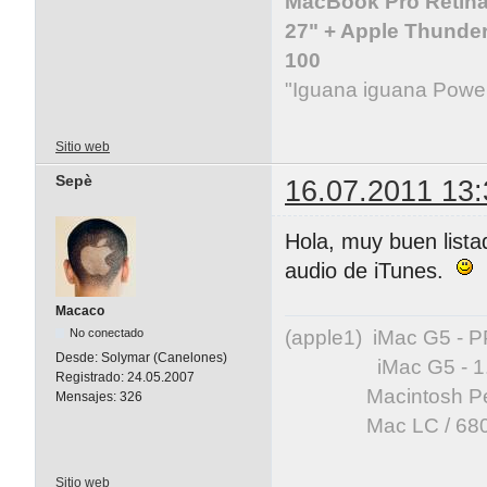
MacBook Pro Retina 
27" + Apple Thunder
100
"Iguana iguana Powe
Sitio web
Sepè
16.07.2011 13:
Hola, muy buen lista
audio de iTunes.
Macaco
(apple1) iMac G5 -
No conectado
Desde:
Solymar (Canelones)
iMac G5 - 1.83 GH
Registrado:
24.05.2007
Macintosh Perfor
Mensajes:
326
Mac LC / 68020
Sitio web