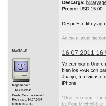
Descarga:
binaryag
Precio:
USD 15.00
Después edito y ag
Adicto al aluminio co
MarSAttK
16.07.2011 16:
Yo cambiaría Unarchi
bien los RAR con pa
Juanjo, te olvidaste
iPhone.
Megamacaco
No conectado
Desde:
Omicron Persei 8
"I feel the need... the
Registrado:
10.07.2007
Lt. Pete Mitchell & L
Mensajes:
3.153