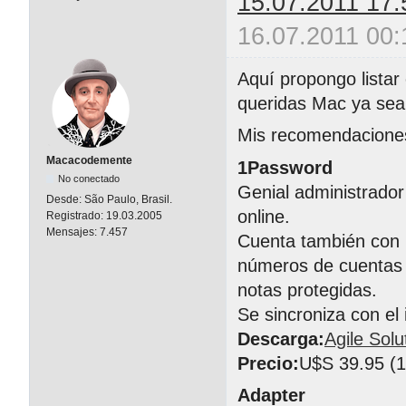
15.07.2011 17:
16.07.2011 00:
Aquí propongo listar
queridas Mac ya sean
Mis recomendacione
Macacodemente
1Password
No conectado
Genial administrador
Desde:
São Paulo, Brasil.
online.
Registrado:
19.03.2005
Mensajes:
7.457
Cuenta también con 
números de cuentas b
notas protegidas.
Se sincroniza con el
Descarga:
Agile Solu
Precio:
U$S 39.95 (1 
Adapter