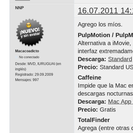
NNP
16.07.2011 14:
Agrego los míos.
PulpMotion / Pulp
Alternativa a iMovie
interfaz extremadam
Macacoadicto
No conectado
Descarga:
Standard
Desde:
MVD, IURUGUAI (en
Precio:
Standard US
inglés)
Registrado:
29.09.2009
Caffeine
Mensajes:
997
Impide que la Mac en
descargas nocturnas)
Descarga:
Mac App 
Precio:
Gratis
TotalFinder
Agrega (entre otras 