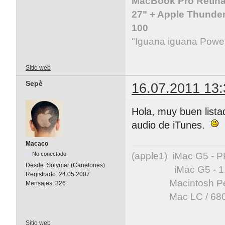
MacBook Pro Retina 
27" + Apple Thunder
100
"Iguana iguana Powe
Sitio web
Sepè
16.07.2011 13:
Hola, muy buen lista
audio de iTunes.
Macaco
(apple1) iMac G5 -
No conectado
Desde:
Solymar (Canelones)
iMac G5 - 1.83 GH
Registrado:
24.05.2007
Macintosh Perfor
Mensajes:
326
Mac LC / 68020
Sitio web