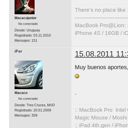
There's no place like
-------------------------------
Macacojunior
No conectado
MacBook Pro@Lion: 
Desde:
Uruguay
iPhone 4S / 16GB / i
Registrado:
03.11.2010
Mensajes:
151
iFer
15.08.2011 11:
Muy buenos aportes,
.
Macaco
No conectado
Desde:
Tres Cruces, MVD
:: MacBook Pro Intel
Registrado:
20.01.2009
Mensajes:
359
Magic Mouse / Moshi 
:: iPad 4th.gen / iPh