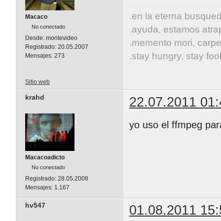
.en la eterna busqueda
Macaco
No conectado
.ayuda, estamos atrap
Desde:
montevideo
.memento mori, carpe
Registrado:
20.05.2007
.stay hungry, stay fool
Mensajes:
273
Sitio web
krahd
22.07.2011 01:
yo uso el ffmpeg par
Macacoadicto
No conectado
Registrado:
28.05.2008
Mensajes:
1.167
hv547
01.08.2011 15: