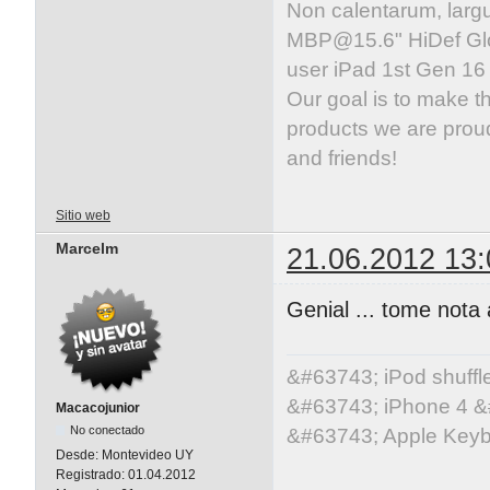
Non calentarum, larg
MBP@15.6
" HiDef G
user iPad 1st Gen 1
Our goal is to make t
products we are proud
and friends!
Sitio web
Marcelm
21.06.2012 13:
Genial ... tome nota a
&#63743; iPod shuff
&#63743; iPhone 4 &
Macacojunior
No conectado
&#63743; Apple Key
Desde:
Montevideo UY
Registrado:
01.04.2012