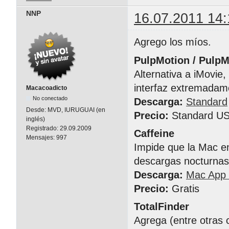
NNP
16.07.2011 14:
Agrego los míos.
PulpMotion / Pulp
Alternativa a iMovie
interfaz extremadam
Macacoadicto
No conectado
Descarga:
Standard
Desde:
MVD, IURUGUAI (en
Precio:
Standard US
inglés)
Registrado:
29.09.2009
Caffeine
Mensajes:
997
Impide que la Mac en
descargas nocturnas)
Descarga:
Mac App 
Precio:
Gratis
TotalFinder
Agrega (entre otras 