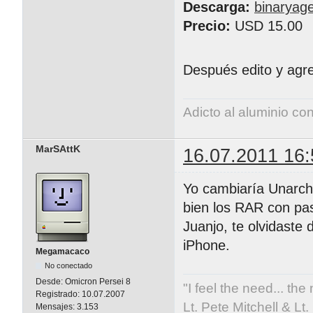
Descarga:
binaryag
Precio:
USD 15.00
Después edito y ag
Adicto al aluminio co
MarSAttK
16.07.2011 16:
Yo cambiaría Unarchi
bien los RAR con pa
Juanjo, te olvidaste
iPhone.
Megamacaco
No conectado
Desde:
Omicron Persei 8
"I feel the need... the
Registrado:
10.07.2007
Lt. Pete Mitchell & L
Mensajes:
3.153