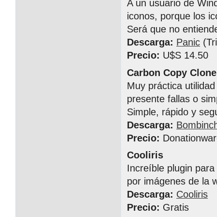
A un usuario de Wind
iconos, porque los 
Será que no entiende
Descarga:
Panic
(Tri
Precio:
U$S 14.50
Carbon Copy Clone
Muy práctica utilida
presente fallas o s
Simple, rápido y seg
Descarga:
Bombinc
Precio:
Donationwar
Cooliris
Increíble plugin par
por imágenes de la 
Descarga:
Cooliris
Precio:
Gratis