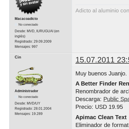
Adicto al aluminio co
Macacoadicto
No conectado
Desde:
MVD, IURUGUAI (en
inglés)
Registrado:
29.09.2009
Mensajes:
997
Cin
15.07.2011 23:
Muy buenos Juanjo.
A Better Finder Re
Renombrador de arc
Administrador
No conectado
Descarga:
Public Sp
Desde:
MVD/UY
Precio: USD 19.95
Registrado:
28.01.2004
Mensajes:
19.289
Apimac Clean Text
Eliminador de format