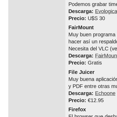
Podemos grabar time
Descarga:
Evologica
Precio:
U$S 30
FairMount
Muy buen programa p
hacer así un respald
Necesita del VLC (ve
Descarga:
FairMoun
Precio:
Gratis
File Juicer
Muy buena aplicació
y PDF entre otras mu
Descarga:
Echoone
Precio:
€12.95
Firefox
El browser que desba