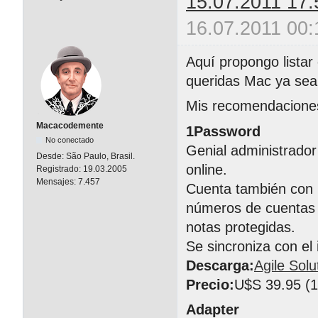
15.07.2011 17:
16.07.2011 00:
Aquí propongo listar
queridas Mac ya sean
Mis recomendacione
Macacodemente
1Password
No conectado
Genial administrador
Desde:
São Paulo, Brasil.
online.
Registrado:
19.03.2005
Mensajes:
7.457
Cuenta también con 
números de cuentas b
notas protegidas.
Se sincroniza con el
Descarga:
Agile Solu
Precio:
U$S 39.95 (1 
Adapter