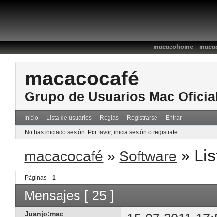
:
macacohome
macac
macacocafé
Grupo de Usuarios Mac Oficia
Inicio
Lista de usuarios
Reglas
Registrarse
Entrar
No has iniciado sesión.
Por favor, inicia sesión o registrate.
»
Lis
macacocafé
»
Software
Páginas
1
Mensajes [ 25 ]
Juanjo:mac