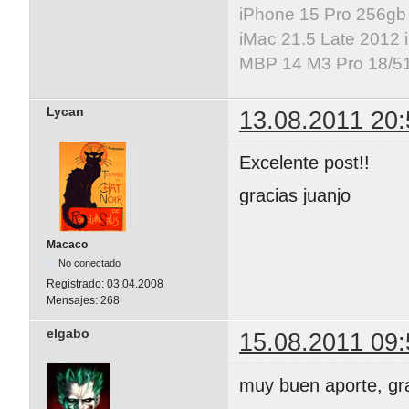
iPhone 15 Pro 256gb
iMac 21.5 Late 2012 
MBP 14 M3 Pro 18/5
Lycan
13.08.2011 20:
Excelente post!!
gracias juanjo
Macaco
No conectado
Registrado:
03.04.2008
Mensajes:
268
elgabo
15.08.2011 09:
muy buen aporte, gr