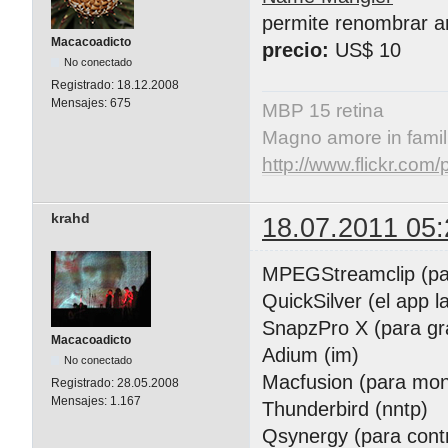
permite renombrar ar
Macacoadicto
precio:
US$ 10
No conectado
Registrado:
18.12.2008
Mensajes:
675
MBP 15 retina
Magno amore in famil
http://www.flickr.co
krahd
18.07.2011 05:
MPEGStreamclip (para
QuickSilver (el app l
SnapzPro X (para gra
Macacoadicto
Adium (im)
No conectado
Macfusion (para mon
Registrado:
28.05.2008
Mensajes:
1.167
Thunderbird (nntp)
Qsynergy (para contr