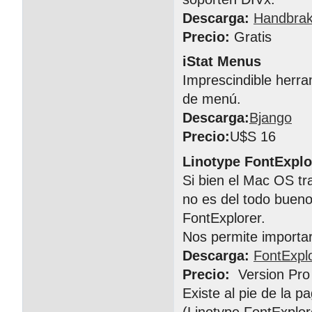
Descarga:
Handbra
Precio:
Gratis
iStat Menus
Imprescindible herra
de menú.
Descarga:
Bjango
Precio:
U$S 16
Linotype FontExplo
Si bien el Mac OS tr
no es del todo buen
FontExplorer.
Nos permite importar,
Descarga:
FontExpl
Precio:
Version Pro
Existe al pie de la pa
(Linotype FontExplor