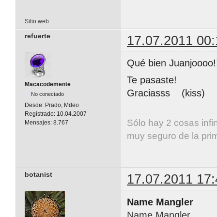
Sitio web
refuerte
17.07.2011 00:
Qué bien Juanjoooo!
Te pasaste!
Macacodemente
Graciasss (kiss)
No conectado
Desde:
Prado, Mdeo
Registrado:
10.04.2007
Sólo hay 2 cosas infi
Mensajes:
8.767
muy seguro de la pri
Albert E
botanist
17.07.2011 17:
Name Mangler
Name Mangler