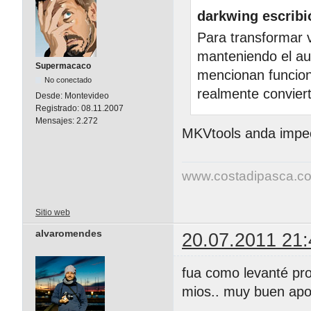
darkwing escribi
Para transformar v
manteniendo el au
Supermacaco
mencionan funcion
No conectado
realmente convier
Desde:
Montevideo
Registrado:
08.11.2007
Mensajes:
2.272
MKVtools anda impe
www.costadipasca.c
Sitio web
alvaromendes
20.07.2011 21:
fua como levanté pro
mios.. muy buen apo