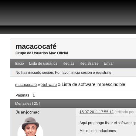
macacocafé
Grupo de Usuarios Mac Oficial
Inicio
Lista de usuarios
Reglas
Registrarse
Entrar
No has iniciado sesión.
Por favor, inicia sesión o registrate.
»
Lista de software imprescindible
macacocafé
»
Software
Páginas
1
Mensajes [ 25 ]
Juanjo:mac
15.07.2011 17:55:12
(editado por
Aquí propongo listar el software q
Mis recomendaciones: