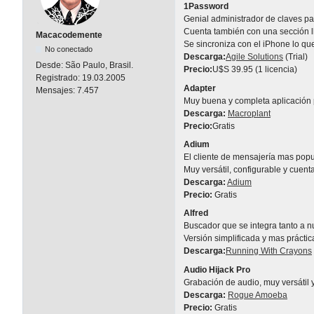
1Password
Genial administrador de claves pa
Cuenta también con una sección ll
Macacodemente
Se sincroniza con el iPhone lo qu
No conectado
Descarga:
Agile Solutions
(Trial)
Desde:
São Paulo, Brasil.
Precio:
U$S 39.95 (1 licencia)
Registrado:
19.03.2005
Adapter
Mensajes:
7.457
Muy buena y completa aplicación p
Descarga:
Macroplant
Precio:
Gratis
Adium
El cliente de mensajería mas pop
Muy versátil, configurable y cuen
Descarga:
Adium
Precio:
Gratis
Alfred
Buscador que se integra tanto a n
Versión simplificada y mas práctica
Descarga:
Running With Crayons
Audio Hijack Pro
Grabación de audio, muy versátil 
Descarga:
Rogue Amoeba
Precio:
Gratis