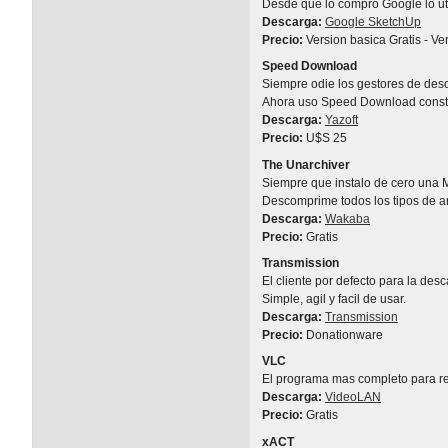
Desde que lo compro Google lo ut
Descarga:
Google SketchUp
Precio:
Version basica Gratis - V
Speed Download
Siempre odie los gestores de des
Ahora uso Speed Download const
Descarga:
Yazoft
Precio:
U$S 25
The Unarchiver
Siempre que instalo de cero una M
Descomprime todos los tipos de ar
Descarga:
Wakaba
Precio:
Gratis
Transmission
El cliente por defecto para la desc
Simple, agil y facil de usar.
Descarga:
Transmission
Precio:
Donationware
VLC
El programa mas completo para rep
Descarga:
VideoLAN
Precio:
Gratis
xACT