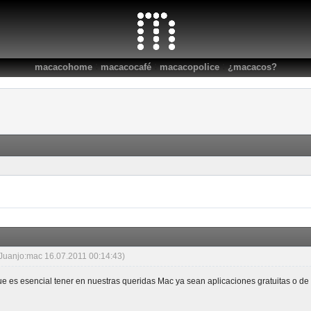
:
:
:
macacohome
macacocafé
macacopolice
¿macacos?
 Juanjo:mac 16.07.2011 00:14:43)
ue es esencial tener en nuestras queridas Mac ya sean aplicaciones gratuitas o de 