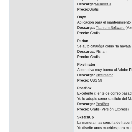
Descarga:
MPlayer X
Precio:
Gratis
Onyx
Aplicación para el mantenimiento d
Descarga:
Titanium Software
(Ver
Precio:
Gratis
Perian
Se auto catalóga como "la navaja 
Descarga:
PErian
Precio:
Gratis
Pixelmator
Alternativa muy buena al Adobe Ph
Descarga:
Pixelmator
Precio:
U$S 59
PostBox
Excelente cliente de correo basad
Yo lo adopte como sustituto del M
Descarga:
PostBox
Precio:
Gratis (Versión Express)
SketchUp
La manera mas sencilla de hacer 
Yo diseñe unos muebles para mi c