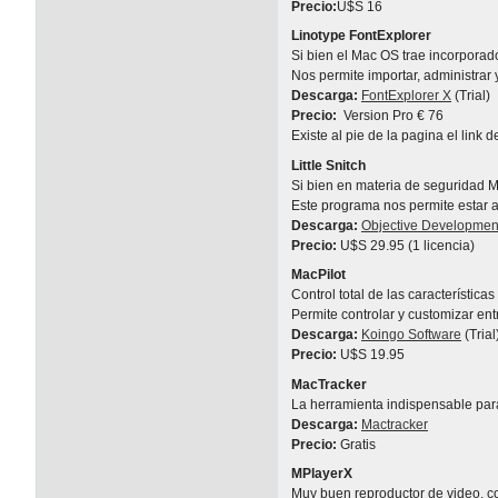
Precio:
U$S 16
Linotype FontExplorer
Si bien el Mac OS trae incorporad
Nos permite importar, administrar y
Descarga:
FontExplorer X
(Trial)
Precio:
Version Pro € 76
Existe al pie de la pagina el link 
Little Snitch
Si bien en materia de seguridad Ma
Este programa nos permite estar a
Descarga:
Objective Developmen
Precio:
U$S 29.95 (1 licencia)
MacPilot
Control total de las característic
Permite controlar y customizar entr
Descarga:
Koingo Software
(Trial
Precio:
U$S 19.95
MacTracker
La herramienta indispensable par
Descarga:
Mactracker
Precio:
Gratis
MPlayerX
Muy buen reproductor de video, co