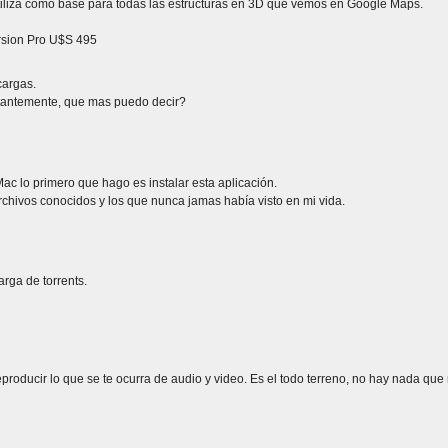
iliza como base para todas las estructuras en 3D que vemos en Google Maps.
ersion Pro U$S 495
cargas.
antemente, que mas puedo decir?
ac lo primero que hago es instalar esta aplicación.
chivos conocidos y los que nunca jamas había visto en mi vida.
arga de torrents.
roducir lo que se te ocurra de audio y video. Es el todo terreno, no hay nada que