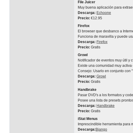
File Juicer
Muy buena aplicación para extrae
Descarga:
Echoone
Precio:
€12.95
Firefox
El browser que desbanco a Intern
Funciona de maravilla y puede u
Descarga:
Firefox
Precio:
Gratis
Growl
Notificador de eventos muy útil y
Existe una comunidad muy activa
Consejo: Usarlo en conjunto con 
Descarga:
Growl
Precio:
Gratis
Handbrake
Pasar DVD's a los formatos y code
Posee una lista de presets pronto
Descarga:
Handbrake
Precio:
Gratis
iStat Menus
Imprescindible herramienta para m
Descarga:
Bjango