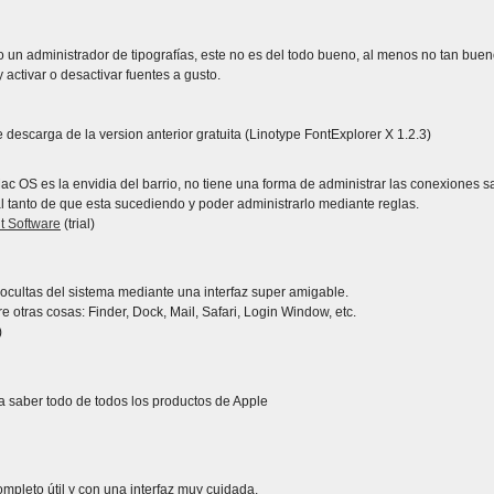
o un administrador de tipografías, este no es del todo bueno, al menos no tan bue
 activar o desactivar fuentes a gusto.
de descarga de la version anterior gratuita (Linotype FontExplorer X 1.2.3)
c OS es la envidia del barrio, no tiene una forma de administrar las conexiones sa
l tanto de que esta sucediendo y poder administrarlo mediante reglas.
t Software
(trial)
as ocultas del sistema mediante una interfaz super amigable.
e otras cosas: Finder, Dock, Mail, Safari, Login Window, etc.
)
a saber todo de todos los productos de Apple
mpleto útil y con una interfaz muy cuidada.