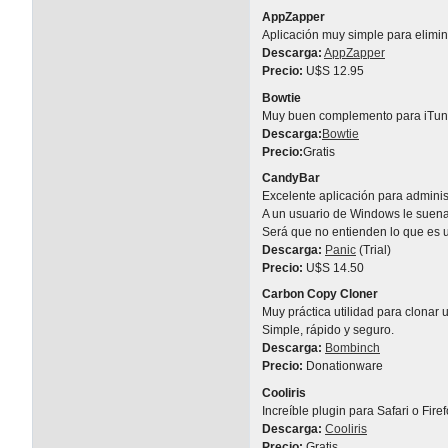
AppZapper
Aplicación muy simple para elimin
Descarga:
AppZapper
Precio:
U$S 12.95
Bowtie
Muy buen complemento para iTunes
Descarga:
Bowtie
Precio:
Gratis
CandyBar
Excelente aplicación para administ
A un usuario de Windows le suena
Será que no entienden lo que es u
Descarga:
Panic
(Trial)
Precio:
U$S 14.50
Carbon Copy Cloner
Muy práctica utilidad para clonar
Simple, rápido y seguro.
Descarga:
Bombinch
Precio:
Donationware
Cooliris
Increíble plugin para Safari o Fi
Descarga:
Cooliris
Precio:
Gratis