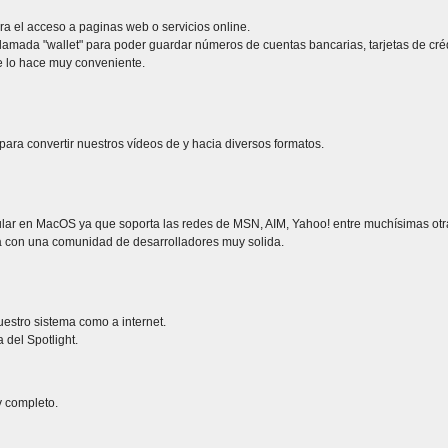
ra el acceso a paginas web o servicios online.
amada "wallet" para poder guardar números de cuentas bancarias, tarjetas de crédit
e lo hace muy conveniente.
ara convertir nuestros vídeos de y hacia diversos formatos.
ular en MacOS ya que soporta las redes de MSN, AIM, Yahoo! entre muchísimas otr
ta con una comunidad de desarrolladores muy solida.
uestro sistema como a internet.
 del Spotlight.
y completo.